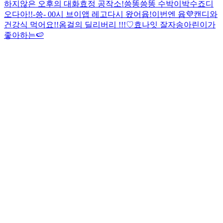
하지않은 오후의 대화
효정 공작소!
씅똥씅똥 수박이박수
죠디
오다아!!
-씅- 00시 브이앱 레고
다시 왔어윱!
이번엔 윱💜
캔디와
건강식 먹어요!!
옴걸의 딜리버리 !!!♡
효나잇 잘자송
아린이가
좋아하는🍉