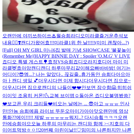
오랜만에 야끼쓰하이쓰♨
월승희라디오
미라클즐거운추석보
내용🙇‍♀️❣️
캔디가왔어효!!!
미라클1위 한 날!!!!!(미미 괜찮아...?)
[Full] OH MY GIRL 미니6집 발매 기념 SHOWCASE '불꽃놀이
(Remember Me)'
HAPPY BINNIE DAY : Spoiler 'O.M.G' V LIVE
죠디오 특별 게스트🌳
효정VS승희
죠디오라지호
디어 마이 미
라클🦌
흐아앙
캔디캔디 하루마무리같이해요
빠바바밤! 여기는
어디이?😎
엥...? 나는 알았다.. 끊길줄..
휴가동안 승희다아으아
아ㅏ
캔디 생일 💕
더우시다면 이제 합시다
더우시다면 집으로~
더우시다면 집으로
캔디의 나들이❤️❤️
안보면 잠수함🤗 히히
쉬
이이잇 조용히 커몬!🌜
교복 브이앱☺️
돌아온 죠디오
불명봤씅?
❤️보고픈 우리 크리들❤️
비오는 날에는 ... 😎
아고 ㅠㅠㅠ 인사
만!
안뇽 승희예욥 라이브 뚜둔
오마이가아아앗
오랜만에 영상
통화??
에이!!!!! 제발 ㅠㅠㅠㅠㅠ
뭐지..? 다시승힄ㅋㅋㅋ
오랜
만에승희야으
오늘 하루의 마무리는 캔디와 함께 ><
지호의 다
이어트먹방
ㅎㅇ!!
20번째 아린이날!!♡
밈미의 나른하지만 나른