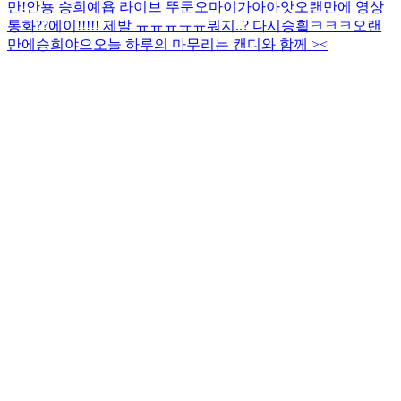
만!
안뇽 승희예욥 라이브 뚜둔
오마이가아아앗
오랜만에 영상
통화??
에이!!!!! 제발 ㅠㅠㅠㅠㅠ
뭐지..? 다시승힄ㅋㅋㅋ
오랜
만에승희야으
오늘 하루의 마무리는 캔디와 함께 ><