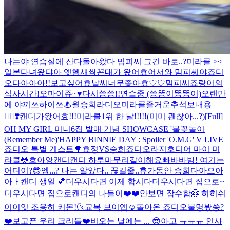
나는야 연습실에 산다
돌아왔다 밈피씨 그건 바로..?
미라클 ><
일본다녀왔댜아 엣헴
새싹꼰대가 왔어효
어서와 밈피씨야
죠디
오다아아아!!
보고싶어효
날씨너무좋아효♡♡
밈피씨
죠랑이의
식사시간!
오마이쥬~♥
다시씅씅!!
연습중 (씅똥이똥똥이)
오랜만
에 야끼쓰하이쓰♨
월승희라디오
미라클즐거운추석보내용
🙇‍♀️❣️
캔디가왔어효!!!
미라클1위 한 날!!!!!(미미 괜찮아...?)
[Full]
OH MY GIRL 미니6집 발매 기념 SHOWCASE '불꽃놀이
(Remember Me)'
HAPPY BINNIE DAY : Spoiler 'O.M.G' V LIVE
죠디오 특별 게스트🌳
효정VS승희
죠디오라지호
디어 마이 미
라클🦌
흐아앙
캔디캔디 하루마무리같이해요
빠바바밤! 여기는
어디이?😎
엥...? 나는 알았다.. 끊길줄..
휴가동안 승희다아으아
아ㅏ
캔디 생일 💕
더우시다면 이제 합시다
더우시다면 집으로~
더우시다면 집으로
캔디의 나들이❤️❤️
안보면 잠수함🤗 히히
쉬
이이잇 조용히 커몬!🌜
교복 브이앱☺️
돌아온 죠디오
불명봤씅?
❤️보고픈 우리 크리들❤️
비오는 날에는 ... 😎
아고 ㅠㅠㅠ 인사