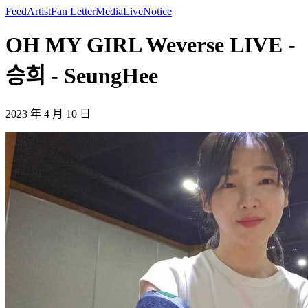
Feed
Artist
Fan Letter
Media
Live
Notice
OH MY GIRL Weverse LIVE -
승희 - SeungHee
2023 年 4 月 10 日