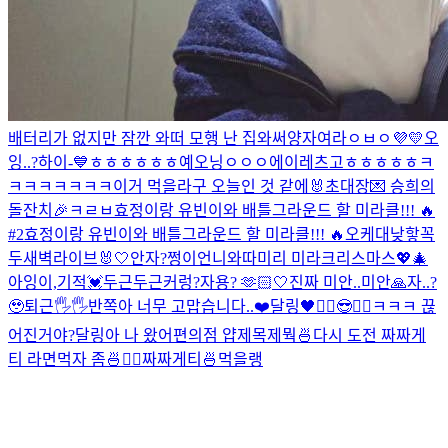
배터리가 없지만 잠깐 와떠
모행 난 집와써
양자여라
ㅇㅂㅇ
💜💛
오
잉..?
하이-💙
ㅎㅎㅎㅎㅎㅎ
예오닝
ㅇㅇㅇ
에이
레츠고
ㅎㅎㅎㅎㅎ
ㅋ
ㅋㅋㅋㅋㅋㅋㅋ
이거 먹을라구
오늘인 것 같에🐰
초대장💌 승희의
돌잔치🎉
ㅋㄹㅂ
효정이랑 유빈이와 배틀그라운드 할 미라클!!! 🔥
#2
효정이랑 유빈이와 배틀그라운드 할 미라클!!! 🔥
오케
대낮
핳
꼭
두새벽라이브
🐰🤍
안자?
쩡이언니와따
미리 미라크리스마스💖🎄
아잉
이,기적
💓
두근두근
커렁
?
자용? 🫶🏻
🤍
진짜 미안..
미안🙏
자..?
🥹
퇴근🖐🖐
반쪽아 너무 고맙습니다..❤️
달링🖤
✌🏻😎✌🏻
ㅋㅋㅋ 끊
어진거야?
달링아 나 왔어
편의점 얍
제목제뭑
🍜
다시 도전 짜짜게
티 라면먹자 좀🍜✌🏻
짜짜게티🍜먹을랭