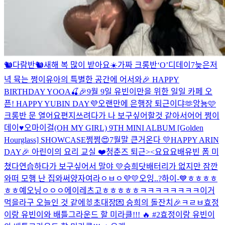
🐿다람반🐿
새해 복 많이 받아요☀️
가짜 크롱반
‘O’
디데이7
늦은저
녁 뮥는 쩡이
유아의 특별한 공간에 어서와🎉 HAPPY
BIRTHDAY YOOA🍒
🎉9월 9일 유빈이만을 위한 일일 카페 오
픈! HAPPY YUBIN DAY💜
오랜만에 은행장 퇴근이댜🫶
앙뇽🩷
크롱반 문 열어요
편지쓰려다가 나 보구싶어할것 같아서어어
쩡이
데이♥
오마이걸(OH MY GIRL) 9TH MINI ALBUM [Golden
Hourglass] SHOWCASE
쩡쩡😍
7월말 큰거온다 💛
HAPPY ARIN
DAY🎉 아린이의 요리 교실 ❤️
청춘즈 퇴근><
요요요
배유빈 폼 미
쳤다
연습하다가 보구싶어서 말야
💛
승희닷
배터리가 없지만 잠깐
와떠
모행 난 집와써
양자여라
ㅇㅂㅇ
💜💛
오잉..?
하이-💙
ㅎㅎㅎㅎ
ㅎㅎ
예오닝
ㅇㅇㅇ
에이
레츠고
ㅎㅎㅎㅎㅎ
ㅋㅋㅋㅋㅋㅋㅋㅋ
이거
먹을라구
오늘인 것 같에🐰
초대장💌 승희의 돌잔치🎉
ㅋㄹㅂ
효정
이랑 유빈이와 배틀그라운드 할 미라클!!! 🔥 #2
효정이랑 유빈이