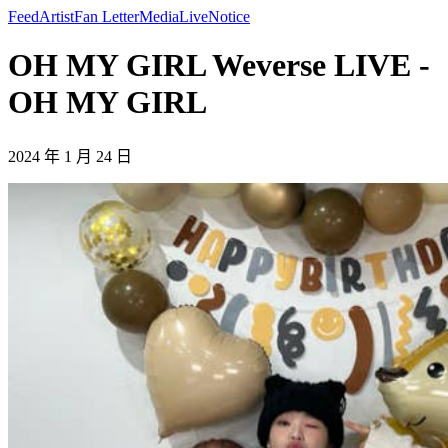
Feed
Artist
Fan Letter
Media
Live
Notice
OH MY GIRL Weverse LIVE -
OH MY GIRL
2024 年 1 月 24 日