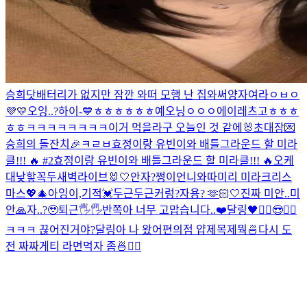
승희닷
배터리가 없지만 잠깐 와떠
모행 난 집와써
양자여라
ㅇㅂㅇ
💜💛
오잉..?
하이-💙
ㅎㅎㅎㅎㅎㅎ
예오닝
ㅇㅇㅇ
에이
레츠고
ㅎㅎㅎ
ㅎㅎ
ㅋㅋㅋㅋㅋㅋㅋㅋ
이거 먹을라구
오늘인 것 같에🐰
초대장💌
승희의 돌잔치🎉
ㅋㄹㅂ
효정이랑 유빈이와 배틀그라운드 할 미라
클!!! 🔥 #2
효정이랑 유빈이와 배틀그라운드 할 미라클!!! 🔥
오케
대낮
핳
꼭두새벽라이브
🐰🤍
안자?
쩡이언니와따
미리 미라크리스
마스💖🎄
아잉
이,기적
💓
두근두근
커렁
?
자용? 🫶🏻
🤍
진짜 미안..
미
안🙏
자..?🥹
퇴근🖐🖐
반쪽아 너무 고맙습니다..❤️
달링🖤
✌🏻😎✌🏻
ㅋㅋㅋ 끊어진거야?
달링아 나 왔어
편의점 얍
제목제뭑
🍜
다시 도
전 짜짜게티 라면먹자 좀🍜✌🏻