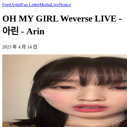
Feed
Artist
Fan Letter
Media
Live
Notice
OH MY GIRL Weverse LIVE -
아린 - Arin
2023 年 4 月 14 日