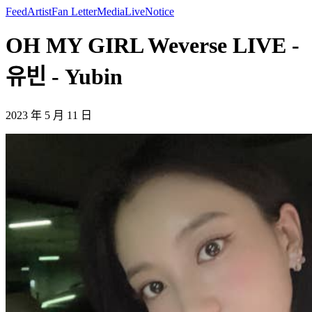
Feed
Artist
Fan Letter
Media
Live
Notice
OH MY GIRL Weverse LIVE -
유빈 - Yubin
2023 年 5 月 11 日