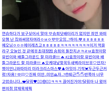
연습하다가 보구싶어서 말야
💛
승희닷
배터리가 없지만 잠깐 와떠
모행 난 집와써
양자여라
ㅇㅂㅇ
💜💛
오잉..?
하이-💙
ㅎㅎㅎㅎㅎㅎ
예오닝
ㅇㅇㅇ
에이
레츠고
ㅎㅎㅎㅎㅎ
ㅋㅋㅋㅋㅋㅋㅋㅋ
이거 먹을
라구
오늘인 것 같에🐰
초대장💌 승희의 돌잔치🎉
ㅋㄹㅂ
효정이랑
유빈이와 배틀그라운드 할 미라클!!! 🔥 #2
효정이랑 유빈이와 배
틀그라운드 할 미라클!!! 🔥
오케
대낮
핳
꼭두새벽라이브
🐰🤍
안자?
쩡이언니와따
미리 미라크리스마스💖🎄
아잉
이,기적
💓
두근두근
커
렁
?
자용? 🫶🏻
🤍
진짜 미안..
미안🙏
자..?🥹
퇴근🖐🖐
반쪽아 너무
고맙습니다..❤️
달링🖤
✌🏻😎✌🏻
ㅋㅋㅋ 끊어진거야?
달링아 나 왔어
편의점 얍
제목제뭑