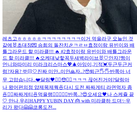
레츠고
ㅎㅎㅎㅎㅎ
ㅋㅋㅋㅋㅋㅋㅋㅋ
이거 먹을라구
오늘인 것
같에🐰
초대장💌 승희의 돌잔치🎉
ㅋㄹㅂ
효정이랑 유빈이와 배
틀그라운드 할 미라클!!! 🔥 #2
효정이랑 유빈이와 배틀그라운
드 할 미라클!!! 🔥
오케
대낮
핳
꼭두새벽라이브
🐰🤍
안자?
쩡이
언니와따
미리 미라크리스마스💖🎄
아잉
이,기적
💓
두근두근
커
렁
?
자용? 🫶🏻
🤍
진짜 미안..
미안🙏
자..?🥹
퇴근🖐🖐
반쪽아 너
무 고맙습니다..❤️
달링🖤
✌🏻😎✌🏻
ㅋㅋㅋ 끊어진거야?
달링아
나 왔어
편의점 얍
제목제뭑
🍜
다시 도전 짜짜게티 라면먹자 좀
🍜✌🏻
짜짜게티🍜먹을랭
✌🏻
🖤🍒
🖤
반쪽..?😍
오세요🖤
나 스케쥴 끝
🤍 만나 우리
HAPPY YUBIN DAY 🎂 with 미라클
하 드뎌✨
우
리가 왔다🤗🤗
코롱
도전...