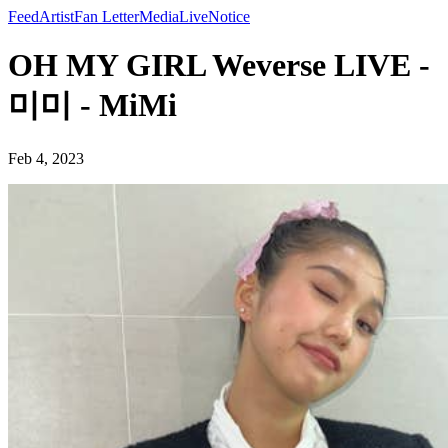
Feed
Artist
Fan Letter
Media
Live
Notice
OH MY GIRL Weverse LIVE -
미미 - MiMi
Feb 4, 2023