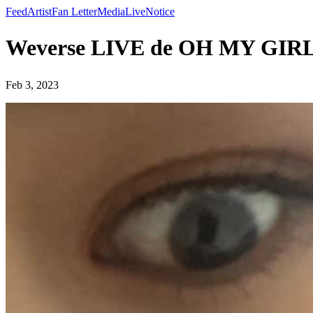
Feed
Artist
Fan Letter
Media
Live
Notice
Weverse LIVE de OH MY GIRL
Feb 3, 2023