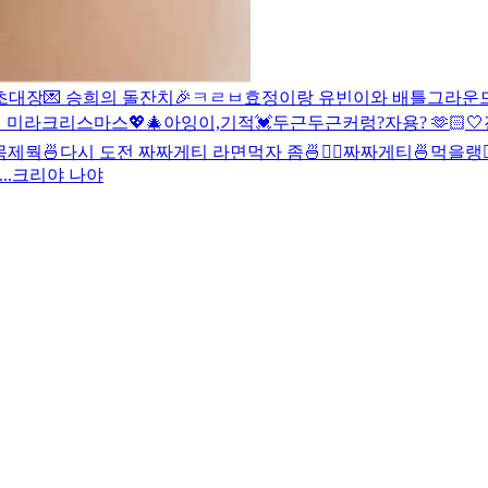
초대장💌 승희의 돌잔치🎉
ㅋㄹㅂ
효정이랑 유빈이와 배틀그라운드 할 
 미라크리스마스💖🎄
아잉
이,기적
💓
두근두근
커렁
?
자용? 🫶🏻
🤍
목제뭑
🍜
다시 도전 짜짜게티 라면먹자 좀🍜✌🏻
짜짜게티🍜먹을랭
..
크리야 나야