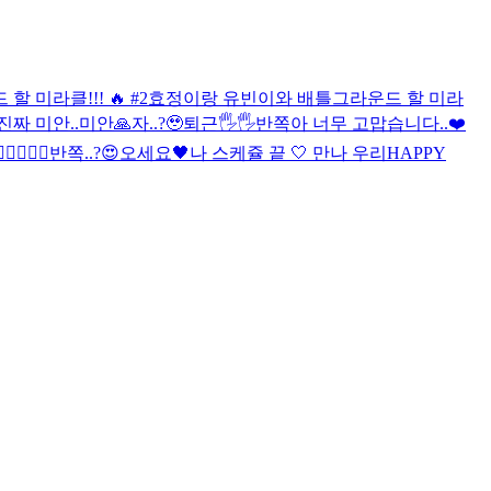
미라클!!! 🔥 #2
효정이랑 유빈이와 배틀그라운드 할 미라
진짜 미안..
미안🙏
자..?🥹
퇴근🖐🖐
반쪽아 너무 고맙습니다..❤️
✌🏻
🖤🍒
🖤
반쪽..?😍
오세요🖤
나 스케쥴 끝 🤍 만나 우리
HAPPY