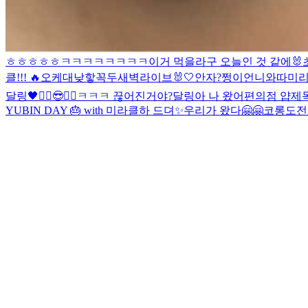
ㅎㅎㅎㅎㅎ
ㅋㅋㅋㅋㅋㅋㅋㅋ
이거 먹을라구
오늘인 것 같에🐰
클!!! 🔥
오케
대낮
핳
꼭두새벽라이브
🐰🤍
안자?
쩡이언니와따
미리
달링🖤
✌🏻😎✌🏻
ㅋㅋㅋ 끊어진거야?
달링아 나 왔어
편의점 얍
제
YUBIN DAY 🎂 with 미라클
하 드뎌✨
우리가 왔다🤗🤗
코롱
도전.