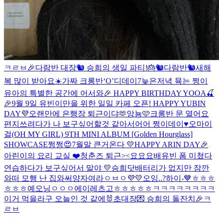
ㅋㄹㅂ
🎉다람반 대장🐿️ 승희의 생일 파티!🎂
🐿다람반🐿
새해
복 많이 받아요☀️
가짜 크롱반
‘O’
디데이7
늦은저녁 뮥는 쩡이
유아의 특별한 공간에 어서와🎉 HAPPY BIRTHDAY YOOA🍒
🎉9월 9일 유빈이만을 위한 일일 카페 오픈! HAPPY YUBIN
DAY💜
오랜만에 은행장 퇴근이댜🫶
앙뇽🩷
크롱반 문 열어요
편지쓰려다가 나 보구싶어할것 같아서어어
쩡이데이♥
오마이
걸(OH MY GIRL) 9TH MINI ALBUM [Golden Hourglass]
SHOWCASE
쩡쩡😍
7월말 큰거온다 💛
HAPPY ARIN DAY🎉
아린이의 요리 교실 ❤️
청춘즈 퇴근><
요요요
배유빈 폼 미쳤다
연습하다가 보구싶어서 말야
💛
승희닷
배터리가 없지만 잠깐
와떠
모행 난 집와써
양자여라
ㅇㅂㅇ
💜💛
오잉..?
하이-💙
ㅎㅎㅎ
ㅎㅎㅎ
예오닝
ㅇㅇㅇ
에이
레츠고
ㅎㅎㅎㅎㅎ
ㅋㅋㅋㅋㅋㅋㅋㅋ
이거 먹을라구
오늘인 것 같에🐰
초대장💌 승희의 돌잔치🎉
ㅋ
ㄹㅂ