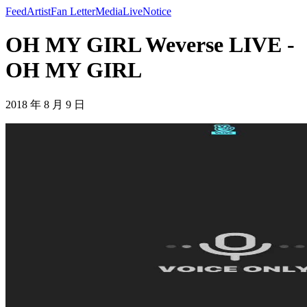
Feed
Artist
Fan Letter
Media
Live
Notice
OH MY GIRL Weverse LIVE -
OH MY GIRL
2018 年 8 月 9 日