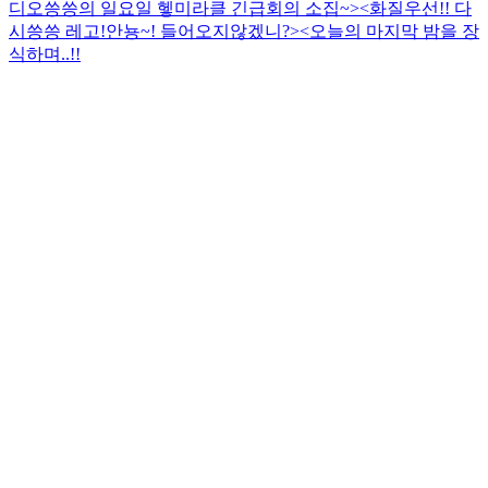
디오
씅씅의 일요일 헿
미라클 긴급회의 소집~><
화질우선!! 다
시씅씅 레고!
안뇽~! 들어오지않겠니?><
오늘의 마지막 밤을 장
식하며..!!