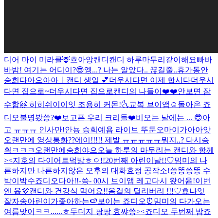
디어 마이 미라클🦌
흐아앙
캔디캔디 하루마무리같이해요
빠바
바밤! 여기는 어디이?😎
엥...? 나는 알았다.. 끊길줄..
휴가동안
승희다아으아아ㅏ
캔디 생일 💕
더우시다면 이제 합시다
더우시
다면 집으로~
더우시다면 집으로
캔디의 나들이❤️❤️
안보면 잠
수함🤗 히히
쉬이이잇 조용히 커몬!🌜
교복 브이앱☺️
돌아온 죠
디오
불명봤씅?
❤️보고픈 우리 크리들❤️
비오는 날에는 ... 😎
아
고 ㅠㅠㅠ 인사만!
안뇽 승희예욥 라이브 뚜둔
오마이가아아앗
오랜만에 영상통화??
에이!!!!! 제발 ㅠㅠㅠㅠㅠ
뭐지..? 다시승
힄ㅋㅋㅋ
오랜만에승희야으
오늘 하루의 마무리는 캔디와 함께
><
지호의 다이어트먹방
ㅎㅇ!!
20번째 아린이날!!♡
밈미의 나
른하지만 나른하지않은 오후의 대화
효정 공작소!
씅똥씅똥 수
박이박수
죠디오다아!!
-씅- 00시 브이앱 레고
다시 왔어윱!
이번
엔 윱💜
캔디와 건강식 먹어요!!
옴걸의 딜리버리 !!!♡
효나잇
잘자송
아린이가좋아하는🍉
보이는 죠디오⏰
밈미의 다가오는
여름맞이ㅋㅋ......ㅎ
두더지 팡팡 효쌰씅><
죠디오 두번째 밤
죠