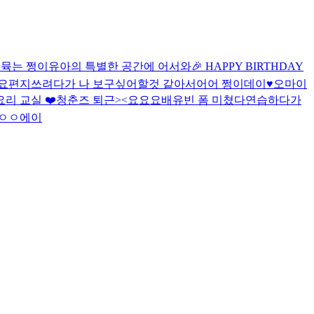
 뮥는 쩡이
유아의 특별한 공간에 어서와🎉 HAPPY BIRTHDAY
요
편지쓰려다가 나 보구싶어할것 같아서어어
쩡이데이♥
오마이
요리 교실 ❤️
청춘즈 퇴근><
요요요
배유빈 폼 미쳤다
연습하다가
ㅇㅇ
에이