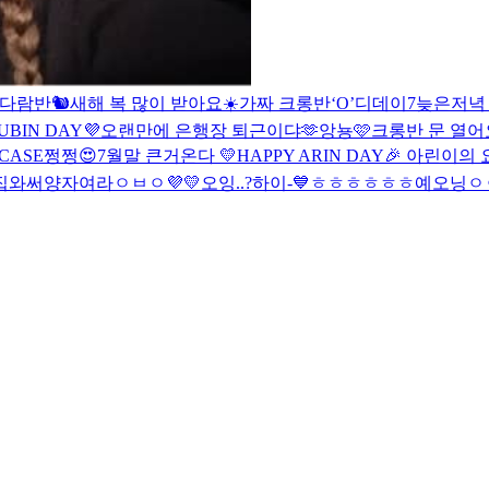
다람반🐿
새해 복 많이 받아요☀️
가짜 크롱반
‘O’
디데이7
늦은저녁
BIN DAY💜
오랜만에 은행장 퇴근이댜🫶
앙뇽🩷
크롱반 문 열어
WCASE
쩡쩡😍
7월말 큰거온다 💛
HAPPY ARIN DAY🎉 아린이의 
 집와써
양자여라
ㅇㅂㅇ
💜💛
오잉..?
하이-💙
ㅎㅎㅎㅎㅎㅎ
예오닝
ㅇ