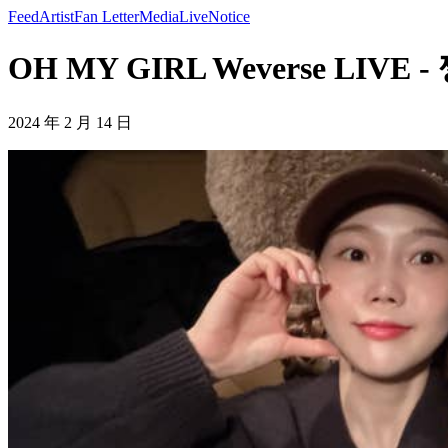
Feed
Artist
Fan Letter
Media
Live
Notice
OH MY GIRL Weverse LIVE 
2024 年 2 月 14 日