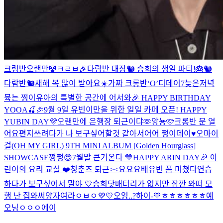
크렁반
오랜만🐼
ㅋㄹㅂ
🎉다람반 대장🐿️ 승희의 생일 파티!🎂
🐿
다람반🐿
새해 복 많이 받아요☀️
가짜 크롱반
‘O’
디데이7
늦은저녁
뮥는 쩡이
유아의 특별한 공간에 어서와🎉 HAPPY BIRTHDAY
YOOA🍒
🎉9월 9일 유빈이만을 위한 일일 카페 오픈! HAPPY
YUBIN DAY💜
오랜만에 은행장 퇴근이댜🫶
앙뇽🩷
크롱반 문 열
어요
편지쓰려다가 나 보구싶어할것 같아서어어
쩡이데이♥
오마이
걸(OH MY GIRL) 9TH MINI ALBUM [Golden Hourglass]
SHOWCASE
쩡쩡😍
7월말 큰거온다 💛
HAPPY ARIN DAY🎉 아
린이의 요리 교실 ❤️
청춘즈 퇴근><
요요요
배유빈 폼 미쳤다
연습
하다가 보구싶어서 말야
💛
승희닷
배터리가 없지만 잠깐 와떠
모
행 난 집와써
양자여라
ㅇㅂㅇ
💜💛
오잉..?
하이-💙
ㅎㅎㅎㅎㅎㅎ
예
오닝
ㅇㅇㅇ
에이