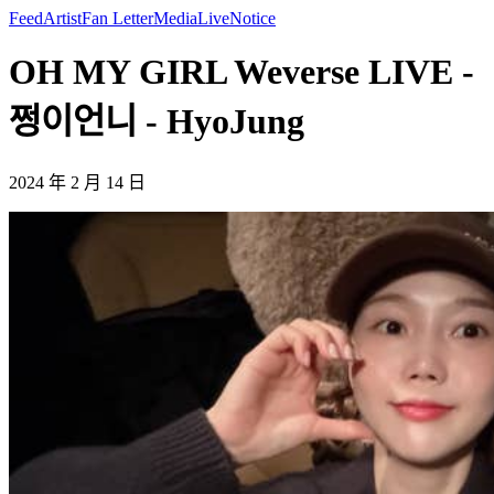
Feed
Artist
Fan Letter
Media
Live
Notice
OH MY GIRL Weverse LIVE -
쩡이언니 - HyoJung
2024 年 2 月 14 日