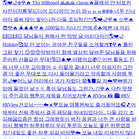
🌎❤️🌙❄️
🌹🔥 Thx billboard 🙏🙏🙏 classic🔥
플래쉬 안 터트린
사진이지롱🐻
드디어 드디어!!!! 눈이 와ㅠㅠㅠ❄️❄️❄️ 너무 신나
아아 벌써 많이 쌓이니까 다들 조심하기!!!🌎❤️🌙
🌹🔥 ⛄️
🌹🔥
😎
🌹🔥 🎄🎄🎄
🌹🔥 1000일이 지나기 전에 ✌️🔥
예쁜 내 머리
🙌🏻🙌🏻 달님들이 원해서 한 막방 날 머리다아!!!🌎❤️🌙
Holiday🥰
잘 안 보이는 귀여운 친구들을 소개할게❣️
🌹🔥 틀린
그림 찾기 😗😚😙
막방까지 함께 열심히 달려준 달님들을 위해
준비한 선물같은 무대!🎅🏻🎄❤️ 어땠어요🎁!? 이번 활동도 진
짜 너무 너무 고마웠어 ☺️ 이렇게 끝내기 너무 아쉽지만 그만
큼 더 좋은 무대로 또 다시 돌아올거라고 약속할게 사랑해 투
문🌙❤️
어느날 머리에서 귀가 자랐다 😧🐈‍⬛
잘 자☁️💙💤
뭔가
맘에 들었던 날ㅎㅎ 혹쉬 달님들도 그런가..??
🌹🔥 나란 멋쟁
이 주인공의 웹툰의 제목을 지어보자
🌹🔥 RView 📸 🏙 #RV
#RView
건모닝〰〰☁️☀️💙
오늘 영통팬싸도 즐거웠어요🎧🎵
어
제부터 진짜 추워서 결국 패딩을 꺼내입었다아.. 다들 감기 조
심해🥶
요즘은 항상 그래왔듯이 벅찬 응원과 너무 큰 사랑을 받
아서 행복한 하루하루야 우리 투문의 오늘도 좋은 하루였겠
지? 내일도 좋은 하루 되길 바라💙☁️ 오늘 내일 미세먼지 많다