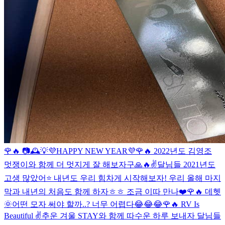
🌹🔥 📷🕰💡
💜HAPPY NEW YEAR💜
🌹🔥 2022년도 김영조
멋쟁이와 함께 더 멋지게 잘 해보자구🙏🔥✌️
달님들 2021년도
고생 많았어⭐️ 내년도 우리 힘차게 시작해보자! 우리 올해 마지
막과 내년의 처음도 함께 하자ㅎㅎ 조금 이따 만나❤️
🌹🔥 데헷
🌞
어떤 모자 써야 할까..? 너무 어렵다😂😂😂
🌹🔥 RV Is
Beautiful ✌️
추운 겨울 STAY와 함께 따수운 하루 보내자 달님들