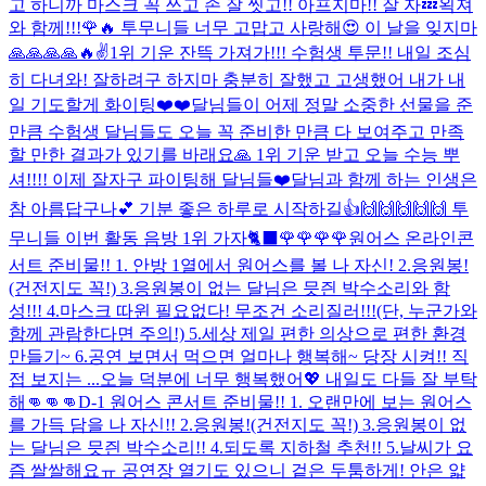
고 하니까 마스크 꼭 쓰고 손 잘 씻고!! 아프지마!! 잘 자💤
왹져
와 함께!!!
🌹🔥 투무니들 너무 고맙고 사랑해😍 이 날을 잊지마
🙏🙏🙏🙏🔥✌️
1위 기운 잔뜩 가져가!!! 수험생 투문!! 내일 조심
히 다녀와! 잘하려구 하지마 충분히 잘했고 고생했어 내가 내
일 기도할게 화이팅❤️❤️
달님들이 어제 정말 소중한 선물을 준
만큼 수험생 달님들도 오늘 꼭 준비한 만큼 다 보여주고 만족
할 만한 결과가 있기를 바래요🙏 1위 기운 받고 오늘 수능 뿌
셔!!!! 이제 잘자구 파이팅해 달님들❤️
달님과 함께 하는 인생은
참 아름답구나💕 기분 좋은 하루로 시작하길👍
🙌🙌🙌🙌🙌 투
무니들 이번 활동 음방 1위 가자🐈‍⬛🌹🌹🌹🌹
원어스 온라인콘
서트 준비물!! 1. 안방 1열에서 원어스를 볼 나 자신! 2.응원봉!
(건전지도 꼭!) 3.응원봉이 없는 달님은 믓즨 박수소리와 함
성!!! 4.마스크 따윈 필요없다! 무조건 소리질러!!!(단, 누군가와
함께 관람한다면 주의!) 5.세상 제일 편한 의상으로 편한 환경
만들기~ 6.공연 보면서 먹으면 얼마나 행복해~ 당장 시켜!! 직
접 보지는 ...
오늘 덕분에 너무 행복했어💖 내일도 다들 잘 부탁
해👊👊👊
D-1 원어스 콘서트 준비물!! 1. 오랜만에 보는 원어스
를 가득 담을 나 자신!! 2.응원봉!(건전지도 꼭!) 3.응원봉이 없
는 달님은 믓즨 박수소리!! 4.되도록 지하철 추천!! 5.날씨가 요
즘 쌀쌀해요ㅠ 공연장 열기도 있으니 겉은 두툼하게! 안은 얇