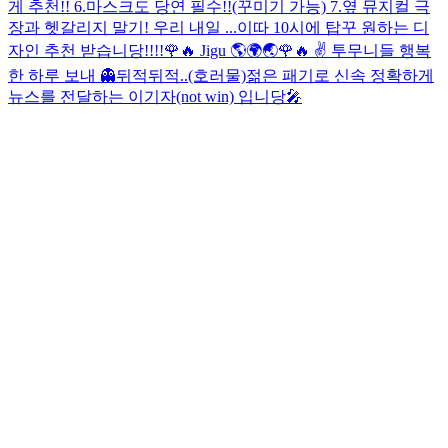
게 추천!! 6.마스크도 당연 필수!!(꾸미기 가능) 7.옆 뮤지컬 극
장과 헷갈리지 말기! 우리 내일 ...
이따 10시에 탑꾸 원하는 디
자인 추천 받습니당!!!!
🌹🔥 Jigu 🌎🌍🌏
🌹🔥 ✌️ 투무니들 행복
한 하루 보내 👻
뒤적뒤적..(호러물)
젊은 패기로 신속 정확하게
뉴스를 전달하는 이기자(not win) 입니당🎤