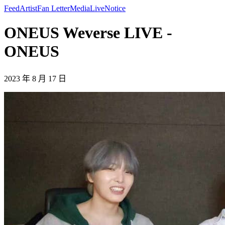
Feed
Artist
Fan Letter
Media
Live
Notice
ONEUS Weverse LIVE -
ONEUS
2023 年 8 月 17 日