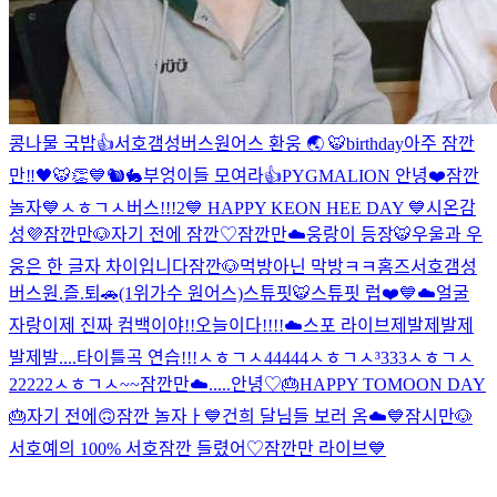
콩나물 국밥👍
서호갬성버스
원어스 환웅 🌏 🐯
birthday
아주 잠깐
만‼️
🖤🐯👏
💙
🐿🐇
부엉이들 모여라👍
PYGMALION 안녕❤️
잠깐
놀자💙
ㅅㅎㄱㅅ버스!!!2
💙 HAPPY KEON HEE DAY 💙
시온감
성💜
잠깐만🐶
자기 전에 잠깐♡
잠깐만☁️
웅랑이 등장🐯
우울과 우
웅은 한 글자 차이입니다
잠깐🐶
먹방아닌 막방ㅋㅋ
홈즈
서호갬성
버스
원.즐.퇴🚗(1위가수 원어스)
스튜핏🐯
스튜핏 럽❤️
💙☁️
얼굴
자랑
이제 진짜 컴백이야!!
오늘이다!!!!
☁️
스포 라이브
제발제발제
발제발....
타이틀곡 연습!!!
ㅅㅎㄱㅅ44444
ㅅㅎㄱㅅ³333
ㅅㅎㄱㅅ
22222
ㅅㅎㄱㅅ~~
잠깐만☁️
.....
안녕♡
🎂HAPPY TOMOON DAY
🎂
자기 전에🙃
잠깐 놀자ㅏ💙
건희 달님들 보러 옴☁️💙
잠시만🐶
서호
예의 100% 서호
잠깐 들렸어♡
잠깐만 라이브💙