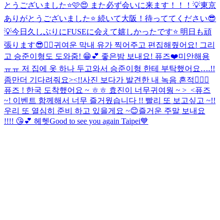
とうございました⭐️🩷😍 また必ず会いに来ます！！！💡
東京
ありがとうございました⭐️ 続いて大阪！待っててください😎
💡
今日久しぶりにFUSEに会えて嬉しかったです⭐️ 明日も頑
張ります😎❤️‍🔥
귀여운 막내 유가 찍어주고 편집해줬어요! 그리
고 승준이형도 도와줌! 😁💕 좋은밤 보내요! 퓨즈❤️
미안해용
ㅠㅠ 저 집에 옷 하나 두고와서 승준이형 한테 부탁했어요….!!
좀만더 기다려줘요><!!
사진 보다가 발견한 내 녹음 흔적❤️‍🔥💦
퓨즈 ! 한국 도착했어요 ~ ㅎㅎ 효진이 너무귀여웡 ~ >_<
퓨즈
~! 이벤트 함께해서 너무 즐거웠습니다 !! 빨리 또 보고싶고 ~!!
우리 또 열심히 준비 하고 있을게요 ~😊
즐거운 주말 보내요
!!!! 😘💕 헤헷
Good to see you again Taipei💙