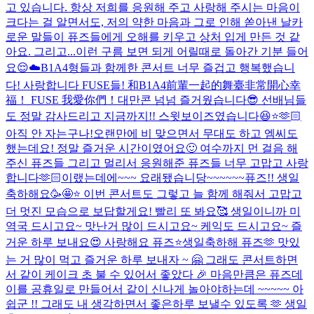
고 있습니다. 항상 저희를 응원해 주고 사랑해 주시는 마음이
크다는 걸 알면서도, 저의 약한 마음과 그로 인해 쏟아낸 날카
로운 말들이 퓨즈들에게 오해를 키우고 상처 입게 만든 것 같
아요. 그리고...
이런 구름 보면 되게 어릴때로 돌아간 기분 들어
요😌☁️
B1A4형들과 함께한 콘서트 너무 즐겁고 행복했습니
다! 사랑합니다 FUSE들! 和B1A4前輩一起的舞臺非常開心幸
福！ FUSE 我愛你們！
대만콘 넘넘 즐거웠습니다😎 선배님들
도 정말 감사드리고 지금까지!! 스윗보이즈였습니다😆⭐️🫶🏻
아직 안 자는구나!
오랜만에 비 맞으면서 무대도 하고 엠씨도
했는데요! 정말 즐거운 시간이였어요🙂 여수까지 먼 걸음 해
주신 퓨즈들 그리고 멀리서 응원해준 퓨즈들 너무 고맙고 사랑
합니다🫶🏻
이랬는데에~~~ 요래됐습니당~~~~~~
퓨즈!! 생일
축하해요🥳🤩⭐️ 이번 콘서트도 그렇고 늘 함께 해줘서 고맙고
더 멋진 모습으로 보답할게요! 빨리 또 봐요🥰 생일이니까 미
역국 드시고요~ 맛난거 많이 드시고요~ 케익도 드시고요~ 즐
거운 하루 보내요😍 사랑해요 퓨즈⭐️
생일축하해 퓨즈🫶 맛있
는 거 많이 먹고 즐거운 하루 보내자 ~ 🤗 그래도 콘서트하면
서 같이 케이크 초 불 수 있어서 좋았다 🎉 마음만큼은 퓨즈데
이를 공휴일로 만들어서 같이 신나게 놀아야하는데 ~~~~~ 아
쉽군 !! 그래도 내 생각하면서 좋은하루 보낼수 있도록 🫶 생일