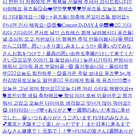
시 한번 더 저희에게 큰 행복을 선물해 주셔서 감사드립니다!!
사랑해요 퓨즈들😏👍❤️💜💛💙🧡💖🖤💚
퓨즈들 오늘도 함성소
리 기대할게요~~?😆✨⭐️
퓨즈들! 장충에 온꼬미즈들 왔어요⭐️
만나면 인사 해줘요~😉😍🐿️
Concert D-DAY🎸🥁🎹🗯️❤️‍🔥 기다
리다 기다리던 콘서트 날!!! 스트레스 함께 날려봅시다 퓨즈들!
낼 조심히 오고 저번보다 더 행복한 추억 만들어봅시다🤩 明日
から二日間、思いっきり楽しみましょう!!⭐️ 昼暑いのでみな
さんお気をつけて！最高の思い出作る準備だけして来てくだ
さい😏
꼬꼬무 이야기 잘 들었습니다 ! 늦은시간까지 본방사수
해줘서 고마워 퓨즈 🫶
알바끝 ~😄 즐거웠숩니당 ~ 플리마켓
🫶
👨‍❤️‍👨
오늘도 힘찬하루 ~ 😊
즐거운 주말 보내요 퓨즈💙 by.계
란김밥유토
오늘도 열연중❤️‍🔥 우리에게 힘을 줘 퓨즈!!!!!!!😎⭐️
오늘은 그냥 덮머 했어요✌🏻
오늘 다른 머리 스타일 해봤어요👀
🐕
효진이형 생일 축하해요❤️ 항상 리더 로써 이끌어주고 챙겨
줘서 고맙고 오늘은 다이어트 생각말고 맛난거 많이 먹어요!!
😋 야미타임~~~!!🦌⭐️
ありがと🖤
一週間のあいだ本当に幸せ
でした。😀 いつもありがとうございます FUSEのみなさん
💕
東京と大阪すごく楽しかったです！ また日本に来るまで
みなさん健康で！ 元気で！！💙⭐️
FUSEの皆さん1週間ありが