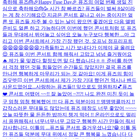
축하해 퓨즈🎂
🎉Happy Fuse Day🎉 퓨즈의 여덟 번째 생일 진
심으로 축하해요🎂🥳 시간 참 빠르죠? 퓨즈들이 벌써 8살이라
는 게 참 신기해요🙂 지금은 콘서트 끝나고 쉬는 중이지만 얼
른 또 퓨즈들 자주 볼 수 있는 날이 왔으면 좋겠어요 다음 앨범
준비도 얼른 하고 가능하다면 이번에 했던 콘서트처럼 또 퓨즈
들과 무대에서 뛰어놀고 싶어요 오늘 누구보다 행복한 ...
아 그
리고 이번 콘서트에서 가장 긴장 됐던 것. 오프닝 점프리프트
😫😫😫😫😫😫😫
가족들하고 시간 보내다가 이제야 글 올려요
😌 퓨즈들 이번 콘서트 함께 해줘서 고맙고 넘넘 즐거웠어요
🔥 제가 물 맞겠다 할정도면 말 다 했습니다ㅎㅎ 준비를 하면
서 걱정 됐던 것들 힘들었던 순간들도 많았지만 결국 퓨즈를
만나면 행복하게 마무리가 되는 것 같아요! 이게 퓨즈의 힘이
죠💡🫶🏻 이번 콘서트에서 제가 가장 기대 했던건 역시나 밴드
사운드였어요...
사랑하는 퓨즈들!! 앞으로도 영원하자💕
퓨즈
❤️ 콘서트 어땠어 ~~!! 잘 놀았어 ~?!?! 나도 완전 미친 듯이 놀
구 엄청 엄청 행복했어 !!! 다 퓨즈 덕분이야 !! 앵앵앵콜까지 !!
갑작스러운 무대들도 많았는데 퓨즈 떼창도 너무 좋았어 ~~~~
오늘 따뜻한 물 든든한 밥까지 챙겨 먹어 !! 온라인으로도 멀리
서 응원해줘서 너무너무너무 고맙구 행복한 시간 만들어 줘서
감사합니다. 이틀의 ...
퓨즈들 콘서트 즐거우셨나요?😁 이틀 동
안 퓨즈들 덕분에 무대 위에서 정말 큰 행복을 느꼈습니다 다