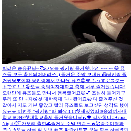
빌려온 승유뀬냥~ 🥰🐱
오늘 핑키링 즐거웠나요 ~~~~~ 😆 퓨
즈들 보구 충전되어버려쓰 :) 즐거운 주말 보내요 🤗
핑키링 즐
거웠당🖤
이따 핑키링에서 만나요 퓨즈😍💙 もうすぐスター
トです！！🤩
오늘 숭의여자대학교 축제 너무 즐거웠습니다!
오랜만에 퓨즈들도 만나서 행복했어요😊💕 조심히 들어가구
우리 또 만나자😘
첫 대학축제 다녀왔어요🤩 다 즐겨주신 것
같아서 저도 기분 좋았고 빨리 퓨즈들도 보고싶단 생각도 했어
요ㅠㅠ 이번주 “핑키링” 때 봐요!!!!!!💙
재밌었따!
#숭의여자대
학교 #ONF첫대학교축제 즐거웠습니당🎶🖤 감사합니다
Good
Night 😴
가오리 출현🌊
즐거운 주말 연습 ~ 🔥🥰
승준이형과
연습🎶
오늘 하루 잘 보낸 퓨즈 파란하트💙 오늘 힘든 하루였던