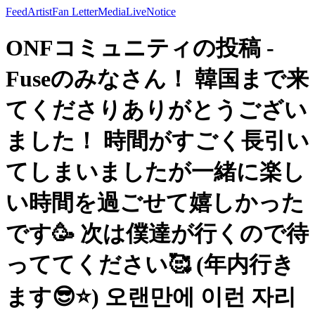
Feed
Artist
Fan Letter
Media
Live
Notice
ONFコミュニティの投稿 -
Fuseのみなさん！ 韓国まで来
てくださりありがとうござい
ました！ 時間がすごく長引い
てしまいましたが一緒に楽し
い時間を過ごせて嬉しかった
です🥳 次は僕達が行くので待
っててください🥰 (年内行き
ます😎⭐️) 오랜만에 이런 자리