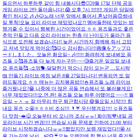
들으면서 하루하루 같이 힘 내봅시다😎❤️‍🔥
9월 17일 단체 공포
게임 라이브 2탄 돌아옵니다! 😱 오후 7시 ‼️‼️‼️‼️ 게임은 당일에
확인 하시오 🎶🎶🐱
노래 너무 앞에서 틀어서 혼났어욤🙃
썸네
일 투척!
오늘 요리 라이브 재밌었나요?! 멤버들한테 맛있는 밥
챙겨줄 수 있어서 행복한 시간이었어요 ㅎㅎ 퓨즈들과도 좋은
추억 만들고 다음 요리 라이브는 한층 더 난이도가 올라간 음
식으로 도전해 보겠습니다!! 늦은 시간까지 함께해 줘서 고맙
고 저녁 맛있게 먹어요!🥰🐱☺️ 감사합니다!!!
画像をアップロ
ードしました。
오늘은 화요일~ 🎶!!!!! 화려하게 보내봐요 퓨
즈들 ☺️🥰
퓨즈들 다 늦게 자는구만~~~🧐
즐거운 일요일 보내
요 퓨즈들🥰 -소망🐕-
달달한거 먹으니 잠이 오는군 …
도시락
🍱 만들기 라이브 예정 날은 8월 27일입니다! 변동되면 또 알
려드릴게요 ㅎㅎ 메뉴는 김치볶음밥!!!🍚
퓨즈들 노래 라이브
즐거웠나요?😁 나중에 더 많은 곡들 연습해서 또 불러볼게요!
너무 재밌었다!!!
오.연.완! 퓨즈들 오늘 하루 어땠어요 ~~~!! 월
요일 ㅜㅅ ㅠ 잘 마무리 하구 퇴근합시당 😄
월요일 시작!!!! 힘
내요 퓨즈 ☺️😬ㅎㅎㅎ
비 조심!!! 🌂☔️ 우산챙겨요!!!! ☺️
퓨즈들
다 맛점~🥪😋 오늘부터 비 오니까 조심ㅠㅠ! 화이팅💙
내일 공
포라이브 시간 변경!!!! 연습실 사용 문제로 인하여 21:00 부터
라이브 시작하겠습니다ㅠㅠ!!
짧았지만 보령 재밌었다!!🤩 서
울 가는길에 낙서…🍉🌻☔️
오늘 오랜만에 한 행사 너무 즐거웠