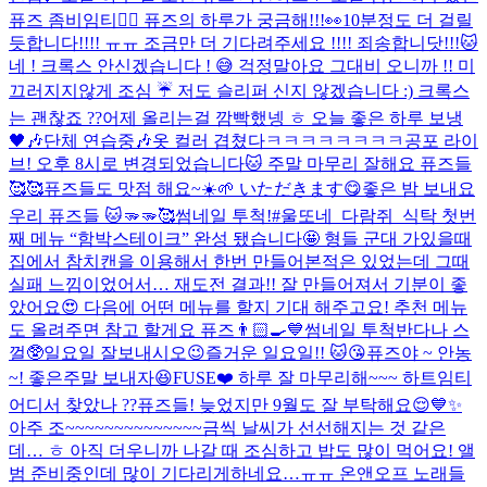
퓨즈 좀비임티🧟‍♂️ 퓨즈의 하루가 궁금해!!!👀
10분정도 더 걸릴
듯합니다!!!! ㅠㅠ 조금만 더 기다려주세요 !!!! 죄송합니닷!!!🐱
네 ! 크록스 안신겠습니다 ! 😅 걱정말아요 그대
비 오니까 !! 미
끄러지지않게 조심 ☔️ 저도 슬리퍼 신지 않겠습니다 :) 크록스
는 괜찮죠 ??
어제 올리는걸 깜빡했넹 ㅎ 오늘 좋은 하루 보냉
🖤🎶
단체 연습중🎶
옷 컬러 겹쳤다ㅋㅋㅋㅋㅋㅋㅋㅋ
공포 라이
브! 오후 8시로 변경되었습니다🐱 주말 마무리 잘해요 퓨즈들
🥰🥰
퓨즈들도 맛점 해요~☀️🌱 いただきます😋
좋은 밤 보내요
우리 퓨즈들 🐱🫳🫳🥰
썸네일 투척!
#울또네_다람쥐_식탁 첫번
째 메뉴 “함박스테이크” 완성 됐습니다🤩 형들 군대 가있을때
집에서 참치캔을 이용해서 한번 만들어본적은 있었는데 그때
실패 느낌이었어서… 재도전 결과!! 잘 만들어져서 기분이 좋
았어요😍 다음에 어떤 메뉴를 할지 기대 해주고요! 추천 메뉴
도 올려주면 참고 할게요 퓨즈👨🏻‍🍳💙
썸네일 투척
반다나 스
껄🥸
일요일 잘보내시오
😉
즐거운 일요일!! 🐱😘
퓨즈야 ~ 안농
~! 좋은주말 보내자😆
FUSE❤️ 하루 잘 마무리해~~~ 하트임티
어디서 찾았나 ??
퓨즈들! 늦었지만 9월도 잘 부탁해요😌💙✨
아주 조~~~~~~~~~~~~~~금씩 날씨가 선선해지는 것 같은
데… ㅎ 아직 더우니까 나갈 때 조심하고 밥도 많이 먹어요! 앨
범 준비중인데 많이 기다리게하네요…ㅠㅠ 온앤오프 노래들