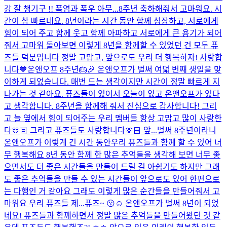
강 잘 챙기구 !! 폭염과 폭우 아무...
8주년 축하해줘서 고마워요. 시
간이 참 빠르네요. 8년이라는 시간 동안 함께 성장하고, 서로에게
힘이 되어 주고 함께 웃고 함께 아파하고 서로에게 큰 용기가 되어
줘서 고마워 돌아보면 이렇게 8년을 함께할 수 있었던 건 모두 퓨
즈들 덕분입니다 정말 고맙고, 앞으로도 우리 더 행복하자! 사랑합
니다🧡
온앤오프 8주년🎂🎉 온앤오프가 벌써 여덟 번째 생일을 맞
이하게 되었습니다. 매번 드는 생각이지만 시간이 정말 빠르게 지
나가는 것 같아요. 퓨즈들이 있어서 오늘이 있고 온앤오프가 있다
고 생각합니다. 8주년을 함께해 줘서 진심으로 감사합니다! 그리
고 늘 옆에서 힘이 되어주는 우리 멤버들 항상 고맙고 많이 사랑한
다🫶🏻 그리고 퓨즈들도 사랑합니다🫶🏻 앞...
벌써 8주년이라니
온앤오프가 이렇게 긴 시간 동안우리 퓨즈들과 함께 할 수 있어 너
무 행복해요 8년 동안 함께 한 많은 추억들을 생각해 보면 너무 좋
으면서도 더 좋은 시간들을 만들어 드릴 걸 아쉽기도 하지만 그래
도 좋은 추억들을 만들 수 있는 시간들이 앞으로도 있어 한편으로
는 다행인 거 같아요 그래도 이렇게 많은 순간들을 만들어줘서 고
마워요 우리 퓨즈들 제...
퓨즈~ 😗☺️ 온앤오프가 벌써 8년이 되었
네요! 퓨즈들과 함께하면서 정말 많은 추억들을 만들어왔던 것 같