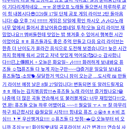
더우니까 나갈 때 조심하고 밥도 많이 먹어요! 앨범 준비중인데 많
이 기다리게하네요…ㅠㅠ 온앤오프 노래들 들으면서 하루하루 같
이 힘 내봅시다😎❤️‍🔥
9월 17일 단체 공포 게임 라이브 2탄 돌아옵
니다! 😱 오후 7시 ‼️‼️‼️‼️ 게임은 당일에 확인 하시오 🎶🎶🐱
노래
너무 앞에서 틀어서 혼났어욤🙃
썸네일 투척!
오늘 요리 라이브 재
밌었나요?! 멤버들한테 맛있는 밥 챙겨줄 수 있어서 행복한 시간
이었어요 ㅎㅎ 퓨즈들과도 좋은 추억 만들고 다음 요리 라이브는
한층 더 난이도가 올라간 음식으로 도전해 보겠습니다!! 늦은 시간
까지 함께해 줘서 고맙고 저녁 맛있게 먹어요!🥰🐱☺️ 감사합니
다!!!
已上傳照片。
오늘은 화요일~ 🎶!!!!! 화려하게 보내봐요 퓨
즈들 ☺️🥰
퓨즈들 다 늦게 자는구만~~~🧐
즐거운 일요일 보내요
퓨즈들🥰 -소망🐕-
달달한거 먹으니 잠이 오는군 …
도시락 🍱 만들
기 라이브 예정 날은 8월 27일입니다! 변동되면 또 알려드릴게요
ㅎㅎ 메뉴는 김치볶음밥!!!🍚
퓨즈들 노래 라이브 즐거웠나요?😁
나중에 더 많은 곡들 연습해서 또 불러볼게요! 너무 재밌었다!!!
오.
연.완! 퓨즈들 오늘 하루 어땠어요 ~~~!! 월요일 ㅜㅅ ㅠ 잘 마무리
하구 퇴근합시당 😄
월요일 시작!!!! 힘내요 퓨즈 ☺️😬ㅎㅎㅎ
비 조
심!!! 🌂☔️ 우산챙겨요!!!! ☺️
퓨즈들 다 맛점~🥪😋 오늘부터 비 오
니까 조심ㅠㅠ! 화이팅💙
내일 공포라이브 시간 변경!!!! 연습실 사