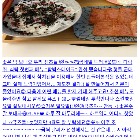
좋은 밤 보내요 우리 퓨즈들 🐱🫳🫳🥰
썸네일 투척!
#울또네_다람
쥐_식탁 첫번째 메뉴 “함박스테이크” 완성 됐습니다🤩 형들 군대
가있을때 집에서 참치캔을 이용해서 한번 만들어본적은 있었는데
그때 실패 느낌이었어서… 재도전 결과!! 잘 만들어져서 기분이
좋았어요😍 다음에 어떤 메뉴를 할지 기대 해주고요! 추천 메뉴도
올려주면 참고 할게요 퓨즈👨🏻‍🍳💙
썸네일 투척
반다나 스껄🥸
일
요일 잘보내시오
😉
즐거운 일요일!! 🐱😘
퓨즈야 ~ 안농 ~! 좋은주
말 보내자😆
FUSE❤️ 하루 잘 마무리해~~~ 하트임티 어디서 찾았
나 ??
퓨즈들! 늦었지만 9월도 잘 부탁해요😌💙✨ 아주 조
~~~~~~~~~~~~~~금씩 날씨가 선선해지는 것 같은데… ㅎ 아직