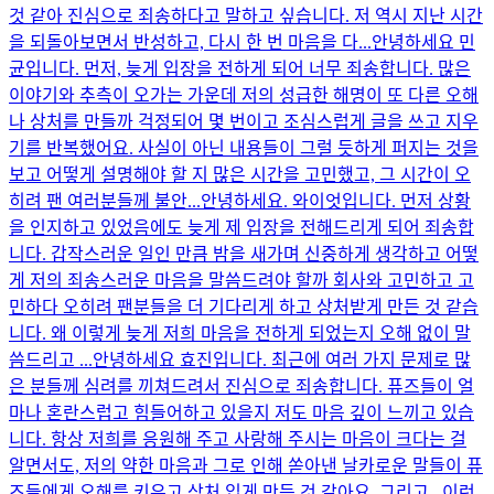
것 같아 진심으로 죄송하다고 말하고 싶습니다. 저 역시 지난 시간
을 되돌아보면서 반성하고, 다시 한 번 마음을 다...
안녕하세요 민
균입니다. 먼저, 늦게 입장을 전하게 되어 너무 죄송합니다. 많은
이야기와 추측이 오가는 가운데 저의 성급한 해명이 또 다른 오해
나 상처를 만들까 걱정되어 몇 번이고 조심스럽게 글을 쓰고 지우
기를 반복했어요. 사실이 아닌 내용들이 그럴 듯하게 퍼지는 것을
보고 어떻게 설명해야 할 지 많은 시간을 고민했고, 그 시간이 오
히려 팬 여러분들께 불안...
안녕하세요. 와이엇입니다. 먼저 상황
을 인지하고 있었음에도 늦게 제 입장을 전해드리게 되어 죄송합
니다. 갑작스러운 일인 만큼 밤을 새가며 신중하게 생각하고 어떻
게 저의 죄송스러운 마음을 말씀드려야 할까 회사와 고민하고 고
민하다 오히려 팬분들을 더 기다리게 하고 상처받게 만든 것 같습
니다. 왜 이렇게 늦게 저희 마음을 전하게 되었는지 오해 없이 말
씀드리고 ...
안녕하세요 효진입니다. 최근에 여러 가지 문제로 많
은 분들께 심려를 끼쳐드려서 진심으로 죄송합니다. 퓨즈들이 얼
마나 혼란스럽고 힘들어하고 있을지 저도 마음 깊이 느끼고 있습
니다. 항상 저희를 응원해 주고 사랑해 주시는 마음이 크다는 걸
알면서도, 저의 약한 마음과 그로 인해 쏟아낸 날카로운 말들이 퓨
즈들에게 오해를 키우고 상처 입게 만든 것 같아요. 그리고...
이런