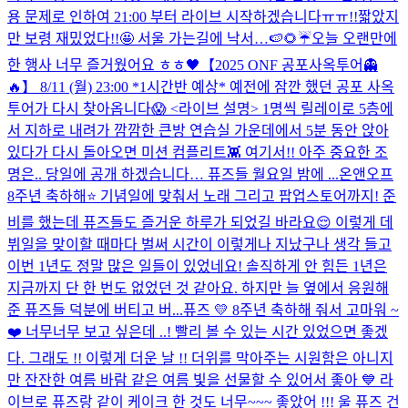
용 문제로 인하여 21:00 부터 라이브 시작하겠습니다ㅠㅠ!!
짧았지
만 보령 재밌었다!!🤩 서울 가는길에 낙서…🍉🌻☔️
오늘 오랜만에
한 행사 너무 즐거웠어요 ㅎㅎ🖤
【2025 ONF 공포사옥투어👻
🔥】 8/11 (월) 23:00 *1시간반 예상* 예전에 잠깐 했던 공포 사옥
투어가 다시 찾아옵니다😱 <라이브 설명> 1명씩 릴레이로 5층에
서 지하로 내려가 깜깜한 큰방 연습실 가운데에서 5분 동안 앉아
있다가 다시 돌아오면 미션 컴플리트👾 여기서!! 아주 중요한 조
명은.. 당일에 공개 하겠습니다… 퓨즈들 월요일 밤에 ...
온앤오프
8주년 축하해⭐️ 기념일에 맞춰서 노래 그리고 팝업스토어까지! 준
비를 했는데 퓨즈들도 즐거운 하루가 되었길 바라요😌 이렇게 데
뷔일을 맞이할 때마다 벌써 시간이 이렇게나 지났구나 생각 들고
이번 1년도 정말 많은 일들이 있었네요! 솔직하게 안 힘든 1년은
지금까지 단 한 번도 없었던 것 같아요. 하지만 늘 옆에서 응원해
준 퓨즈들 덕분에 버티고 버...
퓨즈 💛 8주년 축하해 줘서 고마워 ~
❤️ 너무너무 보고 싶은데 ..! 빨리 볼 수 있는 시간 있었으면 좋겠
다. 그래도 !! 이렇게 더운 날 !! 더위를 막아주는 시원함은 아니지
만 잔잔한 여름 바람 같은 여름 빛을 선물할 수 있어서 좋아 💙 라
이브로 퓨즈랑 같이 케이크 한 것도 너무~~~ 좋았어 !!! 울 퓨즈 건