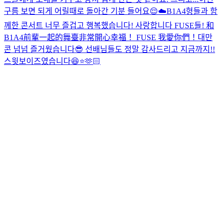
구름 보면 되게 어릴때로 돌아간 기분 들어요😌☁️
B1A4형들과 함
께한 콘서트 너무 즐겁고 행복했습니다! 사랑합니다 FUSE들! 和
B1A4前輩一起的舞臺非常開心幸福！ FUSE 我愛你們！
대만
콘 넘넘 즐거웠습니다😎 선배님들도 정말 감사드리고 지금까지!!
스윗보이즈였습니다😆⭐️🫶🏻