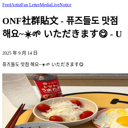
Feed
Artist
Fan Letter
Media
Live
Notice
ONF社群貼文 - 퓨즈들도 맛점
해요~☀️🌱 いただきます😋 - U
2025 年 9 月 14 日
퓨즈들도 맛점 해요~☀️🌱 いただきます😋