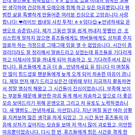
은데 퓨즈들도 행복했죠?! ㅎㅎ 앞으로 있을 미래의 행복한 일들
만 생각하며 건강하게 오래오래 함께 하고 싶은 마음뿐입니다 평
범한 삶을 특별하게 만들어준 여러분 진심으로 고맙습니다 사랑
합니다! ❤
라이브 썸네일 사진 투척! ㅎㅎ
덥다😌☀️
안녕하세요 온
앤오프 승준입니다. 제가 그동안 말을 쉽게 꺼내지 못했던 건, 조
심스럽게 말하지 않으면 퓨즈들에게도 멤버들에게도 상처를 주지
않을까 하는 걱정으로 그때그때 입을 열 수 없었습니다. 시간이 좀
걸리더라도 잘 정리해서 말씀드리고 싶었는데 퓨즈들을 기다리게
하고 이제서야 말을 꺼내게 되어 죄송하고, 또 기다려주셔서 감사
합니다. 퓨즈들에게 조금 더 솔...
안녕하세요 유 입니다 이 며칠동
안 많이 힘드셨을 팬분들에게 늦게 오게 되어 죄송한 마음이 큽니
다. 제일 먼저 얘기 드리고싶은건 데뷔때 부터 지금까지 활동하면
서 정말 열심히 해왔고 그 시간들이 진심이었습니다. 부족해 보이
는 부분들 때문에 불안한 마음 들게 해서 죄송하고 앞으로 더 좋은
모습 보여드리기 위해 온앤오프 그리고 저 유토도 노력하겠습니
다. 새 앨범도...
안녕하세요. 이션입니다. 지난 며칠 동안 여러 상황
을 지켜보며 많은 생각을 하게 되었고, 그 시간 동안 퓨즈들의 마
음에 상처가 깊어지는 모습을 보며 저 역시 많이 괴로웠고, 미안한
마음뿐이었습니다. 다시 한 번, 퓨즈들에게 힘든 시간을 겪게 한