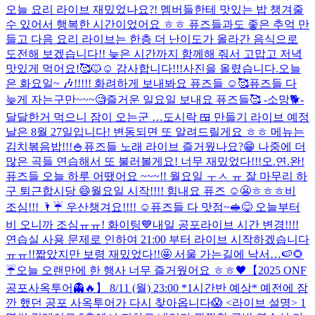
오늘 요리 라이브 재밌었나요?! 멤버들한테 맛있는 밥 챙겨줄
수 있어서 행복한 시간이었어요 ㅎㅎ 퓨즈들과도 좋은 추억 만
들고 다음 요리 라이브는 한층 더 난이도가 올라간 음식으로
도전해 보겠습니다!! 늦은 시간까지 함께해 줘서 고맙고 저녁
맛있게 먹어요!🥰🐱☺️ 감사합니다!!!
사진을 올렸습니다.
오늘
은 화요일~ 🎶!!!!! 화려하게 보내봐요 퓨즈들 ☺️🥰
퓨즈들 다
늦게 자는구만~~~🧐
즐거운 일요일 보내요 퓨즈들🥰 -소망🐕-
달달한거 먹으니 잠이 오는군 …
도시락 🍱 만들기 라이브 예정
날은 8월 27일입니다! 변동되면 또 알려드릴게요 ㅎㅎ 메뉴는
김치볶음밥!!!🍚
퓨즈들 노래 라이브 즐거웠나요?😁 나중에 더
많은 곡들 연습해서 또 불러볼게요! 너무 재밌었다!!!
오.연.완!
퓨즈들 오늘 하루 어땠어요 ~~~!! 월요일 ㅜㅅ ㅠ 잘 마무리 하
구 퇴근합시당 😄
월요일 시작!!!! 힘내요 퓨즈 ☺️😬ㅎㅎㅎ
비
조심!!! 🌂☔️ 우산챙겨요!!!! ☺️
퓨즈들 다 맛점~🥪😋 오늘부터
비 오니까 조심ㅠㅠ! 화이팅💙
내일 공포라이브 시간 변경!!!!
연습실 사용 문제로 인하여 21:00 부터 라이브 시작하겠습니다
ㅠㅠ!!
짧았지만 보령 재밌었다!!🤩 서울 가는길에 낙서…🍉🌻
☔️
오늘 오랜만에 한 행사 너무 즐거웠어요 ㅎㅎ🖤
【2025 ONF
공포사옥투어👻🔥】 8/11 (월) 23:00 *1시간반 예상* 예전에 잠
깐 했던 공포 사옥투어가 다시 찾아옵니다😱 <라이브 설명> 1