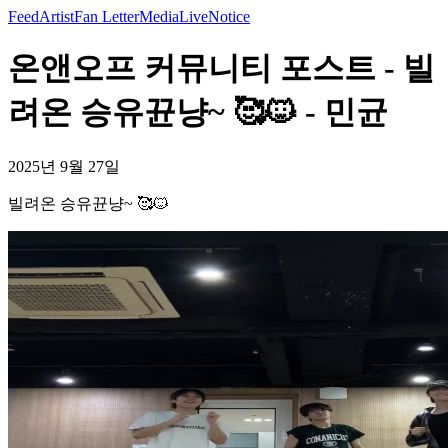
Feed
Artist
Fan Letter
Media
Live
Notice
온앤오프 커뮤니티 포스트 - 빌
려온 승유뀬냥~ 🥰🐱 - 민균
2025년 9월 27일
빌려온 승유뀬냥~ 🥰🐱