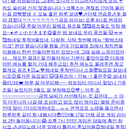
다 ! 😅 걱정말아요 그대
비 오니까 !! 미끄러지지않게 조심 ☔️
저도 슬리퍼 신지 않겠습니다 :) 크록스는 괜찮죠 ??
어제 올리
는걸 깜빡했넹 ㅎ 오늘 좋은 하루 보냉🖤🎶
단체 연습중🎶
옷 컬
러 겹쳤다ㅋㅋㅋㅋㅋㅋㅋㅋ
공포 라이브! 오후 8시로 변경되
었습니다🐱 주말 마무리 잘해요 퓨즈들 🥰🥰
퓨즈들도 맛점 해
요~☀️🌱 いただきます😋
좋은 밤 보내요 우리 퓨즈들 🐱🫳🫳
🥰
썸네일 투척!
#울또네_다람쥐_식탁 첫번째 메뉴 “함박스테
이크” 완성 됐습니다🤩 형들 군대 가있을때 집에서 참치캔을
이용해서 한번 만들어본적은 있었는데 그때 실패 느낌이었어
서… 재도전 결과!! 잘 만들어져서 기분이 좋았어요😍 다음에
어떤 메뉴를 할지 기대 해주고요! 추천 메뉴도 올려주면 참고
할게요 퓨즈👨🏻‍🍳💙
썸네일 투척
반다나 스껄🥸
일요일 잘보내
시오
😉
즐거운 일요일!! 🐱😘
퓨즈야 ~ 안농 ~! 좋은주말 보내자
😆
FUSE❤️ 하루 잘 마무리해~~~ 하트임티 어디서 찾았나 ??
퓨
즈들! 늦었지만 9월도 잘 부탁해요😌💙✨ 아주 조
~~~~~~~~~~~~~~금씩 날씨가 선선해지는 것 같은데… ㅎ 아
직 더우니까 나갈 때 조심하고 밥도 많이 먹어요! 앨범 준비중
인데 많이 기다리게하네요…ㅠㅠ 온앤오프 노래들 들으면서
하루하루 같이 힘 내봅시다😎❤️‍🔥
9월 17일 단체 공포 게임 라이
브 2탄 돌아옵니다! 😱 오후 7시 ‼️‼️‼️‼️ 게임은 당일에 확인 하
시오 🎶🎶🐱
노래 너무 앞에서 틀어서 혼났어욤🙃
썸네일 투척!