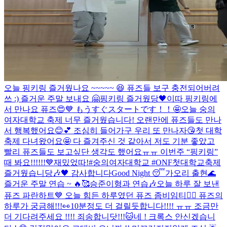
오늘 핑키링 즐거웠나요 ~~~~~ 😆 퓨즈들 보구 충전되어버려
쓰 :) 즐거운 주말 보내요 🤗
핑키링 즐거웠당🖤
이따 핑키링에
서 만나요 퓨즈😍💙 もうすぐスタートです！！🤩
오늘 숭의
여자대학교 축제 너무 즐거웠습니다! 오랜만에 퓨즈들도 만나
서 행복했어요😊💕 조심히 들어가구 우리 또 만나자😘
첫 대학
축제 다녀왔어요🤩 다 즐겨주신 것 같아서 저도 기분 좋았고
빨리 퓨즈들도 보고싶단 생각도 했어요ㅠㅠ 이번주 “핑키링”
때 봐요!!!!!!💙
재밌었따!
#숭의여자대학교 #ONF첫대학교축제
즐거웠습니당🎶🖤 감사합니다
Good Night 😴
가오리 출현🌊
즐거운 주말 연습 ~ 🔥🥰
승준이형과 연습🎶
오늘 하루 잘 보낸
퓨즈 파란하트💙 오늘 힘든 하루였던 퓨즈 좀비임티🧟‍♂️ 퓨즈의
하루가 궁금해!!!👀
10분정도 더 걸릴듯합니다!!!! ㅠㅠ 조금만
더 기다려주세요 !!!! 죄송합니닷!!!🐱
네 ! 크록스 안신겠습니