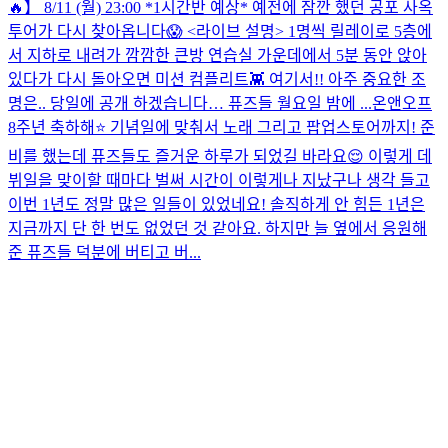
🔥】 8/11 (월) 23:00 *1시간반 예상* 예전에 잠깐 했던 공포 사옥
투어가 다시 찾아옵니다😱 <라이브 설명> 1명씩 릴레이로 5층에
서 지하로 내려가 깜깜한 큰방 연습실 가운데에서 5분 동안 앉아
있다가 다시 돌아오면 미션 컴플리트👾 여기서!! 아주 중요한 조
명은.. 당일에 공개 하겠습니다… 퓨즈들 월요일 밤에 ...
온앤오프
8주년 축하해⭐️ 기념일에 맞춰서 노래 그리고 팝업스토어까지! 준
비를 했는데 퓨즈들도 즐거운 하루가 되었길 바라요😌 이렇게 데
뷔일을 맞이할 때마다 벌써 시간이 이렇게나 지났구나 생각 들고
이번 1년도 정말 많은 일들이 있었네요! 솔직하게 안 힘든 1년은
지금까지 단 한 번도 없었던 것 같아요. 하지만 늘 옆에서 응원해
준 퓨즈들 덕분에 버티고 버...