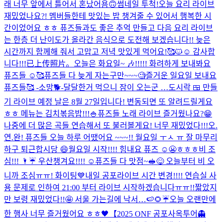
래 너무 앞에서 틀어서 혼났어욤🙃
썸네일 투척!
오늘 요리 라이브
재밌었나요?! 멤버들한테 맛있는 밥 챙겨줄 수 있어서 행복한 시
간이었어요 ㅎㅎ 퓨즈들과도 좋은 추억 만들고 다음 요리 라이브
는 한층 더 난이도가 올라간 음식으로 도전해 보겠습니다!! 늦은
시간까지 함께해 줘서 고맙고 저녁 맛있게 먹어요!🥰🐱☺️ 감사합
니다!!!
已上传照片。
오늘은 화요일~ 🎶!!!!! 화려하게 보내봐요
퓨즈들 ☺️🥰
퓨즈들 다 늦게 자는구만~~~🧐
즐거운 일요일 보내요
퓨즈들🥰 -소망🐕-
달달한거 먹으니 잠이 오는군 …
도시락 🍱 만들
기 라이브 예정 날은 8월 27일입니다! 변동되면 또 알려드릴게요
ㅎㅎ 메뉴는 김치볶음밥!!!🍚
퓨즈들 노래 라이브 즐거웠나요?😁
나중에 더 많은 곡들 연습해서 또 불러볼게요! 너무 재밌었다!!!
오.
연.완! 퓨즈들 오늘 하루 어땠어요 ~~~!! 월요일 ㅜㅅ ㅠ 잘 마무리
하구 퇴근합시당 😄
월요일 시작!!!! 힘내요 퓨즈 ☺️😬ㅎㅎㅎ
비 조
심!!! 🌂☔️ 우산챙겨요!!!! ☺️
퓨즈들 다 맛점~🥪😋 오늘부터 비 오
니까 조심ㅠㅠ! 화이팅💙
내일 공포라이브 시간 변경!!!! 연습실 사
용 문제로 인하여 21:00 부터 라이브 시작하겠습니다ㅠㅠ!!
짧았지
만 보령 재밌었다!!🤩 서울 가는길에 낙서…🍉🌻☔️
오늘 오랜만에
한 행사 너무 즐거웠어요 ㅎㅎ🖤
【2025 ONF 공포사옥투어👻