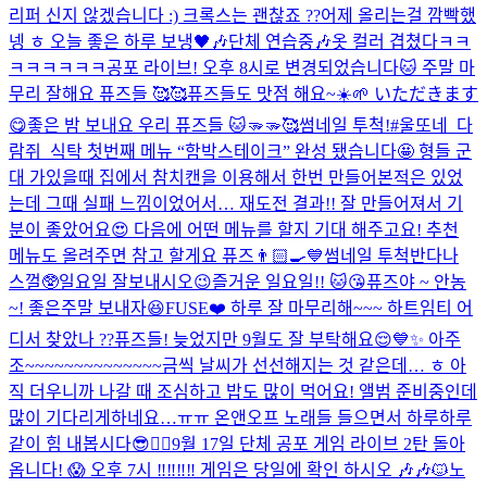
리퍼 신지 않겠습니다 :) 크록스는 괜찮죠 ??
어제 올리는걸 깜빡했
넹 ㅎ 오늘 좋은 하루 보냉🖤🎶
단체 연습중🎶
옷 컬러 겹쳤다ㅋㅋ
ㅋㅋㅋㅋㅋㅋ
공포 라이브! 오후 8시로 변경되었습니다🐱 주말 마
무리 잘해요 퓨즈들 🥰🥰
퓨즈들도 맛점 해요~☀️🌱 いただきます
😋
좋은 밤 보내요 우리 퓨즈들 🐱🫳🫳🥰
썸네일 투척!
#울또네_다
람쥐_식탁 첫번째 메뉴 “함박스테이크” 완성 됐습니다🤩 형들 군
대 가있을때 집에서 참치캔을 이용해서 한번 만들어본적은 있었
는데 그때 실패 느낌이었어서… 재도전 결과!! 잘 만들어져서 기
분이 좋았어요😍 다음에 어떤 메뉴를 할지 기대 해주고요! 추천
메뉴도 올려주면 참고 할게요 퓨즈👨🏻‍🍳💙
썸네일 투척
반다나
스껄🥸
일요일 잘보내시오
😉
즐거운 일요일!! 🐱😘
퓨즈야 ~ 안농
~! 좋은주말 보내자😆
FUSE❤️ 하루 잘 마무리해~~~ 하트임티 어
디서 찾았나 ??
퓨즈들! 늦었지만 9월도 잘 부탁해요😌💙✨ 아주
조~~~~~~~~~~~~~~금씩 날씨가 선선해지는 것 같은데… ㅎ 아
직 더우니까 나갈 때 조심하고 밥도 많이 먹어요! 앨범 준비중인데
많이 기다리게하네요…ㅠㅠ 온앤오프 노래들 들으면서 하루하루
같이 힘 내봅시다😎❤️‍🔥
9월 17일 단체 공포 게임 라이브 2탄 돌아
옵니다! 😱 오후 7시 ‼️‼️‼️‼️ 게임은 당일에 확인 하시오 🎶🎶🐱
노