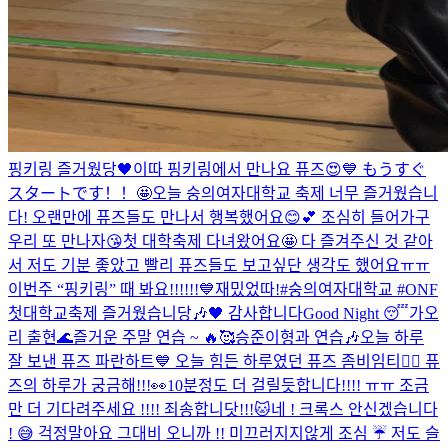
핑키링 즐거웠당🖤
이따 핑키링에서 만나요 퓨즈😍💙 もうすぐ
スタートです！！🤩
오늘 숭의여자대학교 축제 너무 즐거웠습니
다! 오랜만에 퓨즈들도 만나서 행복했어요😊💕 조심히 들어가구
우리 또 만나자😘
첫 대학축제 다녀왔어요🤩 다 즐겨주신 것 같아
서 저도 기분 좋았고 빨리 퓨즈들도 보고싶단 생각도 했어요ㅠㅠ
이번주 “핑키링” 때 봐요!!!!!!💙
재밌었따!
#숭의여자대학교 #ONF
첫대학교축제 즐거웠습니당🎶🖤 감사합니다
Good Night 😴
가오
리 출현🌊
즐거운 주말 연습 ~ 🔥🥰
승준이형과 연습🎶
오늘 하루
잘 보낸 퓨즈 파란하트💙 오늘 힘든 하루였던 퓨즈 좀비임티🧟‍♂️ 퓨
즈의 하루가 궁금해!!!👀
10분정도 더 걸릴듯합니다!!!! ㅠㅠ 조금
만 더 기다려주세요 !!!! 죄송합니닷!!!🐱
네 ! 크록스 안신겠습니다
! 😅 걱정말아요 그대
비 오니까 !! 미끄러지지않게 조심 ☔️ 저도 슬