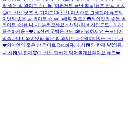
의 좋은 밤 와이트 ⭐️ radio (아쉽게도 끝난 활동)
퓨즈 안뇽 ㅎㅎ
😊
Ch.션션 굿즈 핏 가이드
Ch.션션 이번주도 고생했어 퓨즈
와
이엇의 좋은 밤 와이트 ☆ radio
해피 할로윈🎃
와이엇의 좋은 밤
와이트 ☆
[퓨.나.시] 놀러오세요><! (억x억 비하인드도...ㅎㅎ)
즐주하세용 ~❤️
Ch.션션 굿밤
온코노!!🎤
안녕하세요 🦈
드디어
먹습니다 !!
와이엇의 좋은 밤 와이트☆
주말이다아~~~!! J-US
❤️
와이엇의 좋은 밤 와이트 Radio
[퓨.나.시]🐈와 함께 🤡🥰
[퓨.
나.시]🐈와 함께🤡
Ch.션션 햄버거 먹어볼게요
잘자요 퓨즈❤️