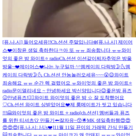
[퓨.나.시] 들어오세유!!
Ch.션션 주말입니다❄️
[퓨.나.시] 제이어
스❤️
이창윤 생일 축하한다ㅋ
아 또 ㅠㅠ 죄송합니다 ㅠㅠ
와이
엇의 좋은 밤 와이트⭐️ radio
Ch.션션 이션같이찌자
추억은 방울
방울~❤️
제이어스❤️
나는 누구일까 ^^
엠케이의 다락방🌛🌜
엠
케이의 다락방🌛🌜
Ch.션션 안농
놀러오세유~~~😮😉
와이트
죄송해요 ㅠㅠ 순간 렉 걸렸어요 ㅠ
와이엇의 좋은 밤 와이트⭐️
radio
문이열리네요 ~ 안녕하세요 박신양입니다😉
좋은밤 퓨즈
🥴
안녕퓨즈!👍🏻
와이트 와이엇의 좋은 밤 ☆ 잘 도착했어요
♡
Ch.션션 와이트 상받았어요❤️
제 룸메이트가 씻고 있습니다
!!!
🤗
와이엇의 좋은 밤 와이트 ⭐️ radio
[ch.션션] 멤버들과 퓨즈
를 위한 티셔츠👕 만들기🦈
잘자유~😙🌟
MK 생일축하행😍😍
😍😍😍
[퓨.나.시: J-Us❤️]
11월 11일 뀬이의 가래떡 간식 만들기
🐱
죄송합니다 ㅠㅠㅠㅠㅠ 마이크가 왜 안돼지 ㅠㅠㅜ
와이엇