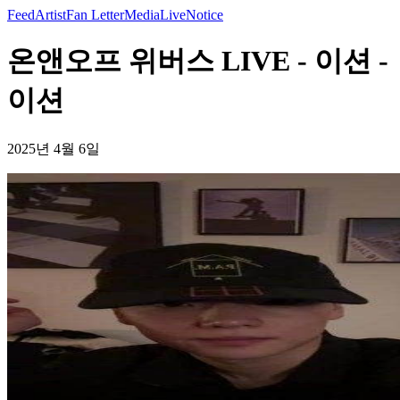
Feed
Artist
Fan Letter
Media
Live
Notice
온앤오프 위버스 LIVE - 이션 -
이션
2025년 4월 6일