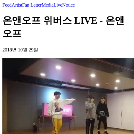
Feed
Artist
Fan Letter
Media
Live
Notice
온앤오프 위버스 LIVE - 온앤
오프
2018년 10월 29일