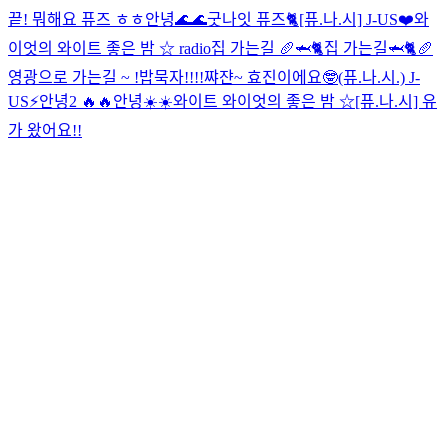
끝! 뭐해요 퓨즈 ㅎㅎ
안녕🌊🌊
굿나잇 퓨즈🐈
[퓨.나.시] J-US❤️
와
이엇의 와이트 좋은 밤 ☆ radio
집 가는길 🥖🦈🐈
집 가는길🦈🐈🥖
영광으로 가는길 ~ !
밥묵자!!!!
쨔쟌~ 효진이에요🤓
(퓨.나.시.) J-
US⚡️
안녕2 🔥🔥
안녕☀️☀️
와이트 와이엇의 좋은 밤 ☆
[퓨.나.시] 유
가 왔어요!!