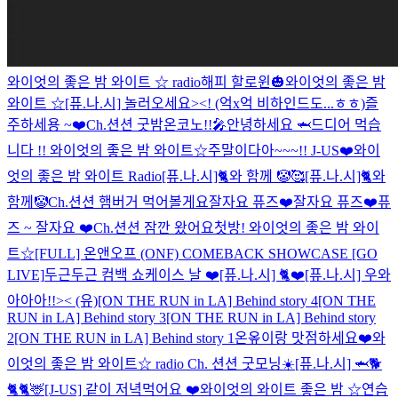
와이엇의 좋은 밤 와이트 ☆ radio
해피 할로윈🎃
와이엇의 좋은 밤
와이트 ☆
[퓨.나.시] 놀러오세요><! (억x억 비하인드도...ㅎㅎ)
즐
주하세용 ~❤️
Ch.션션 굿밤
온코노!!🎤
안녕하세요 🦈
드디어 먹습
니다 !!
와이엇의 좋은 밤 와이트☆
주말이다아~~~!! J-US❤️
와이
엇의 좋은 밤 와이트 Radio
[퓨.나.시]🐈와 함께 🤡🥰
[퓨.나.시]🐈와
함께🤡
Ch.션션 햄버거 먹어볼게요
잘자요 퓨즈❤️
잘자요 퓨즈❤️
퓨
즈 ~ 잘자요 ❤️
Ch.션션 잠깐 왔어요
첫방! 와이엇의 좋은 밤 와이
트☆
[FULL] 온앤오프 (ONF) COMEBACK SHOWCASE [GO
LIVE]
두근두근 컴백 쇼케이스 날 ❤️
[퓨.나.시] 🐈❤️
[퓨.나.시] 우와
아아아!!>< (유)
[ON THE RUN in LA] Behind story 4
[ON THE
RUN in LA] Behind story 3
[ON THE RUN in LA] Behind story
2
[ON THE RUN in LA] Behind story 1
온옾이랑 맛점하세요❤️
와
이엇의 좋은 밤 와이트☆ radio
Ch. 션션 굿모닝☀️
[퓨.나.시] 🦈🐕
🐈
🐈🦌
[J-US] 같이 저녁먹어요 ❤️
와이엇의 와이트 좋은 밤 ☆
연습