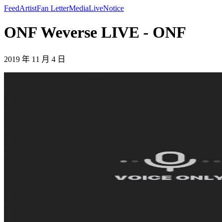
Feed
Artist
Fan Letter
Media
Live
Notice
ONF Weverse LIVE - ONF
2019 年 11 月 4 日