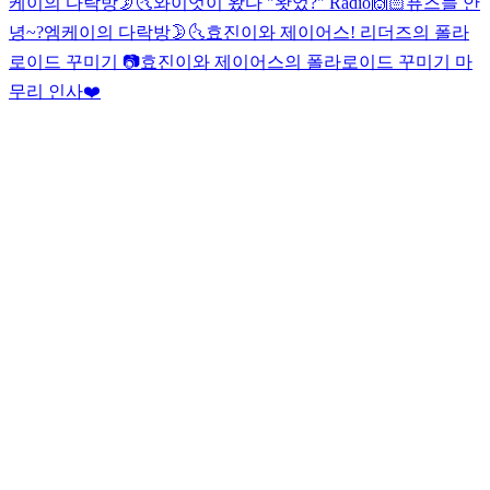
케이의 다락방🌛🌜
와이엇이 왔다 "왓었?" Radio
🙌🏻
퓨즈들 안
녕~?
엠케이의 다락방🌛🌜
효진이와 제이어스! 리더즈의 폴라
로이드 꾸미기 📷
효진이와 제이어스의 폴라로이드 꾸미기 마
무리 인사❤️