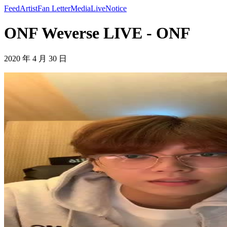
Feed
Artist
Fan Letter
Media
Live
Notice
ONF Weverse LIVE - ONF
2020 年 4 月 30 日