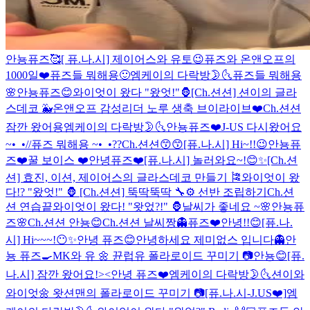
안뇽퓨즈🥰
[ 퓨.나.시] 제이어스와 유토😉
퓨즈와 온앤오프의
1000일❤️
퓨즈들 뭐해용🙂
엠케이의 다락방🌛🌜
퓨즈들 뭐해용
🌸
안뇽퓨즈😊
와이엇이 왔다 "왔엇!"🦍
[Ch.션션] 션이의 글라
스데코 🐳
온앤오프 감성리더 노루 생축 브이라이브❤️
Ch.션션
잠깐 왔어용
엠케이의 다락방🌛🌜
안뇽퓨즈❤️
J-US 다시왔어요
~•_•//
퓨즈 뭐해용 ~•_•??
Ch.션션😙😙
[퓨.나.시] Hi~!!😉
안뇽퓨
즈❤️
꿀 보이스 ❤️
안녕퓨즈❤️
[퓨.나.시] 놀러와요~!😊✨
[Ch.션
션] 효진, 이션, 제이어스의 글라스데코 만들기 🎏
와이엇이 왔
다!? "왔엇!" 🦍
[Ch.션션] 뚝딱뚝딱 🔧⚙ 선반 조립하기
Ch.션
션 연습끝
와이엇이 왔다! "왓었?!" 🦍
날씨가 좋네요 ~🌸
안뇽퓨
즈🌸
Ch.션션 안뇽😊
Ch.션션 날씨짱
👻퓨즈❤️
안녕!!😊
[퓨.나.
시] Hi~~~!😶✨
안녕 퓨즈😊
안녕하세요 제미없스 입니다👻
안
뇽 퓨즈🍳
MK와 유 🌼 뀬럽유 폴라로이드 꾸미기 📷
안뇽😊
[퓨.
나.시] 잠깐 왔어요!><
안녕 퓨즈❤️
엠케이의 다락방🌛🌜
션이와
와이엇🌼 왓션맨의 폴라로이드 꾸미기 📷
[퓨.나.시-J.US❤️]
엠