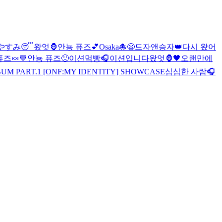
やすみ😴
왔엇🦍
안뇽 퓨즈💕
Osaka🐙
😬
드자앤승자👑
다시 왔어
퓨즈🍬
💙
안뇽 퓨즈🙂
이션먹빵
🎧
이션입니다
왔엇🦍🖤
오랜만에
M PART.1 [ONF:MY IDENTITY] SHOWCASE
심심한 사람🎧