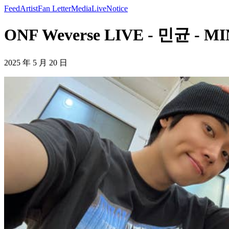
Feed
Artist
Fan Letter
Media
Live
Notice
ONF Weverse LIVE - 민균 - 
2025 年 5 月 20 日