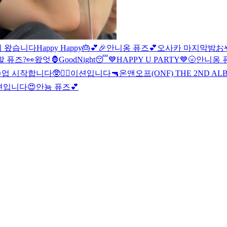
시 왔습니다
Happy Happy🎂💕🎉
안니옹 퓨즈💕
오사카 마지막밤
お
 퓨즈?👀
왔엇🦍
GoodNight😴
💙HAPPY U PARTY💙
🌝
안니옹 
 시작합니다🥸❤️‍🔥
이션입니다
🔫
온앤오프(ONF) THE 2ND ALBU
션입니다
😍
안뇽 퓨즈💕