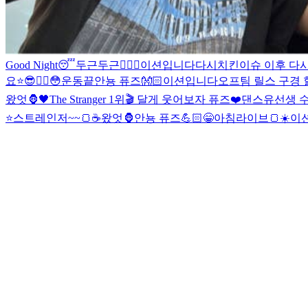
Good Night😴
두근두근❤️‍🔥
😬
이션입니다
다시
치킨이슈 이후 다
요⭐️
😎❤️‍🔥
😳
운동끝
안뇽 퓨즈👐🏻
이션입니다
오프팀 릴스 구경 할
왔엇🦍🖤
The Stranger 1위🎬 달게 웃어보자 퓨즈❤️
댄스유선생 수업
⭐️
스트레인저~~🍞☕️
왔엇🦍
안뇽 퓨즈💪🏻
😁
아침라이브🍞☀️
이