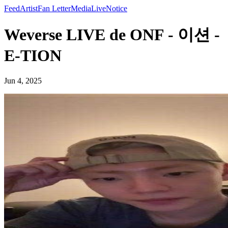
Feed
Artist
Fan Letter
Media
Live
Notice
Weverse LIVE de ONF - 이션 -
E-TION
Jun 4, 2025