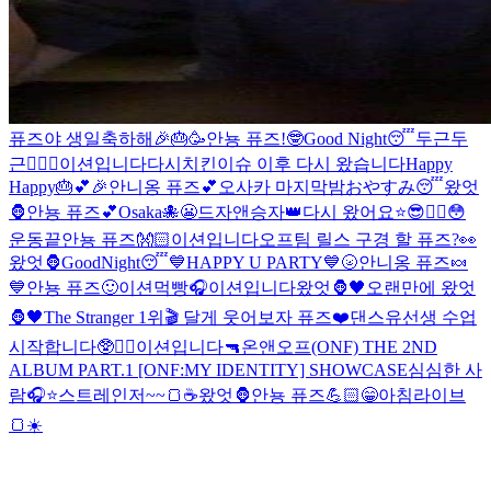
퓨즈야 생일축하해🎉🎂🥳
안뇽 퓨즈!
🤓
Good Night😴
두근두
근❤️‍🔥
😬
이션입니다
다시
치킨이슈 이후 다시 왔습니다
Happy
Happy🎂💕🎉
안니옹 퓨즈💕
오사카 마지막밤
おやすみ😴
왔엇
🦍
안뇽 퓨즈💕
Osaka🐙
😬
드자앤승자👑
다시 왔어요⭐️
😎❤️‍🔥
😳
운동끝
안뇽 퓨즈👐🏻
이션입니다
오프팀 릴스 구경 할 퓨즈?👀
왔엇🦍
GoodNight😴
💙HAPPY U PARTY💙
🌝
안니옹 퓨즈🍬
💙
안뇽 퓨즈🙂
이션먹빵
🎧
이션입니다
왔엇🦍🖤
오랜만에 왔엇
🦍🖤
The Stranger 1위🎬 달게 웃어보자 퓨즈❤️
댄스유선생 수업
시작합니다🥸❤️‍🔥
이션입니다
🔫
온앤오프(ONF) THE 2ND
ALBUM PART.1 [ONF:MY IDENTITY] SHOWCASE
심심한 사
람🎧⭐️
스트레인저~~🍞☕️
왔엇🦍
안뇽 퓨즈💪🏻
😁
아침라이브
🍞☀️