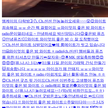
엠케이의 다락방🌛🌜
Ch.션션 안농
놀러오세유~~~😮😉
와이트
죄송해요 ㅠㅠ 순간 렉 걸렸어요 ㅠ
와이엇의 좋은 밤 와이트⭐️
radio
문이열리네요 ~ 안녕하세요 박신양입니다😉
좋은밤 퓨즈
🥴
안녕퓨즈!👍🏻
와이트 와이엇의 좋은 밤 ☆ 잘 도착했어요
♡
Ch.션션 와이트 상받았어요❤️
제 룸메이트가 씻고 있습니다
!!!
🤗
와이엇의 좋은 밤 와이트 ⭐️ radio
[ch.션션] 멤버들과 퓨즈
를 위한 티셔츠👕 만들기🦈
잘자유~😙🌟
MK 생일축하행😍😍
😍😍😍
[퓨.나.시: J-Us❤️]
11월 11일 뀬이의 가래떡 간식 만들기
🐱
죄송합니다 ㅠㅠㅠㅠㅠ 마이크가 왜 안돼지 ㅠㅠㅜ
와이엇
의 좋은 밤 와이트 ⭐️ radio (아쉽게도 끝난 활동)
퓨즈 안뇽 ㅎㅎ
😊
Ch.션션 굿즈 핏 가이드
Ch.션션 이번주도 고생했어 퓨즈
와
이엇의 좋은 밤 와이트 ☆ radio
해피 할로윈🎃
와이엇의 좋은 밤
와이트 ☆
[퓨.나.시] 놀러오세요><! (억x억 비하인드도...ㅎㅎ)
즐주하세용 ~❤️
Ch.션션 굿밤
온코노!!🎤
안녕하세요 🦈
드디어
먹습니다 !!
와이엇의 좋은 밤 와이트☆
주말이다아~~~!! J-US
❤️
와이엇의 좋은 밤 와이트 Radio
[퓨.나.시]🐈와 함께 🤡🥰
[퓨.