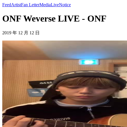
Feed
Artist
Fan Letter
Media
Live
Notice
ONF Weverse LIVE - ONF
2019 年 12 月 12 日