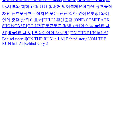
나.시]🐈와 함께🤡
Ch.션션 햄버거 먹어볼게요
잘자요 퓨즈❤️
잘
자요 퓨즈❤️
퓨즈 ~ 잘자요 ❤️
Ch.션션 잠깐 왔어요
첫방! 와이
엇의 좋은 밤 와이트☆
[FULL] 온앤오프 (ONF) COMEBACK
SHOWCASE [GO LIVE]
두근두근 컴백 쇼케이스 날 ❤️
[퓨.나.
시] 🐈❤️
[퓨.나.시] 우와아아아!!>< (유)
[ON THE RUN in LA]
Behind story 4
[ON THE RUN in LA] Behind story 3
[ON THE
RUN in LA] Behind story 2