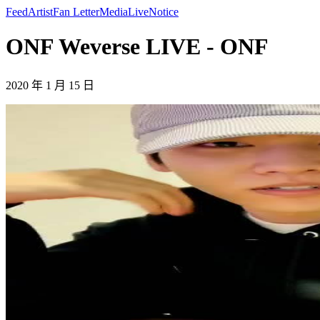
Feed
Artist
Fan Letter
Media
Live
Notice
ONF Weverse LIVE - ONF
2020 年 1 月 15 日