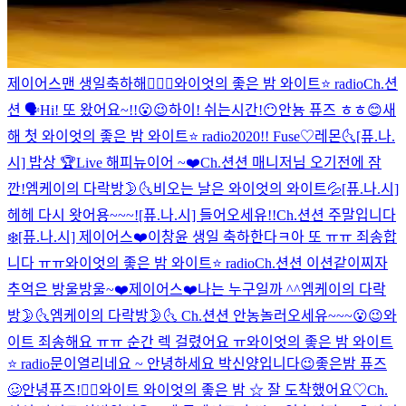
제이어스맨 생일축하해👨‍❤️‍👨
와이엇의 좋은 밤 와이트⭐️ radio
Ch.션
션 🗣
Hi! 또 왔어요~!!😮😉
하이! 쉬는시간!😶
안뇽 퓨즈 ㅎㅎ😊
새
해 첫 와이엇의 좋은 밤 와이트⭐️ radio
2020!! Fuse♡
레몬🌜
[퓨.나.
시] 밥상 🏆Live
해피뉴이어 ~❤️
Ch.션션 매니저님 오기전에 잠
깐!
엠케이의 다락방🌛🌜
비오는 날은 와이엇의 와이트💦
[퓨.나.시]
헤헤 다시 왓어용~~~!
[퓨.나.시] 들어오세유!!
Ch.션션 주말입니다
❄️
[퓨.나.시] 제이어스❤️
이창윤 생일 축하한다ㅋ
아 또 ㅠㅠ 죄송합
니다 ㅠㅠ
와이엇의 좋은 밤 와이트⭐️ radio
Ch.션션 이션같이찌자
추억은 방울방울~❤️
제이어스❤️
나는 누구일까 ^^
엠케이의 다락
방🌛🌜
엠케이의 다락방🌛🌜
Ch.션션 안농
놀러오세유~~~😮😉
와
이트 죄송해요 ㅠㅠ 순간 렉 걸렸어요 ㅠ
와이엇의 좋은 밤 와이트
⭐️ radio
문이열리네요 ~ 안녕하세요 박신양입니다😉
좋은밤 퓨즈
🥴
안녕퓨즈!👍🏻
와이트 와이엇의 좋은 밤 ☆ 잘 도착했어요♡
Ch.