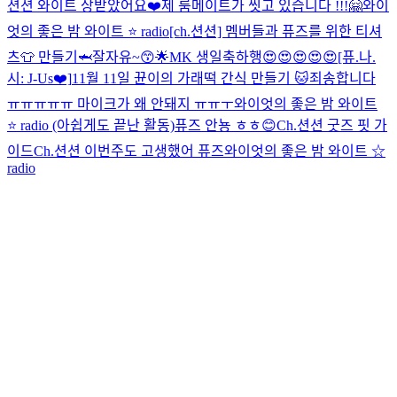
션션 와이트 상받았어요❤️
제 룸메이트가 씻고 있습니다 !!!
🤗
와이
엇의 좋은 밤 와이트 ⭐️ radio
[ch.션션] 멤버들과 퓨즈를 위한 티셔
츠👕 만들기🦈
잘자유~😙🌟
MK 생일축하행😍😍😍😍😍
[퓨.나.
시: J-Us❤️]
11월 11일 뀬이의 가래떡 간식 만들기 🐱
죄송합니다
ㅠㅠㅠㅠㅠ 마이크가 왜 안돼지 ㅠㅠㅜ
와이엇의 좋은 밤 와이트
⭐️ radio (아쉽게도 끝난 활동)
퓨즈 안뇽 ㅎㅎ😊
Ch.션션 굿즈 핏 가
이드
Ch.션션 이번주도 고생했어 퓨즈
와이엇의 좋은 밤 와이트 ☆
radio