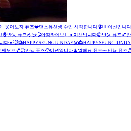
🎬 달게 웃어보자 퓨즈❤️
댄스유선생 수업 시작합니다🥸❤️‍🔥
이션입니
🦍
안뇽 퓨즈💪🏻
😁
아침라이브🍞☀️
이션입니다
😍
안뇽 퓨즈💕
안
니다☀️
😇
🎂HAPPYSEUNGJUNDAY🎂
🎂HAPPYSEUNGJUNDA
앤오프💕🥰
안뇽 퓨즈🙂
이션입니다🎄
뭐해요 퓨즈~~
안뇽 퓨즈