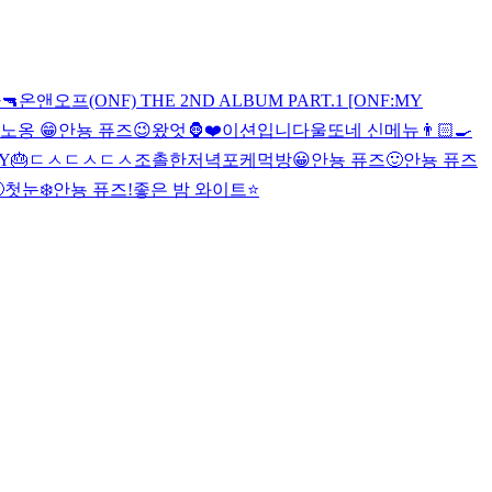
다
🔫
온앤오프(ONF) THE 2ND ALBUM PART.1 [ONF:MY
노옹 😁
안뇽 퓨즈😉
왔엇🦍
❤️
이션입니다
울또네 신메뉴👨🏻‍🍳
Y🎂
ㄷㅅㄷㅅ
ㄷㅅ
조촐한저녁
포케먹방
😀
안뇽 퓨즈🙂
안뇽 퓨즈

첫눈❄️
안뇽 퓨즈!
좋은 밤 와이트⭐️