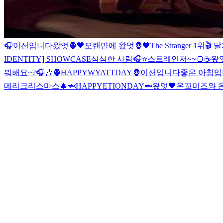
🎧
이션입니다
왔엇🦍🖤
오랜만에 왔엇🦍🖤
The Stranger 1위
IDENTITY] SHOWCASE
심심한 사람🎧⭐️
스트레인저~~🍞☕️
왔엇
뭐해요~?🎧🎶
🦍HAPPYWYATTDAY🦍
이션입니다
좋은 아침입
메리크리스마스🎄
🦈HAPPYETIONDAY🦈
왔엇🖤
온꼬미즈와 온