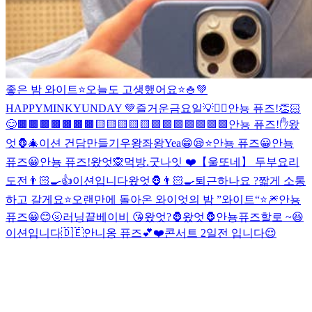
좋은 밤 와이트⭐️
오늘도 고생했어요⭐️
🍚
💚
HAPPYMINKYUNDAY 💚
즐거운금요일💡
✌🏻
안뇽 퓨즈!👏🏻
😊
🟫🟫🟫🟫🟫🟫🟫🟨🟨🟨
🟨🟨🟪🟪🟪🟪🟪🟪🟪
안뇽 퓨즈!
✋
왔
엇🦍
🎄
이션 건담만들기
우왕좌왕
Yea😁
😪⭐️
안뇽 퓨즈😀
안뇽
퓨즈😀
안뇽 퓨즈!
왔엇🙊
먹방.
굿나잇 ❤️
【울또네】 두부요리
도전👨🏻‍🍳
👍
이션입니다
왔엇🦍
👨🏻‍🍳
퇴근하나요 ?
짧게 소통
하고 갈게요⭐️
오랜만에 돌아온 와이엇의 밤 ”와이트“⭐️
🎆
안뇽
퓨즈😀
😊
🌝
러닝끝
베이비 😘
왔엇?🦍
왔엇🦍
안뇽퓨즈
할로 ~😆
이션입니다
🇩🇪
안니옹 퓨즈💕
❤️
콘서트 2일전 입니다😌