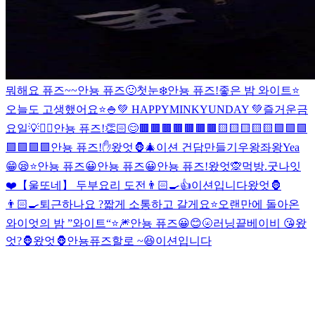
뭐해요 퓨즈~~
안뇽 퓨즈🙂
첫눈❄️
안뇽 퓨즈!
좋은 밤 와이트⭐️
오늘도 고생했어요⭐️
🍚
💚 HAPPYMINKYUNDAY 💚
즐거운금
요일💡
✌🏻
안뇽 퓨즈!👏🏻
😊
🟫🟫🟫🟫🟫🟫🟫🟨🟨🟨
🟨🟨🟪🟪🟪
🟪🟪🟪🟪
안뇽 퓨즈!
✋
왔엇🦍
🎄
이션 건담만들기
우왕좌왕
Yea
😁
😪⭐️
안뇽 퓨즈😀
안뇽 퓨즈😀
안뇽 퓨즈!
왔엇🙊
먹방.
굿나잇
❤️
【울또네】 두부요리 도전👨🏻‍🍳
👍
이션입니다
왔엇🦍
👨🏻‍🍳
퇴근하나요 ?
짧게 소통하고 갈게요⭐️
오랜만에 돌아온
와이엇의 밤 ”와이트“⭐️
🎆
안뇽 퓨즈😀
😊
🌝
러닝끝
베이비 😘
왔
엇?🦍
왔엇🦍
안뇽퓨즈
할로 ~😆
이션입니다