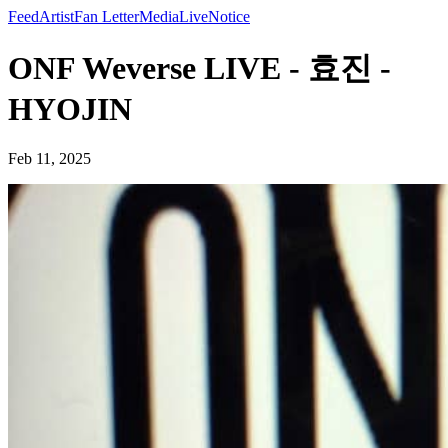
Feed
Artist
Fan Letter
Media
Live
Notice
ONF Weverse LIVE - 효진 -
HYOJIN
Feb 11, 2025