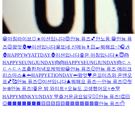
😁
아침라이브🍞☀️
이션입니다
😍
안뇽 퓨즈💕
안노옹 😁
안뇽 퓨
즈😉
왔엇🦍
❤️
이션입니다
울또네 신메뉴👨🏻‍🍳
뭐해요~?🎧🎶
🦍HAPPYWYATTDAY🦍
이션입니다
좋은 아침입니다☀️
😇
🎂
HAPPYSEUNGJUNDAY🎂
🎂HAPPYSEUNGJUNDAY🎂
ㄷㅅ
ㄷㅅ
ㄷㅅ
조촐한저녁
포케먹방
😀
안뇽 퓨즈🙂
안뇽 퓨즈 메리크
리스마스🎄
🦈HAPPYETIONDAY🦈
왔엇🖤
온꼬미즈와 온앤오
프💕🥰
안뇽 퓨즈🙂
이션입니다🎄
뭐해요 퓨즈~~
안뇽 퓨즈🙂
첫
눈❄️
안뇽 퓨즈!
좋은 밤 와이트⭐️
오늘도 고생했어요⭐️
🍚
💚
HAPPYMINKYUNDAY 💚
즐거운금요일💡
✌🏻
안뇽 퓨즈!👏🏻
😊
🟫🟫🟫🟫🟫🟫🟫🟨🟨🟨
🟨🟨🟪🟪🟪🟪🟪🟪🟪
안뇽 퓨즈!
✋