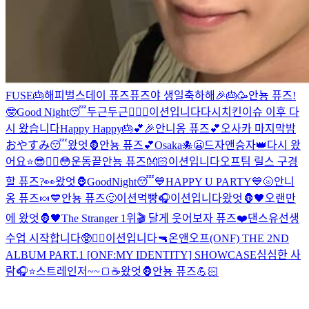
FUSE🎂
해피벌스데이 퓨즈
퓨즈야 생일축하해🎉🎂🥳
안뇽 퓨즈!
🤓
Good Night😴
두근두근❤️‍🔥
😬
이션입니다
다시
치킨이슈 이후 다
시 왔습니다
Happy Happy🎂💕🎉
안니옹 퓨즈💕
오사카 마지막밤
おやすみ😴
왔엇🦍
안뇽 퓨즈💕
Osaka🐙
😬
드자앤승자👑
다시 왔
어요⭐️
😎❤️‍🔥
😳
운동끝
안뇽 퓨즈👐🏻
이션입니다
오프팀 릴스 구경
할 퓨즈?👀
왔엇🦍
GoodNight😴
💙HAPPY U PARTY💙
🌝
안니
옹 퓨즈🍬
💙
안뇽 퓨즈🙂
이션먹빵
🎧
이션입니다
왔엇🦍🖤
오랜만
에 왔엇🦍🖤
The Stranger 1위🎬 달게 웃어보자 퓨즈❤️
댄스유선생
수업 시작합니다🥸❤️‍🔥
이션입니다
🔫
온앤오프(ONF) THE 2ND
ALBUM PART.1 [ONF:MY IDENTITY] SHOWCASE
심심한 사
람🎧⭐️
스트레인저~~🍞☕️
왔엇🦍
안뇽 퓨즈💪🏻