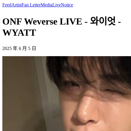
Feed
Artist
Fan Letter
Media
Live
Notice
ONF Weverse LIVE - 와이엇 -
WYATT
2025 年 6 月 5 日