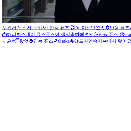
누워서 누워서 누워서~
안뇽 퓨즈🙂
I’m 이션맨
왔엇🦍
안뇽 퓨즈
🎂
해피벌스데이 퓨즈
퓨즈야 생일축하해🎉🎂🥳
안뇽 퓨즈!
🤓
Go
すみ😴
왔엇🦍
안뇽 퓨즈💕
Osaka🐙
😬
드자앤승자👑
다시 왔어요