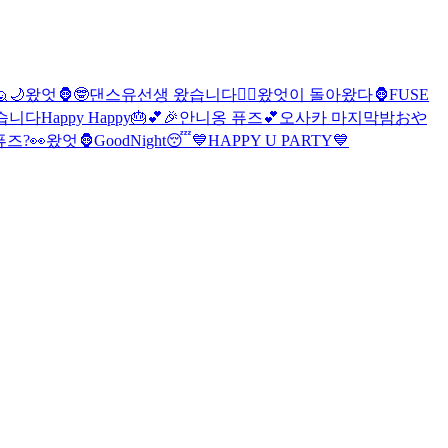

🌙
왔엇🦍
🤓
댄스유선생 왔습니다❤️‍🔥
왔엇이 돌아왔다🦍
FUSE
왔습니다
Happy Happy🎂💕🎉
안니옹 퓨즈💕
오사카 마지막밤
おや
즈?👀
왔엇🦍
GoodNight😴
💙HAPPY U PARTY💙