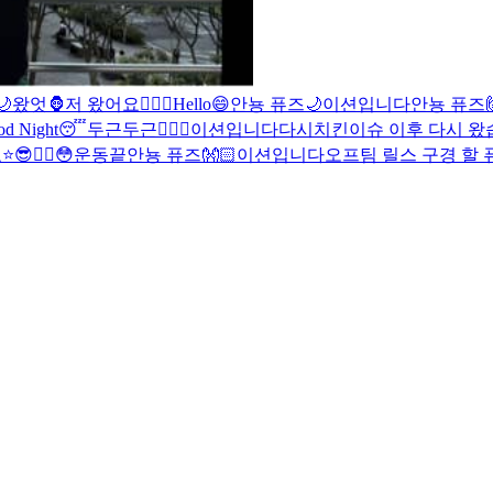

왔엇🦍
저 왔어요✌🏻
😬
Hello😄
안뇽 퓨즈🌙
이션입니다
안뇽 퓨즈
od Night😴
두근두근❤️‍🔥
😬
이션입니다
다시
치킨이슈 이후 다시 
⭐️
😎❤️‍🔥
😳
운동끝
안뇽 퓨즈👐🏻
이션입니다
오프팀 릴스 구경 할 퓨