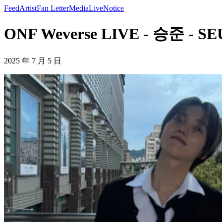
Feed
Artist
Fan Letter
Media
Live
Notice
ONF Weverse LIVE - 승준 - S
2025 年 7 月 5 日