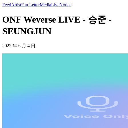
Feed
Artist
Fan Letter
Media
Live
Notice
ONF Weverse LIVE - 승준 -
SEUNGJUN
2025 年 6 月 4 日