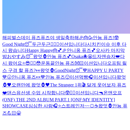
해피벌스데이 퓨즈
퓨즈야 생일축하해🎉🎂🥳
안뇽 퓨즈!
🤓
Good Night😴
두근두근❤️‍🔥
😬
이션입니다
다시
치킨이슈 이후 다
시 왔습니다
Happy Happy🎂💕🎉
안니옹 퓨즈💕
오사카 마지막
밤
おやすみ😴
왔엇🦍
안뇽 퓨즈💕
Osaka🐙
😬
드자앤승자👑
다
시 왔어요⭐️
😎❤️‍🔥
😳
운동끝
안뇽 퓨즈👐🏻
이션입니다
오프팀 릴
스 구경 할 퓨즈?👀
왔엇🦍
GoodNight😴
💙HAPPY U PARTY
💙
🌝
안니옹 퓨즈🍬
💙
안뇽 퓨즈🙂
이션먹빵
🎧
이션입니다
왔엇
🦍🖤
오랜만에 왔엇🦍🖤
The Stranger 1위🎬 달게 웃어보자 퓨즈
❤️
댄스유선생 수업 시작합니다🥸❤️‍🔥
이션입니다
🔫
온앤오프
(ONF) THE 2ND ALBUM PART.1 [ONF:MY IDENTITY]
SHOWCASE
심심한 사람🎧⭐️
스트레인저~~🍞☕️
왔엇🦍
안뇽 퓨
즈💪🏻
😁