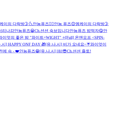
케이의 다락방🌛🌜
안뇽퓨즈👍🏻
안뇽 퓨즈😊
엠케이의 다락방🌛
터리나감
안뇽퓨즈😀
Ch.션션 숙브입니다
안뇽퓨즈 밥먹자😋
안
와이엇의 좋은 밤 "와이트=WIGHT" ⭐️
[Full] 온앤오프 <SPIN-
.시] HAPPY ONF DAY 🎁
[유.나.시] 비가 오네요~☔️
와이엇이
에 슥 - ❤️
안뇽퓨즈😁
[유.나.시] Hi!😎
Ch.션션 즐토!