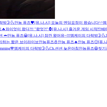
방🌛🌜
안뇽 퓨즈🖤
[유.나.시] 오늘의 엔딩요정이 왔습니다^^
엠
🔥
와이엇이 왔다?!! "왔엇?!"🦍
[유.나.시] 즐거운 게임 시작🃏!
배
션 🦈
안뇽 퓨즈😀
[유.나.시] 잠깐 왔어유~!!!
엠케이의 다락방🌛🌜
머리하는 짧은 브이라이브
안뇽퓨즈🍜
안뇽 퓨즈🔥
안뇽 퓨즈🙂
[퓨.나
mming💙
엠케이의 다락방🌛🌜
Ch.션션 늦은아침
안뇽퓨즈😆
씻기전