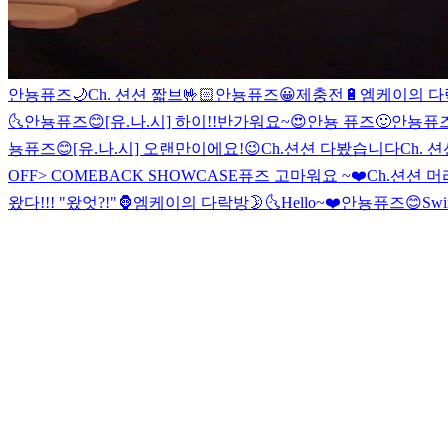
안뇽퓨즈🌙
Ch. 션션 짧브🤟🏻
안뇽퓨즈😀
제충전🔋
엠케이의 다락
🌜
안뇽퓨즈😊
[유.나.시] 하이!!
반가워요~😍
안뇽 퓨즈🙂
안뇽퓨즈
뇽퓨즈😊
[유.나.시] 오랜만이에요!😉
Ch.션션 다봤습니다
Ch. 션
OFF> COMEBACK SHOWCASE
퓨즈 고마워요 ~❤️
Ch.션션 
왔다!!! "왔엇?!"🦍
엠케이의 다락방🌛🌜
Hello~❤️
안뇽퓨즈😊
Swi