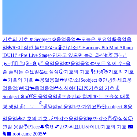
기호의 기호 🙋
Seobject ⚙️
웅얼웅얼☁️
오늘은 토요일😀
웅얼웅
얼🐙
하이!
잠깐 놀으자💫⭐️🤪
반갑소
P1Harmony 8th Mini Album
'DUH!' <Pre-Live Stage>
안자고 있으면 놀러 와^^
hi👋🏻
(っ'-
')╮=͟͞ ◓⃙⁣˙˚𓆩︎(𐐃 ᵕ 𐐃 )𓆪˚˙
웅얼웅얼🐟
웅얼웅얼🐟
모든 일이 수~울
술 풀리는 수요일👏🏻
심심😗
기호의 기호 🎙️
안녕👋
기호의 기호
☁️
기호의 기호 ☁️
웅얼웅얼🐸
반갑소!
Seobject ⚙️
안녕하세요
웅
얼웅얼:)
반갑🐂
웅얼웅얼🐸
심심하다리😗
기호의 기호 ✌️
Seobject ⚙️
hi👋🏻
웅얼웅얼✌️
프슌민과 함께 하는 프슌성 대통
령 생일 ✌( ˙-˙ ིྀ)✌🪐
설날 웅얼✨
반가워요👋🏻
seobject ⚙️
웅
얼웅얼🐙
기호의 기호 🥖
반갑소
웅얼웅얼📖
반갑소🖐️
😗
심심🥱
연말 웅얼🎅
P1ece🔔🎅🤘💕
반가워요👍🏻
하이✌🏻
기호의 기호 🌃
🐈‍⬛ root came 2005❤