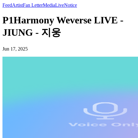
Feed
Artist
Fan Letter
Media
Live
Notice
P1Harmony Weverse LIVE -
JIUNG - 지웅
Jun 17, 2025