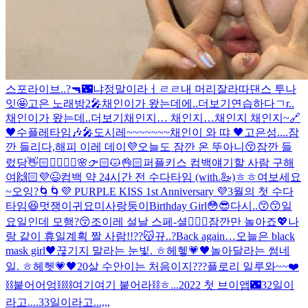
스포라이브..?🔫
🌃
냐
정말이라ㅓㄹㄹ
내 머리잘라따
댄스 투나
잇🤩
고은 노래방2🎤
채인이가 왔는데에..더보기
연습하다ㄱr..
채인이가 왔는데..더보기
채인지… 채인지…
채인지 채인지~🔗
🖤
수플레타임🎶🎤
도시레~~~~~~~
채인이 와 땨 🖤
고은성....잠
깐 들리다,
해피 이레 데이💜
오늘도 잠깐 온 뚜아니😚
잠깐 들
렀당👋🏻
❤️‍🔥❤️‍🔥
🌸👉🏻😾👌🏻
퍼플키스 컴백얘기할 사람 구해
여🙌🏻💜😉
컴백 약 24시간 전 수다타임 (with.🦢)
ㅎㅎ
여보세요
~
오잉?🌀🌀
💜 PURPLE KISS 1st Anniversary 💜
3월의 첫 수다
타임😆
멋쟁이귀요미사랑둥이Birthday Girl
😳😎
다시..😙
😙
일
요일인데 모행?😚
조이레 설날 스페-셜
🙇🏻‍♀️
잠깐만 놀아죠💖
나
랑 같이 휴일계획 짤 사람!!??
😽
뀨..?
Back again…
오늘은 black
mask girl🖤
끊기지 말라는 눈빛. ㅎ헤헿💗🖤
놀아달라는 썸네
일. ㅎ헤헷💗🖤
20살 수안이는 처음이지???
플로리 일루와~~❤️
⛓붙어어엉⛓
⛓여기여기 붙어라⛓
ㅎ...
2022 첫 브이앱🌃
32일이
라고....33일이라고...,,,