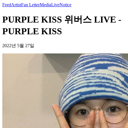
Feed
Artist
Fan Letter
Media
Live
Notice
PURPLE KISS 위버스 LIVE -
PURPLE KISS
2022년 5월 27일