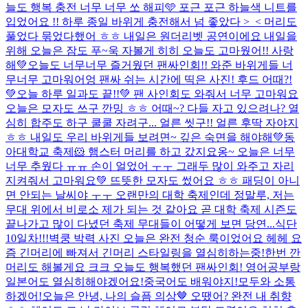
늘도 행복 충전 너무 너무 쏘 해피🩵 포근 포근 하늘색 니트를
입었어요 !! 하루 종일 바위게 충전해서 넘 좋았다 >_< 머리도
풀었다 묶었다했어 ㅎㅎ 내일은 원더리벳 공연이에요 내일을
위해 오늘은 잠도 푸~욱 자볼게 히히 오늘도 고마웠어!! 사랑
해💚
오늘도 너무너무 즐거웠던 팬싸인회!! 와준 바위게들 너
무너무 고마워어엉 팬싸 쉬는 시간에 띡은 사진! 후드 어때?!
💚오늘 하루 일과도 끝!!💚 팬 사인회도 와줘서 너무 고마워요
오늘은 모자도 쓰구 깐밍 ㅎㅎ 어때~? 다들 자고 있으려나? 열
심히 합주도 하구 쿨쿨 자려구... 얼른 씻구!! 얼른 후딱 자야지
ㅎㅎ 내일도 우리 바위게들 보려면~ 깊은 숙면을 해야해💚
동
아대학교 축제🐹 햄스터 머리를 하고 갔지요옹~ 오늘은 너무
너무 추웠다 ㅠㅠ 손이 얼었어 ㅜㅜ 그래두 많이 와주고 자리
지켜줘서 고마워요💚 뜨뜻한 모자도 썼어요 ㅎㅎ 패딩이 아니
면 안되는 날씨야 ㅜㅜ 오랜만의 대학 축제인데 정말루, 저는
무대 위에서 비로소 제가 되는 것 같아요 곧 대학 축제 시즌도
끝나가고 많이 다녔던 축제 무대들이 어떻게 보면 당연...
식단
10일차!!!
벽쿵 박력 사진 오늘은 완전 청순 룩이었어요 헤헤 요
즘 긴머리에 빠져서 긴머리 스타일링을 열심히하는중!한번 깐
머리도 해볼게요 크크 오늘도 행복했던 팬싸인회! 영어공부랑
일본어도 열심히해야겠어요!중국어도 배워야지!모두와 소통
하겠어!
오늘은 안녕, 나의 슬픔 의상🤎 오땠어? 완전 내 취향