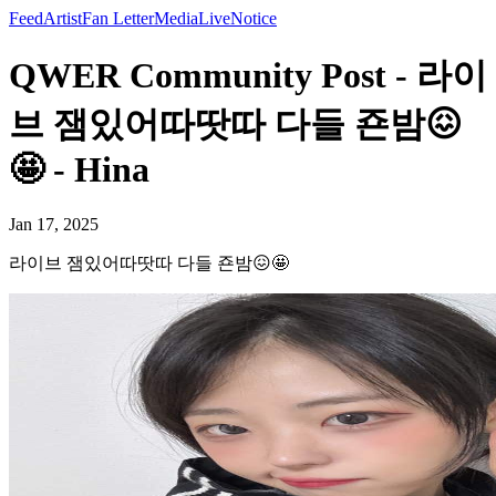
Feed
Artist
Fan Letter
Media
Live
Notice
QWER Community Post - 라이
브 잼있어따땃따 다들 죤밤😖
🤩 - Hina
Jan 17, 2025
라이브 잼있어따땃따 다들 죤밤😖🤩