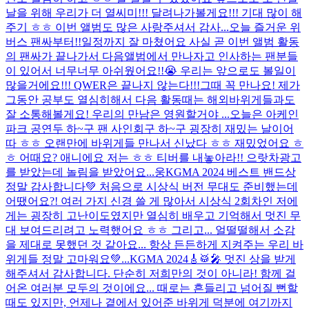
날을 위해 우리가 더 열씨미!!! 달려나가볼게요!!! 기대 많이 해
주기 ㅎㅎ 이번 앨범도 많은 사랑주셔서 감사...
오늘 즐거운 위
버스 팬싸부터!!일정까지 잘 마쳤어요 사실 곧 이번 앨범 활동
의 팬싸가 끝나가서 다음앨범에서 만나자고 인사하는 팬분들
이 있어서 너무너무 아쉬웠어요!!😭 우리는 앞으로도 볼일이
많을거에요!!! QWER은 끝나지 않는다!!!그때 꼭 만나요! 제가
그동안 공부도 열심히해서 다음 활동때는 해외바위게들과도
잘 소통해볼게요! 우리의 만남은 영원할거야 ...
오늘은 아케인
파크 공연두 하~구 팬 사인회구 하~구 굉장히 재밌는 날이어
따 ㅎㅎ 오랜만에 바위게들 만나서 신났다 ㅎㅎ 재밌었어요 ㅎ
ㅎ 어때요? 애니에요 저는 ㅎㅎ 티버를 내놓아라!! 으랏차
광고
를 받았는데 놀림을 받았어요...
웅
KGMA 2024 베스트 밴드상
정말 감사합니다💚 처음으로 시상식 버전 무대도 준비했는데
어땠어요?! 여러 가지 신경 쓸 게 많아서 시상식 2회차인 저에
게는 굉장히 고난이도였지만 열심히 배우고 기억해서 멋진 무
대 보여드리려고 노력했어요 ㅎㅎ 그리고... 얼떨떨해서 소감
을 제대로 못했던 것 같아요... 항상 든든하게 지켜주는 우리 바
위게들 정말 고마워요💚...
KGMA 2024🎸🥁🎤 멋진 상을 받게
해주셔서 감사합니다. 단순히 저희만의 것이 아니라! 함께 걸
어온 여러분 모두의 것이에요... 때로는 흔들리고 넘어질 뻔할
때도 있지만, 언제나 곁에서 있어준 바위게 덕분에 여기까지