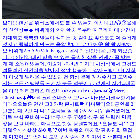
브이!!! 팬콘을 위버스에서도 볼 수 있는거 아시나요?😄😍
올해
의 신인상❤️🔥 바위게와 함께한 처음부터 지금까지 매 순간이
기대되고 행복한 일들이 생기는 것 같아요 앞으로도 더 즐겁게
멋지고 행복하게 만드는 음악 할테니 기대해😝 왕 왕 사랑해
요 바위게
AAA2024 in bangkok 올해의 신인상을 받게 되었습
니다! 신인일 때만 받을 수 있는 특별한 상을 언젠가 꼭 받는
게 제 소원이었는데, 이렇게 2024년 마지막 시상식에서 그것도
정통적인 신인상을 받아서 정말 행복하고 감사드립니다! 저희
가 이렇게 달려올 수 있었던 건 항상 곁에 계셔주시고 도와주
시는 모든 스탭분들 관계자 분들 덕분이고, 곁에서 지켜...
태국
은 아직 메리크리스 마스!! แฟนๆชาวไทย สุดยอด!🥰
Merry
Christmas🎄🎁
메리크리스마스 이브!
마마 마카오마젠타
한겨울
이다요
오늘은 인천 고3 와락 콘서트💚 다녀왔어요!! 공연을 2
번했는데, 2번 다 너무 호응을 잘 해주셔서 너무 즐거웠어요💚
다들 수험 준비하느라 너무 너무 고생하셨구 꼭 노력한 만큼
빛을 보길 바라는 마음으로 항상 응원할게요!! 오늘도 너무 고
마워요>_< 항상 화이팅💚
이번 활동의 마지막 팬싸인회 즐겁
게 마쳤어요!! 언제나 고맙구 사랑해 가까이서 마주볼때 바라