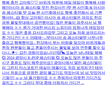
행복 충전 고마워🤍🤍 바위게 덕분에 매일 매일이 행복해 사랑
해!!
아시아 송 페스티벌 멋진 한강사진 !
🩵 팬 사인회 & 아시아
송 페스티벌 🩵 오늘 팬 사인회에서도 행복 충전해서 넘 기뿐
햄서터...🐹 항상 고마워!! 아시아 송 페스티벌은 여의도 한강
공원 물빛무대에서 공연했어요! 많은 분들이 와주셔서 넘 행
복해따 ㅎㅎ 뭔가 거대한 버스킹 느낌이라 엄청나게 재밌었어
요 ㅎㅎ 많은 호응 감사드려요🩵 그리고 오늘 처음 보여드리는
흰 가디건!! ㅎㅎ 어때애~...
🩵아시아 송 페스티벌🩵 너무너무
즐겁고 행복했어요.. 한강에서 부는 바람을 맞으며 바위게들과
현장 팬분들이 들고 흔들어주시는 불빛을 보며 연주를 할수 있
다니..🌟✨ 값진 경험이었습니다!!🐱🦕 오늘은 냥니테일 헤헤
💞 2024 광양시 K-POP 페스티벌 💞 오늘도 많은 분들이 와 주
시구 호응도 많이 해주셨어요!! 광양시에서 열린 페스티벌이
라 그런지 마스코트인 매실이 매돌이도 직접 보게되구!! 태어
나서 처음으로 유명한 광양 불고기도 먹었는데 넘 넘 맛있어서
기절!!!! ㅠㅠ 넘 즐거웠어요 ㅎㅎ 추워져서 따뜻한 가디건도
걸치고 ㅎㅎ 그러다 무대 중에 더워져서 가디건 ...