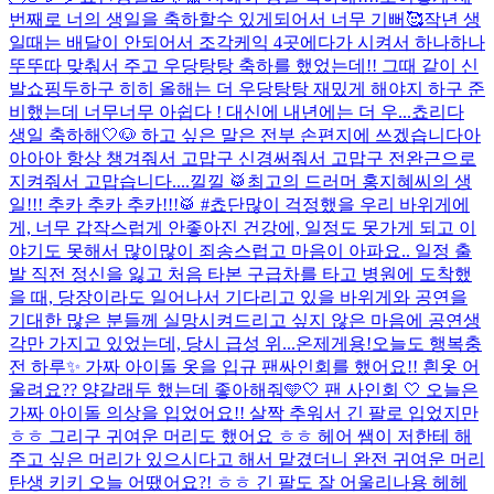
번째로 너의 생일을 축하할수 있게되어서 너무 기뻐🥰작년 생
일때는 배달이 안되어서 조각케익 4곳에다가 시켜서 하나하나
뚜뚜따 맞춰서 주고 우당탕탕 축하를 했었는데!! 그때 같이 신
발쇼핑두하구 히히 올해는 더 우당탕탕 재밌게 해야지 하구 준
비했는데 너무너무 아쉽다 ! 대신에 내년에는 더 우...
쵸리다
생일 축하해🤍🐶 하고 싶은 말은 전부 손편지에 쓰겠습니다아
아아아 항상 챙겨줘서 고맙구 신경써줘서 고맙구 전완근으로
지켜줘서 고맙습니다....낄낄 🥁최고의 드러머 홍지혜씨의 생
일!!! 추카 추카 추카!!!🥁 #쵸단
많이 걱정했을 우리 바위게에
게, 너무 갑작스럽게 안좋아진 건강에, 일정도 못가게 되고 이
야기도 못해서 많이많이 죄송스럽고 마음이 아파요.. 일정 출
발 직전 정신을 잃고 처음 타본 구급차를 타고 병원에 도착했
을 때, 당장이라도 일어나서 기다리고 있을 바위게와 공연을
기대한 많은 분들께 실망시켜드리고 싶지 않은 마음에 공연생
각만 가지고 있었는데, 당시 급성 위...
온제게용!
오늘도 행복충
전 하루✨ 가짜 아이돌 옷을 입규 팬싸인회를 했어요!! 흰옷 어
울려요?? 양갈래두 했는데 좋아해줘🩵
🤍 팬 사인회 🤍 오늘은
가짜 아이돌 의상을 입었어요!! 살짝 추워서 긴 팔로 입었지만
ㅎㅎ 그리구 귀여운 머리도 했어요 ㅎㅎ 헤어 쌤이 저한테 해
주고 싶은 머리가 있으시다고 해서 맡겼더니 완전 귀여운 머리
탄생 키키 오늘 어땠어요?! ㅎㅎ 긴 팔도 잘 어울리나용 헤헤