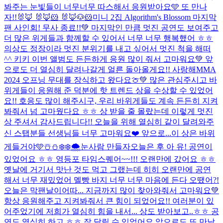
봐주는 눈빛들이 너무너무 따스해서 응원받아요🩵 또 만나
자!!
🐰🦊 🐰🦊🐹 🐰🦊🐶🐹
미니 2집 Algorithm's Blossom 마지막
팬 사인회! 무사 종료!!💚 마지막인 만큼 멋진 공연도 보여주고
더 많은 위게들과 함께할 수 있어서 너무 너무 행복했어 ㅎㅎ
의상도 정장이라 멋진 분위기를 내고 싶어서 멋진 척을 해떠
^^ 키키 이번 앨범도 든든하게 응원 많이 줘서 고마워요💚 앞
으로도 더 열심히 달려나갈게 얼른 돌아올게요!! 사랑해
MMA
2024 오프닝 무대를 장식하고 왔다요🍈💚 많은 관심주시고 바
위게들이 응원해 준 덕분에 핫 트렌드 상을 수상할 수 있었어
요!! 호응도 많이 해주시구, 우리 바위게들도 계속 든든히 지켜
봐줘서 넘 고마웠다요 ㅎㅎ 상 받을 줄 몰랐는데 이렇게 멋진
상 주셔서 감사드립니다!! 오늘을 위해 열심히 같이 달려와주
신 스탭분들 선생님들 너무 고마워요❤️ 앞으로...
이 상은 바위
게들거야🩵
☃️⛄️❄️❄️🌨️눈사람 만들자
오늘은 후 아 유! 공연이
있었어요 ㅎㅎ 영등포 타임스퀘어~~!!! 오랜만에 갔어요 ㅎㅎ
옛날에 거기서 맛난 것도 먹고 그랬는데 히히 오랜만에 공연
해서 너무 재밌었어 멜빵 바지 너무 너무 마음에 든다 오땠어?!
오늘은 막팬날이어따... 지금까지 많이 찾아와줘서 고마워요💚
항상 응원해주고 지켜봐줘서 큰 힘이 되었어요!! 여러분이 있
어주었기에 저희가 열심히 힘을 내서... 상도 받아보고..ㅎㅎ 공
연도 열심히 하고 ㅎㅎ 잘 달릴 수 있었어요 앞으로도 또 만날