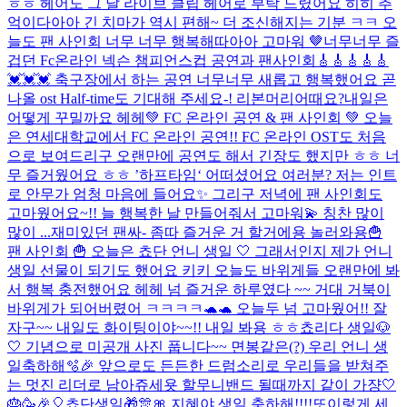
ㅎㅎ 헤어도 그 날 라이브 클립 헤어로 부탁 드렸어요 히히 추
억이다아아 긴 치마가 역시 편해~ 더 조신해지는 기분 ㅋㅋ 오
늘도 팬 사인회 너무 너무 행복해따아아 고마워 🤎
너무너무 즐
겁던 Fc온라인 넥슨 챔피언스컵 공연과 팬사인회🎸🎸🎸🎸🎸
💓💓💓 축구장에서 하는 공연 너무너무 새롭고 행복했어요 곧
나올 ost Half-time도 기대해 주세요-! 리본머리어때요?내일은
어떻게 꾸밀까요 헤헤
💚 FC 온라인 공연 & 팬 사인회 💚 오늘
은 연세대학교에서 FC 온라인 공연!! FC 온라인 OST도 처음
으로 보여드리구 오랜만에 공연도 해서 긴장도 했지만 ㅎㅎ 너
무 즐거웠어요 ㅎㅎ ’하프타임‘ 어떠셨어요 여러분? 저는 인트
로 안무가 엄청 마음에 들어요✨ 그리구 저녁에 팬 사인회도
고마웠어요~!! 늘 행복한 날 만들어줘서 고마워💫 칭찬 많이
많이 ...
재미있던 팬싸- 좀따 즐거운 거 할거에용 놀러와용
🍟
팬 사인회 🍟 오늘은 쵸단 언니 생일 🤍 그래서인지 제가 언니
생일 선물이 되기도 했어요 키키 오늘도 바위게들 오랜만에 봐
서 행복 충전했어요 헤헤 넘 즐거운 하루였다 ~~ 거대 거북이
바위게가 되어버렸어 ㅋㅋㅋㅋ🐢🐢 오늘두 넘 고마웠어!! 잘
자구~~ 내일도 화이팅이야~~!! 내일 봐용 ㅎㅎ
쵸리다 생일🐶
🤍 기념으로 미공개 사진 풉니다~~ 면봉같은(?) 우리 언니 생
일축하해🫧🎉 앞으로도 든든한 드럼소리로 우리들을 받쳐주
는 멋진 리더로 남아쥬세욧 할무니밴드 될때까지 같이 가쟝🤍
🎂🥳🎉🎈쵸단생일🎁🎊🎀 지혜야 생일 축하해!!!!또이렇게 세