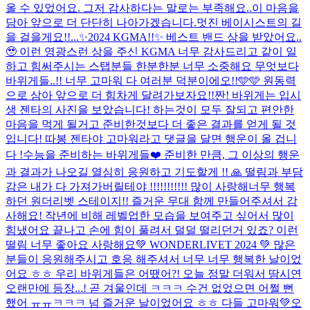
올 수 있었어요. 그저 감사하다는 말로는 부족해요..이 마음을
담아 앞으로 더 단단히 나아가겠습니다.멋진 베이시스트의 길
을 걸을게요!!...
✨2024 KGMA!!✨ 베스트 밴드 상을 받았어요..
🥹 이런 영광스런 상을 주신 KGMA 너무 감사드리고 같이 일
하고 힘써주시는 스탭분들 한분한분 너무 소중해요 무엇보다
바위게들..!! 너무 고마워 다 여러분 덕분이에오!!🩵🩵 원동력
으로 삼아 앞으로 더 힘차게 달려가보자요!!
짠! 바위게는 입시
생 젠타의 사진을 보았습니다! 하는것이 모두 잘되고 편안한
마음을 먹게 될거고 준비한것보다 더 좋은 결과를 얻게 될 것
입니다! 따봉 젠타야 고마워라고 댓글을 달면 행운이 올 겁니
다 !
수능을 준비하는 바위게들❤️ 준비한 만큼, 그 이상의 행운
과 결과가 나오길 열심히 응원하고 기도할게 !! 🙏 떨림과 부담
감은 내가 다 가져가버릴테야 !!!!!!!!!!! 많이 사랑해
너무 행복
하던 원더리벳 스테이지!! 즐거운 무대 함께 만들어주셔서 감
사해요! 작년에 비해 레벨업한 모습을 보여주고 싶어서 많이
힘냈어요 끝나고 손에 힘이 풀려서 덜덜 떨리던거 있죠? 이런
떨림 너무 좋아요 사랑해요
💚 WONDERLIVET 2024 💚 많은
분들이 응원해주시고 호응 해주셔서 너무 너무 행복한 날이었
어요 ㅎㅎ 우리 바위게들은 어땠어?! 오늘 정말 더워서 땀시연
오랜만에 등장...! 곧 겨울인데 ㅋㅋㅋ 수건 없었으면 어쩔 뻔
했어 ㅠㅠㅋㅋㅋ 넘 즐거운 날이었어요 ㅎㅎ 다들 고마워💚
오