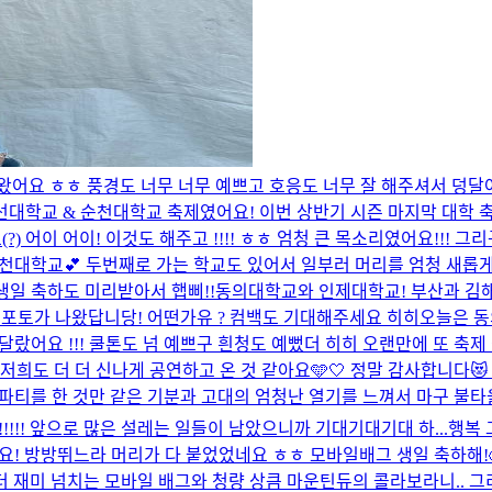
 왔어요 ㅎㅎ 풍경도 너무 너무 예쁘고 호응도 너무 잘 해주셔서 덩달
선대학교 & 순천대학교 축제였어요! 이번 상반기 시즌 마지막 대학 
?) 어이 어이! 이것도 해주고 !!!! ㅎㅎ 엄청 큰 목소리였어요!!!
천대학교💕 두번째로 가는 학교도 있어서 일부러 머리를 엄청 새롭
생일 축하도 미리받아서 햅삐!!
동의대학교와 인제대학교! 부산과 김
셉포토가 나왔답니당! 어떤가유 ? 컴백도 기대해주세요 히히
오늘은 동
랐어요 !!! 쿨톤도 넘 예쁘구 흰청도 예뻤더 히히 오랜만에 또 축제 같
희도 더 더 신나게 공연하고 온 것 같아요🩵🤍 정말 감사합니다
티를 한 것만 같은 기분과 고대의 엄청난 열기를 느껴서 마구 불타올랐
!!!!!!! 앞으로 많은 설레는 일들이 남았으니까 기대기대기대 하...
행복 
 방방뛰느라 머리가 다 붙었었네요 ㅎㅎ 모바일배그 생일 축하해!🥳🥳
미 넘치는 모바일 배그와 청량 상큼 마운틴듀의 콜라보라니.. 그리고.. 