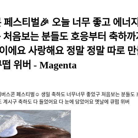
콘 페스티벌🎉 오늘 너무 좋고 에
구 처음보는 분들도 호응부터 축하
̥̥̥̥̥̥̥̥｀) 감동이에요 사랑해요 정말 정
위버 - Magenta
간 위버스콘 페스티벌☺️ 생일 축하도 너무너무 좋았구 처음보는 분들
로 만들어온 분들도 계시구 축하도 다 들었어요 다 눈에 담았어요 옛날에 큐떱 위버