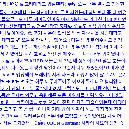
파티!!💚💜 & 고려대학교 입실렌티!!❤️🐯 오늘 너무 알차고 행복한
! 특히 고려대학교는 작년에 이어 두 번째였는데 작년보다 좀 더 여유
! 돌출무대도 너무 재미있었어요 이제 뛰면서도 기타친다!!!! 젠타언
었다✨
선문대학교 & 청주대학교 축제🫶 오늘도 호응 많이 해주시고
나날이에요...😊 축제 시즌에 힐링을 받는 자^^
서울 시립대학교
대학교 💕 오늘은 양갈래를 했어요!! 다들 방방 뛰어주시고 엄청
오늘 레슨 때도 그렇구 하루종일 커다란 나방 두 번이나 봤는데 이제 출
서 기뻤어요 ㅎㅎ 호응도 완전 잘 해주시구, 다들 더무 귀여웠다 ㅎ
vs 님 강아지
25th HBD 오늘은 제 25번째 생일이에요! 많은 분들이
축제도 다녀왔는데 생일 당일이라 그런지 너무 재밌었어요! 비가 왔
 ㅎㅎ💚 명창햄쥐 노래야무지게 하느라 고생이 많어 앞으로도 웃기
💗💗💗💗💗 오늘 하루 아주아주아주 이뽀해줄게 나으 햄찌양 이
제기가 안되고 그냥 폭팔해버려서 그럴수도...크크 너랑 전에 놀다가
 그동안 콘서트 와주고 응원해준 모든 바위게들 사랑해요🩵 더 멋있
어요 ㅎㅎ 원 투 큐땁이알... ㅎㅎ 오늘이 진짜 마지막 퍼즐이었는데 어땠어
리고 또 곧 컴백이니까 기대 많이 해줘야 해.....
마지막에 진짜
를 응원해주는 여러분들이 너무너무 고맙고 감동이었어요! 사실 더
사실 그거였답...
⚾️🏟️ FUBON Guardians 시타의 시요밍 등장 승