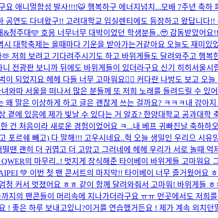
 애니멀함성 발사!!!!🐯 행복하구 에너지넘치...
모배 7주년 축하 
축하 공연도 다녀왔구!! 고려대학교 입실렌티에도 등장하고 왔답니다!
&청주대🩵 호응 너무너무 대박이었던 학생분들..🥹 감동받았어요!
 역시 대학축제는 올때마다 기운을 받아가는거같아요 오늘도 재미있
다🫶 저희 보려고 기다려주시기도 하고 바위게들도 달려와주고 행복한 
 아니 전광판 보니까 뒤에도 바위게들이 있더라구요 신기 히히
서울시립
범벅이 되었지요 헤헤 다들 너무 고마워요❤️‍🔥 커다란 나방도 보고 
다녀와따 서울을 떠나서 많은 분들께 또 저희 노래를 들려드릴 수 있어
는 왜 말은 이상하게 하고 글은 괜찮게 쓰는 걸까요? ㅋㅋㅋ
내 강아지 
 곁에 있음에 제가 빛날 수 있다는 거 알죠? 한양대학교 공과대학 
 건 처음이라 새로운 경험이었어요 ㅋ...
내 베프 귀빠진날 축하하오
 포르쉐 빼고) 다 말해!!! 고우시네요..
헉 오늘 생일인 우리으 시유밍
어떨땐 괜히 더 귀엽고 더 고맙고 그러네에 헤헤 우리가 서로 놀때 억
,2 QWER의 마무리..! 멋지게 장식해준 타이베이 바위게들 고마워요
 in TAIPEI 💚 이번 첫 팬 콘서트의 마지막!! 타이베이 너무 즐거웠
청 커서 멋졌어요 ㅎㅎ 같이 함께 달려와줘서 고마워! 바위게들 ㅎㅎ 그
도 지금까지의 팬콘들이 머리속에 지나가더라구요 ㅠㅠ 먼곳에서도 저희
! 좋은 하루 보내고있니?이거를 연습했거든요 ! 제가 계속 외치던말 