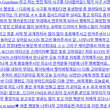
bon Guardians 라고 하는 멋진 팀의 시구를 다녀왔어요!! 제가 
 했겠죠..? 다음에 또 시구를 하게된다면 동생한테 좀 알려달라고 해
받아가는 거 같아요 ㅎㅎ 호응 감사드려요💚 날씨도 좋고 덥지도 춥
 저희의 첫 엠카운트다운 무대에서 연주하게 되어서 행복하고 짜릿한 
로 멋진 드럼솔로 많이 보여주는 실력파 드러머가 될테니 많이 기대해줘
그리고 청춘 서약 첫 공개까지🫶 많이 많이 호응해주시고 반겨주셔서 
러오고 싶어요 KCON 최고🥺 불러주셔서 감...
너무너무 행복하고 좋
 조금 낑낑대면서 들은게 부끄럽네요 ☺️☺️ 그리구 케이콘에서 저희
)
KCON 아티스트 스테이지💙 많은 호응 고마워요!! 처음 KCON
DOWN 스테이지에서 만나요💚 오늘 이후로 저희를 기억해주시는 분들
늘 엄청나게 크게 환호해주시던 미소녀 관객분들 덕분에 너무 행복했어요..
 내일의 무대도 화이팅해서 찢어버릴게요!!!! 다들 고마워요🩵🩵
 추억이 생긴거같아요 특히 오늘 오사카는 시연언니에게 정말 뜻깊은 
 다음 앨범도 기대 부탁드려요🤭 다들 굿밤!...
바위게들! 오늘로써
데 저도 너무 좋은 추억을 만들고 왔던 거 같아요 ㅎㅎ 외국 바위게
! 앞으로...
드디어 QWER 버스킹이 오사카를 끝으로 마무리가 되
좋았어요 보고싶은 얼굴도 많이 보고 이런 행운이 저에게 오다니⭐️
a vox in taipei💗 와준 팬분들 너무너무 고마워요🥹 처음으로 이