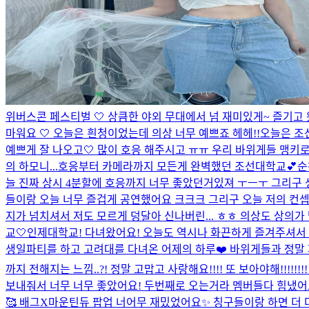
위버스콘 페스티벌 🤍 상큼한 야외 무대에서 넘 재미있게~ 즐기고
마워요 🤍 오늘은 흰청이었는데 의상 너무 예쁘죠 헤헤!!
오늘은 조
예쁘게 잘 나오고🤍 많이 호응 해주시고 ㅠㅠ 우리 바위게들 맹키로(
의 하모니...
호응부터 카메라까지 모든게 완벽했던 조선대학교💕순
늘 진짜 상시 4분할에 호응까지 너무 좋았던거있져 ㅜㅡㅜ 그리구 
들이랑 오늘 너무 즐겁게 공연했어요 크크크 그리구 오늘 저의 컨
지가 넘치셔서 저도 모르게 덩달아 신나버린... ㅎㅎ 의상도 상의가 달
교🤍인제대학교! 다녀왔어요! 오늘도 역시나 화끈하게 즐겨주셔서 저
생일파티를 하고 고려대를 다녀온 어제의 하루❤️ 바위게들과 정말 파
까지 전해지는 느낌..?! 정말 고맙고 사랑해요!!!! 또 보아야해!!!!!!
보내줘서 너무 너무 좋았어요! 두번째로 오는거라 멤버들다 힘냈어요!
🥰 배그X마운틴듀 팝업 너어무 재밌었어요✨ 칭구들이랑 하면 더 더 재