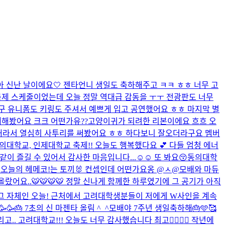
아 신난 날이에요🤍 젠타언니 생일도 축하해주고 ㅋㅋ ㅎㅎ 너무 고
축제 스케줄이었는데 오늘 정말 역대급 감동을 ㅜㅜ 전광판도 너무
 그리구 유니폼도 키링도 주셔서 예쁘게 입고 공연했어요 ㅎㅎ 마지막 별
게해봤어요 크크 어떤가유??고양이귀가 되려한 리본이에요 흐흐 오
해라서 열심히 사투리를 써봤어요 ㅎㅎ 하다보니 잘오더라구요 멤버
의대학교, 인제대학교 축제!! 오늘도 행복했다요 💕 다들 엄청 에너
이 즐길 수 있어서 감사한 마음입니다...☺️☺️ 또 봐요😚
동의대학
 오늘의 헤메코!는 토끼🐰 컨셉인데 어떤가요옹 @ㅅ@
모배와 마듀
어요..🐯🐯🐯🐯 정말 신나게 함께한 하루였기에 그 공기가 아직
그 자체인 오늘! 근처에서 고려대학생분들이 저에게 W사인을 계속
🎂 7초의 신 마젠타 올림 ^_^
모배야 7주년 생일축하해🎂🩵🥰
고려대학교!!! 오늘도 너무 감사했습니다 최고❤️‍🔥❤️‍🔥 작년에