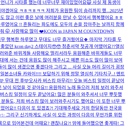
시구 시연언니가 시타를 했는데 너무너무 재미있었어요🙀 사실 제 동생이
야겠어요 ㅋㅎㅋㅎㅋㅋ 저희가 응원한 팀이 승리까지 했...
2025년
지도 않고 이런 좋은 날에 여러분을 만날 수 있어서 행복했어요 ㅎㅎ
하루였어요 !! 흔들리는 파도에도 모두의 손을 잡아주는 날까지 함께
 🤭 사랑해요 많이 ❤️
KCON in JAPAN M COUNTDOWN
너무 행복한 하루였고 무대도 너무 즐거웠어요🍀 마지막 기타를 두
았던 kcon day2 스테이지🥹🥹 청춘서약 첫공개 어땠어요??열심
 보러와준 바위게들 사랑해요 멀리서라두 응원해준 바위게들도 너무
 무대에 서는 건데 응원도 많이 해주시고 예쁜 미소도 많이 많이 보여
이 많이 생겼으면 좋겠다아 그리고 ... 사실 오늘 머리 길이가 굉장
 일본소녀들 카와이!!!! 보답하기 위해 정말 열심히 기타치구..! 멘트
 무대 전 후🩵
오사카 버스킹 마무리!! 오늘 버스킹 일정이 끝났어
날이 되었을 것 같아요!! 응원하러 노래 들으러 저희 보러 와주셔
 버스킹 일정이 모두 끝났어요! 많은 분들이 와주셔서 너무 뿌듯했
 분들도, 저희 버스킹 많이 보러와주시기도 했어요! 이 또한 너무 뿌
었어요!! 다음이 또 있겠죠?! 기대해주세요 거의 한달동안 전국을
✨ 그리구 신기하게도 사실 이 모든 과정이 다음의 무언가를 위한
런 청순 룩으로 입어본건데 어때요? 괜찮나요?! 맘에 들어했으면 좋게따! 그