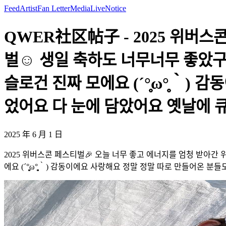
Feed
Artist
Fan Letter
Media
Live
Notice
QWER社区帖子 - 2025 위버스
벌☺️ 생일 축하도 너무너무 좋았
슬로건 진짜 모에요 (´°̥̥̥̥̥̥̥̥ω°
었어요 다 눈에 담았어요 옛날에 큐떱 
2025 年 6 月 1 日
2025 위버스콘 페스티벌🎉 오늘 너무 좋고 에너지를 엄청 받아
에요 (´°̥̥̥̥̥̥̥̥ω°̥̥̥̥̥̥̥̥｀) 감동이에요 사랑해요 정말 정말 따