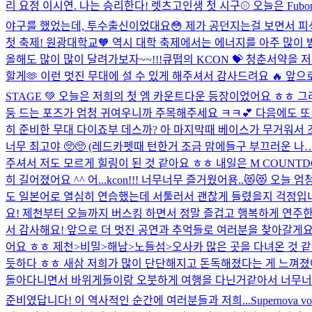
리 요정 이시연. 나는 승리한다! 렛츠고
인생 첫 시구⚾️ 오늘은 Fu
야구를 했었는데, 투수출신이었대요😳 제가 공던지는걸 보면서 피식
첫 축제! 원광대학교🧡 역시 대학 축제에서는 에너지를 아주 많이 
올해도 많이 많이 달려가보자~~!!!
큐떱의 KCON 💝 청춘서약을
할게🫶 이런 멋진 무대에 설 수 있게 해주셔서 감사드려요 🔥 앞으
STAGE 💚 오늘은 저희의 첫 엠 카운트다운 등장이었어요 ㅎㅎ 
둥 드는 포즈가 엄청 귀여우니까 주목해주세요 ㅋㅋ💕 다음에도 또 놀
히 준비한 무대 다이죠부 데스까? 아 마지막때 베이스가 무거워서
너무 최고야 🥺🥺 (레드카펫때 턴한거 조금 맘에들구 부끄러운 나…
주셔서 저도 모르게 힐링이 된 것 같아요 ㅎㅎ 내일은 M COUNT
히 길어졌어요 ^^ 어...
kcon!!! 너무너무 즐거웠어용..😻😻 오
도 일본어로 열심히 연습했는데 서툴러서 괜찮게 들렸을지 걱정입니다
요! 제천부터 오늘까지 버스킹 하면서 정말 즐겁고 행복하게 연주한
서 감사해요! 앞으로 더 멋진 공연과 추억들로 여러분을 찾아갈게요🩵
어요 ㅎㅎ 제천>비밀>해남>노들섬>오사카 많은 곳을 다녀온 것 같은
듯하다 ㅎㅎ 새삼 저희가 많이 단단해지고 돈독해졌다는 게 느껴졌어요
돌아다니면서 바위게들이랑 오붓하게 여행을 다닌거같아서 너무너무 
준비였답니다! 이 역사적인 순간에 여러분들과 저희...
Supernov