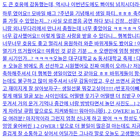
도 큰 호응에 감동했는데, 역시나 이번년도에도 뽜이팅 넘치시더라구요
하루 였어요!! 모바일 배그 7주년을 기념해서 생일 파티..ㅎㅎㅎ 
를 가질 수 있었는지...? (사실 모르겠음 공연 하다 보니 긴장...
선문대
니랑 외나무다리에서 만나서 춤췄는데 너무 좋았어요 ㅋㅎㅋㅎㅋ
너무 감사했어요!! 이렇게 많은 사랑을 받을 수 있다니... 행복합니
너무너무 호응도 좋고 멀리서 응원하러 와준 바위게들도 봤어요 !
열기가 뜨거웠어요!! 여름인 것 같은 기분 ... ㅎ 오랜만에 엄청 땀
몰 시기인가...? ㅋㅋㅋㅋ
오늘은 대구대학교 & 동서대학교 축제 ! 
ㅎ 오늘은 밤에도 좀 선선하고 시원했어요 진짜 여름이 오려나? 저
축하해주셔서 더 행복한 생일이었던 것 같아요 ㅎㅎ 바위게들이 항상
는데도 불구하고 많이 와주셔서 너무 감동이었고, 우산 쓰면서 공연한
고 재미지게 잘 살아보자구~ 생일선물 뭐갖고싶어!!!!! (반포자이빼고
렇게 매일 얼굴 보는 사이인데도 어떨땐 웃기구 어떨땐 더 킹받구 
웃겨서 거의 운거 기억나 중간에 너랑 방방타면서 놀던 사진도...
1
게 자라날 큐떱 앞으로도 지켜봐줘!!! 워아이니😻
1, 2, QWER!
요 여러분? 마지막이라 그런지 엄청 신나게 하고 왔어 ㅋㅋ 함성도 엄
엉엉 울어버린 1,2 QWER ! 앞으로 더 볼일이 많은걸 아는데
즐겁게 잘 소통하고 싶어서 어딜가든 그나라 말로 오늘도 고생했어요 