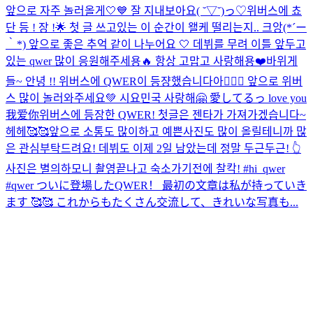
앞으로 자주 놀러올게🤍💙 잘 지내보아요( ˘▽˘)っ♡
위버스에 쵸
단 등 ! 장 !🌟 첫 글 쓰고있는 이 순간이 왤케 떨리는지.. 크앙(*´ー
｀*) 앞으로 좋은 추억 같이 나누어요 🤍 데뷔를 무려 이틀 앞두고
있는 qwer 많이 응원해주세용🔥 항상 고맙고 사랑해용❤️
바위게
들~ 안녕 !! 위버스에 QWER이 등쟝했습니다아💁🏻‍♀️ 앞으로 위버
스 많이 놀러와주세요💚 시요민국 사랑해🤗 愛してるっ love you
我爱你
위버스에 등장한 QWER! 첫글은 젠타가 가져가겠습니다~
헤헤🥰🥰앞으로 소통도 많이하고 예쁜사진도 많이 올릴테니까 많
은 관심부탁드려요! 데뷔도 이제 2일 남았는데 정말 두근두근! 👆
사진은 별의하모니 촬영끝나고 숙소가기전에 찰칵! #hi_qwer
#qwer ついに登場したQWER！ 最初の文章は私が持っていき
ます 🥰🥰 これからもたくさん交流して、きれいな写真も...