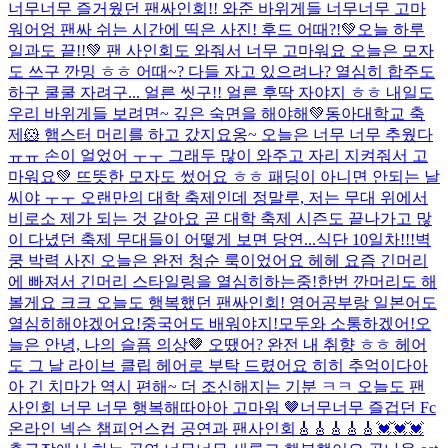
너무너무 즐거웠던 팬싸인회!! 와준 바위게들 너무너무 고마
워어엉 팬싸 쉬는 시간에 띡은 사진! 후드 어때?!
💚오늘 하루
일과도 끝!!💚 팬 사인회도 와줘서 너무 고마워요 오늘은 모자
도 쓰구 깐밍 ㅎㅎ 어때~? 다들 자고 있으려나? 열심히 합주도
하구 쿨쿨 자려구... 얼른 씻구!! 얼른 후딱 자야지 ㅎㅎ 내일도
우리 바위게들 보려면~ 깊은 숙면을 해야해💚
동아대학교 축
제🐹 햄스터 머리를 하고 갔지요옹~ 오늘은 너무 너무 추웠다
ㅠㅠ 손이 얼었어 ㅜㅜ 그래두 많이 와주고 자리 지켜줘서 고
마워요💚 뜨뜻한 모자도 썼어요 ㅎㅎ 패딩이 아니면 안되는 날
씨야 ㅜㅜ 오랜만의 대학 축제인데 정말루, 저는 무대 위에서
비로소 제가 되는 것 같아요 곧 대학 축제 시즌도 끝나가고 많
이 다녔던 축제 무대들이 어떻게 보면 당연...
식단 10일차!!!
벽
쿵 박력 사진 오늘은 완전 청순 룩이었어요 헤헤 요즘 긴머리
에 빠져서 긴머리 스타일링을 열심히하는중!한번 깐머리도 해
볼게요 크크 오늘도 행복했던 팬싸인회! 영어공부랑 일본어도
열심히해야겠어요!중국어도 배워야지!모두와 소통하겠어!
오
늘은 안녕, 나의 슬픔 의상🤎 오땠어? 완전 내 취향 ㅎㅎ 헤어
도 그 날 라이브 클립 헤어로 부탁 드렸어요 히히 추억이다아
아 긴 치마가 역시 편해~ 더 조신해지는 기분 ㅋㅋ 오늘도 팬
사인회 너무 너무 행복해따아아 고마워 🤎
너무너무 즐겁던 Fc
온라인 넥슨 챔피언스컵 공연과 팬사인회🎸🎸🎸🎸🎸💓💓💓