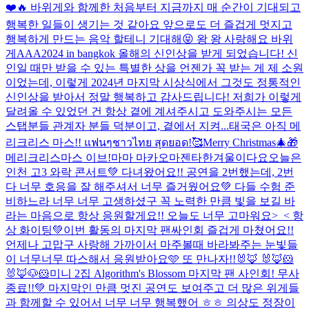
❤️🔥 바위게와 함께한 처음부터 지금까지 매 순간이 기대되고
행복한 일들이 생기는 것 같아요 앞으로도 더 즐겁게 멋지고
행복하게 만드는 음악 할테니 기대해😝 왕 왕 사랑해요 바위
게
AAA2024 in bangkok 올해의 신인상을 받게 되었습니다! 신
인일 때만 받을 수 있는 특별한 상을 언젠가 꼭 받는 게 제 소원
이었는데, 이렇게 2024년 마지막 시상식에서 그것도 정통적인
신인상을 받아서 정말 행복하고 감사드립니다! 저희가 이렇게
달려올 수 있었던 건 항상 곁에 계셔주시고 도와주시는 모든
스탭분들 관계자 분들 덕분이고, 곁에서 지켜...
태국은 아직 메
리크리스 마스!! แฟนๆชาวไทย สุดยอด!🥰
Merry Christmas🎄🎁
메리크리스마스 이브!
마마 마카오마젠타
한겨울이다요
오늘은
인천 고3 와락 콘서트💚 다녀왔어요!! 공연을 2번했는데, 2번
다 너무 호응을 잘 해주셔서 너무 즐거웠어요💚 다들 수험 준
비하느라 너무 너무 고생하셨구 꼭 노력한 만큼 빛을 보길 바
라는 마음으로 항상 응원할게요!! 오늘도 너무 고마워요>_< 항
상 화이팅💚
이번 활동의 마지막 팬싸인회 즐겁게 마쳤어요!!
언제나 고맙구 사랑해 가까이서 마주볼때 바라봐주는 눈빛들
이 너무너무 따스해서 응원받아요🩵 또 만나자!!
🐰🦊 🐰🦊🐹
🐰🦊🐶🐹
미니 2집 Algorithm's Blossom 마지막 팬 사인회! 무사
종료!!💚 마지막인 만큼 멋진 공연도 보여주고 더 많은 위게들
과 함께할 수 있어서 너무 너무 행복했어 ㅎㅎ 의상도 정장이