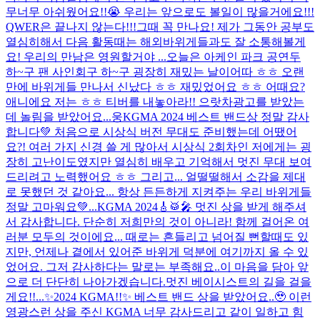
무너무 아쉬웠어요!!😭 우리는 앞으로도 볼일이 많을거에요!!!
QWER은 끝나지 않는다!!!그때 꼭 만나요! 제가 그동안 공부도
열심히해서 다음 활동때는 해외바위게들과도 잘 소통해볼게
요! 우리의 만남은 영원할거야 ...
오늘은 아케인 파크 공연두
하~구 팬 사인회구 하~구 굉장히 재밌는 날이어따 ㅎㅎ 오랜
만에 바위게들 만나서 신났다 ㅎㅎ 재밌었어요 ㅎㅎ 어때요?
애니에요 저는 ㅎㅎ 티버를 내놓아라!! 으랏차
광고를 받았는
데 놀림을 받았어요...
웅
KGMA 2024 베스트 밴드상 정말 감사
합니다💚 처음으로 시상식 버전 무대도 준비했는데 어땠어
요?! 여러 가지 신경 쓸 게 많아서 시상식 2회차인 저에게는 굉
장히 고난이도였지만 열심히 배우고 기억해서 멋진 무대 보여
드리려고 노력했어요 ㅎㅎ 그리고... 얼떨떨해서 소감을 제대
로 못했던 것 같아요... 항상 든든하게 지켜주는 우리 바위게들
정말 고마워요💚...
KGMA 2024🎸🥁🎤 멋진 상을 받게 해주셔
서 감사합니다. 단순히 저희만의 것이 아니라! 함께 걸어온 여
러분 모두의 것이에요... 때로는 흔들리고 넘어질 뻔할때도 있
지만, 언제나 곁에서 있어준 바위게 덕분에 여기까지 올 수 있
었어요. 그저 감사하다는 말로는 부족해요..이 마음을 담아 앞
으로 더 단단히 나아가겠습니다.멋진 베이시스트의 길을 걸을
게요!!...
✨2024 KGMA!!✨ 베스트 밴드 상을 받았어요..🥹 이런
영광스런 상을 주신 KGMA 너무 감사드리고 같이 일하고 힘