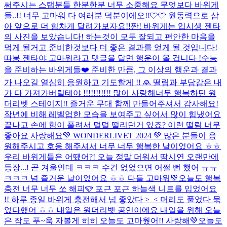
써주시는 스탭분들 한분한분 너무 소중해요 무엇보다 바위게
들..!! 너무 고마워 다 여러분 덕분이에오!!🩵🩵 원동력으로 삼
아 앞으로 더 힘차게 달려가보자요!!
짠! 바위게는 입시생 젠타
의 사진을 보았습니다! 하는것이 모두 잘되고 편안한 마음을
먹게 될거고 준비한것보다 더 좋은 결과를 얻게 될 것입니다!
따봉 젠타야 고마워라고 댓글을 달면 행운이 올 겁니다 !
수능
을 준비하는 바위게들❤️ 준비한 만큼, 그 이상의 행운과 결과
가 나오길 열심히 응원하고 기도할게 !! 🙏 떨림과 부담감은 내
가 다 가져가버릴테야 !!!!!!!!!!! 많이 사랑해
너무 행복하던 원
더리벳 스테이지!! 즐거운 무대 함께 만들어주셔서 감사해요!
작년에 비해 레벨업한 모습을 보여주고 싶어서 많이 힘냈어요
끝나고 손에 힘이 풀려서 덜덜 떨리던거 있죠? 이런 떨림 너무
좋아요 사랑해요
💚 WONDERLIVET 2024 💚 많은 분들이 응
원해주시고 호응 해주셔서 너무 너무 행복한 날이었어요 ㅎㅎ
우리 바위게들은 어땠어?! 오늘 정말 더워서 땀시연 오랜만에
등장...! 곧 겨울인데 ㅋㅋㅋ 수건 없었으면 어쩔 뻔 했어 ㅠㅠ
ㅋㅋㅋ 넘 즐거운 날이었어요 ㅎㅎ 다들 고마워💚
오늘도 행복
충전 너무 너무 쏘 해피🩵 포근 포근 하늘색 니트를 입었어요
!! 하루 종일 바위게 충전해서 넘 좋았다 >_< 머리도 풀었다 묶
었다했어 ㅎㅎ 내일은 원더리벳 공연이에요 내일을 위해 오늘
은 잠도 푸~욱 자볼게 히히 오늘도 고마웠어!! 사랑해💚
오늘도