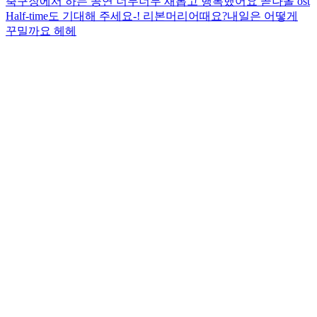
축구장에서 하는 공연 너무너무 새롭고 행복했어요 곧나올 ost
Half-time도 기대해 주세요-! 리본머리어때요?내일은 어떻게
꾸밀까요 헤헤