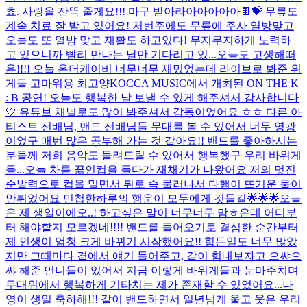
쵸. 사랑을 잔뜩 줄게요!!! 마구 받아라아아아아아🍫💝 무릎도
계속 치료 잘 받고 있어요! 저번주에도 무릎에 주사 열방맞고
오늘도 또 열방 맞고 재활도 하고있다! 무지무지하게 노력하
고 있으니까 빨리 만나는 날만 기다리고 있...
오늘도 고생해떠
욘!!!! 오늘 온더케이비 너무너무 재밌었는데 라이브로 봐준 위
게들 고마워용 최고양
KOCCA MUSIC에서 개최된 ON THE K
: B 공연! 오늘도 행복한 날 보낼 수 있게 해주셔서 감사합니다
🤍 유튜브 채널로도 많이 봐주셔서 감동이었어요 ㅎㅎ 다른 아
티스트 선배님, 밴드 선배님들 무대를 볼 수 있어서 너무 영광
이었구 매번 많은 공부해 가는 것 같아요!! 밴드를 좋아하시는
분들께 저희 음악도 들려드릴 수 있어서 행복했구 우리 바위게
들...
오늘 차를 끓인컵을 들다가 재채기가 나왔어요 저의 멋진
순발력으로 컵을 밀면서 뒤로 슥 물러나서 다행이 뜨거운 물이
안튀었어요 민첩한하루의 행운이 모두에게 깃들길🌟🌟🌟
오늘
은 제 생일이에오..! 하고싶은 말이 너무너무 맘ㅎ은데 어디부
터 해야할지 모르겠네!!!! 밴드를 들어오기로 결심한 순간부터
제 인생이 엄청 크게 바뀌기 시작했어요!! 힘든일도 너무 많았
지만 그때마다 곁에서 얘기 들어주고, 같이 힘내보자고 으쌰으
쌰 해준 언니들이 있어서 지금 이렇게 바위게들과 눈마주치며
무대위에서 행복하게 기타치는 제가 존재할 수 있었어요...
나
영이 생일 축하해!!! 같이 밴드하면서 일년넘게 울고 웃은 우리