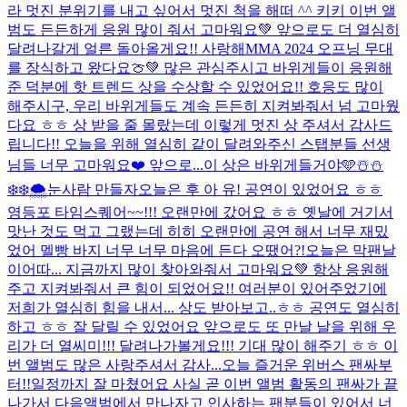
라 멋진 분위기를 내고 싶어서 멋진 척을 해떠 ^^ 키키 이번 앨
범도 든든하게 응원 많이 줘서 고마워요💚 앞으로도 더 열심히
달려나갈게 얼른 돌아올게요!! 사랑해
MMA 2024 오프닝 무대
를 장식하고 왔다요🍈💚 많은 관심주시고 바위게들이 응원해
준 덕분에 핫 트렌드 상을 수상할 수 있었어요!! 호응도 많이
해주시구, 우리 바위게들도 계속 든든히 지켜봐줘서 넘 고마웠
다요 ㅎㅎ 상 받을 줄 몰랐는데 이렇게 멋진 상 주셔서 감사드
립니다!! 오늘을 위해 열심히 같이 달려와주신 스탭분들 선생
님들 너무 고마워요❤️ 앞으로...
이 상은 바위게들거야🩵
☃️⛄️
❄️❄️🌨️눈사람 만들자
오늘은 후 아 유! 공연이 있었어요 ㅎㅎ
영등포 타임스퀘어~~!!! 오랜만에 갔어요 ㅎㅎ 옛날에 거기서
맛난 것도 먹고 그랬는데 히히 오랜만에 공연 해서 너무 재밌
었어 멜빵 바지 너무 너무 마음에 든다 오땠어?!
오늘은 막팬날
이어따... 지금까지 많이 찾아와줘서 고마워요💚 항상 응원해
주고 지켜봐줘서 큰 힘이 되었어요!! 여러분이 있어주었기에
저희가 열심히 힘을 내서... 상도 받아보고..ㅎㅎ 공연도 열심히
하고 ㅎㅎ 잘 달릴 수 있었어요 앞으로도 또 만날 날을 위해 우
리가 더 열씨미!!! 달려나가볼게요!!! 기대 많이 해주기 ㅎㅎ 이
번 앨범도 많은 사랑주셔서 감사...
오늘 즐거운 위버스 팬싸부
터!!일정까지 잘 마쳤어요 사실 곧 이번 앨범 활동의 팬싸가 끝
나가서 다음앨범에서 만나자고 인사하는 팬분들이 있어서 너