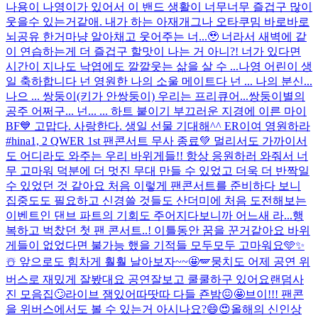
나용이 나영이가 있어서 이 밴드 생활이 너무너무 즐겁구 많이
웃을수 있는거같애. 내가 하는 아재개그나 오타쿠밈 바로바로
뇌공유 한거마냥 알아채고 웃어주는 너...🥹 너라서 새벽에 같
이 연습하는게 더 즐겁구 할맛이 나는 거 아니?! 너가 있다면
시간이 지나도 낙엽에도 깔깔웃는 삶을 살 수 ...
나영 어린이 생
일 축하합니다 넌 영원한 나의 소울 메이트다 넌 ... 나의 분신...
나으 ... 쌍둥이(키가 안쌍둥이) 우리는 프리큐어...쌍둥이별의
공주 어쩌구... 넌... ... 하트 붙이기 부끄러운 지경에 이른 마이
BF💙 고맙다. 사랑한다. 생일 선물 기대해^^ ER이여 영원하라
#hina
1, 2 QWER 1st 팬콘서트 무사 종료💚 멀리서도 가까이서
도 어디라도 와주는 우리 바위게들!! 항상 응원하러 와줘서 너
무 고마워 덕분에 더 멋진 무대 만들 수 있었고 더욱 더 반짝일
수 있었던 것 같아요 처음 이렇게 팬콘서트를 준비하다 보니
집중도도 필요하고 신경쓸 것들도 산더미에 처음 도전해보는
이벤트인 댄브 파트의 기회도 주어지다보니까 어느새 라...
행
복하고 벅찼던 첫 팬 콘서트..! 이틀동안 꿈을 꾼거같아요 바위
게들이 없었다면 불가능 했을 기적들 모두모두 고마워요🩵✨
☃️ 앞으로도 힘차게 훨훨 날아보자~~🤩🪽
뭉치도 어제 공연 위
버스로 재밌게 잘봤대요 공연잘보고 쿨쿨하구 있어요
랜덤사
진 모음집🙄
라이브 잼있어따땃따 다들 죤밤😖🤩
브이!!! 팬콘
을 위버스에서도 볼 수 있는거 아시나요?😄😍
올해의 신인상