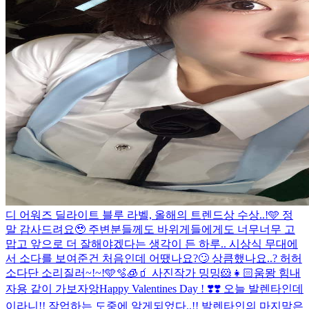
디 어워즈 딜라이트 블루 라벨, 올해의 트렌드상 수상..!🩵 정
말 감사드려요🥹 주변분들께도 바위게들에게도 너무너무 고
맙고 앞으로 더 잘해야겠다는 생각이 든 하루.. 시상식 무대에
서 소다를 보여준건 처음인데 어땠나요?🙄 상큼했나요..? 허허
소다단 소리질러~!~!🩵🫧🧊🧃 사진작가 밍밍🐹👧🏻
움뫙 힘내
자용 같이 가보자앙
Happy Valentines Day ! ❣️❣️ 오늘 발렌타인데
이라니!! 작업하는 도중에 알게되었다..!! 발렌타인의 마지막은