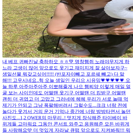
내 베프 귀빠진날 축하하오 ㅎㅎ💚 명창햄쥐 노래야무지게 하
느라 고생이 많어 앞으로도 웃기고 재미지게 잘 살아보자구~
생일선물 뭐갖고싶어!!!!! (반포자이빼고 포르쉐 빼고) 다 말
해!!! 고우시네요..
헉 오늘 생일인 우리으 시유밍💗💗💗💗💗 오
늘 하루 아주아주아주 이뽀해줄게 나으 햄찌양 이렇게 매일 얼
굴 보는 사이인데도 어떨땐 웃기구 어떨땐 더 킹받구 어떨땐
괜히 더 귀엽고 더 고맙고 그러네에 헤헤 우리가 서로 놀때 억
제기가 안되고 그냥 폭팔해버려서 그럴수도...크크 너랑 전에
놀다가 웃겨서 거의 운거 기억나 중간에 너랑 방방타면서 놀던
사진도...
1,2 QWER의 마무리..! 멋지게 장식해준 타이베이 바
위게들 고마워요 그동안 콘서트 와주고 응원해준 모든 바위게
들 사랑해요🩵 더 멋있게 자라날 큐떱 앞으로도 지켜봐줘!!! 워