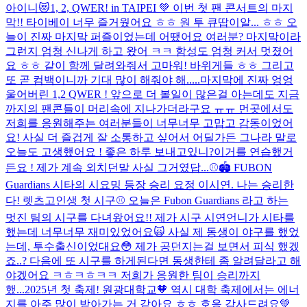
아이니😻
1, 2, QWER! in TAIPEI 💚 이번 첫 팬 콘서트의 마지
막!! 타이베이 너무 즐거웠어요 ㅎㅎ 원 투 큐땁이알... ㅎㅎ 오
늘이 진짜 마지막 퍼즐이었는데 어땠어요 여러분? 마지막이라
그런지 엄청 신나게 하고 왔어 ㅋㅋ 함성도 엄청 커서 멋졌어
요 ㅎㅎ 같이 함께 달려와줘서 고마워! 바위게들 ㅎㅎ 그리고
또 곧 컴백이니까 기대 많이 해줘야 해.....
마지막에 진짜 엉엉
울어버린 1,2 QWER ! 앞으로 더 볼일이 많은걸 아는데도 지금
까지의 팬콘들이 머리속에 지나가더라구요 ㅠㅠ 먼곳에서도
저희를 응원해주는 여러분들이 너무너무 고맙고 감동이었어
요! 사실 더 즐겁게 잘 소통하고 싶어서 어딜가든 그나라 말로
오늘도 고생했어요 ! 좋은 하루 보내고있니?이거를 연습했거
든요 ! 제가 계속 외치던말 사실 그거였답...
⚾️🏟️ FUBON
Guardians 시타의 시요밍 등장 승리 요정 이시연. 나는 승리한
다! 렛츠고
인생 첫 시구⚾️ 오늘은 Fubon Guardians 라고 하는
멋진 팀의 시구를 다녀왔어요!! 제가 시구 시연언니가 시타를
했는데 너무너무 재미있었어요🙀 사실 제 동생이 야구를 했었
는데, 투수출신이었대요😳 제가 공던지는걸 보면서 피식 했겠
죠..? 다음에 또 시구를 하게된다면 동생한테 좀 알려달라고 해
야겠어요 ㅋㅎㅋㅎㅋㅋ 저희가 응원한 팀이 승리까지
했...
2025년 첫 축제! 원광대학교🧡 역시 대학 축제에서는 에너
지를 아주 많이 받아가는 거 같아요 ㅎㅎ 호응 감사드려요💚