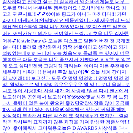
감사하다고 전하고 싶구 먼 걸음해서 와준 바위게들도 너무 ...
모두를 만나서 너무너무 행복했어요 ! 오사카에서 만나요 최
고의 팬콘서트!!!💕💕🥺
이봐 핑크가 아니다 마젠타다!!! 가면
라이더 마젠타다!!
안녕하세요 텐동맨입니다 제 새우튀김 드실
래요?
케이스타일 파티 너무 재밌었다요..🩷 디스코드 일본어
버전 어떤가요?? 뭔가 더 귀여워진 느낌…⭐️ 호응 너무 감사했
어용💕
K style Party 💞 오늘은 디스코드 일본어 버전 첫 공개였
습니다!!! 들려줄 생각하면서 깜짝 선물이라고 생각하고 되게
설렜었는데ㅎㅎ 드디어 오늘 처음으로 들려줄 수 있어서 너무
행복했구 다들 호응도 너무 좋으셔서 기뻤다요 ㅎㅎ💚 또 일본
에 오고 싶다!!!
젠짱 그림계정 파려는데 아이디 이름 추천해주
세용
우리 바위게 !! 행복한 주말 보냈어?💝 오늘 세계 강아지
의 날이래!!!!! 보고싶다 모두 🐶 멍멍 멍멍멍 !! 멍멍멍 멍멍 멍
멍! 왈멍와르르 멍 ! 멍멍 워우우우우우 왈 멍 ! - 로니 올림 - 로
니도 많이 사랑한대 사실 내가 더 사랑해 !
얼른 다시 팬콘에서
보고싶어용 공연에서 보고싶어🥹🥹🥹🥹
옛날 사진 🩵 봄 느낌
나서 올렸어 얼른 봄이 왔으면 좋겠당🌸
장식장을 많이 궁금해
하시길래 한 번 찍어 봤다용💓 색깔별로 있는게 귀엽죵 헤헤
장식장이 부족해서 다른 박스에 또 정리해두긴 했지만... 낄낄
작곡 작사부터 표지까지 많은 과정을 거쳐 탄생한 청춘서약!!!!
많이 좋아해줘서 고마워용
오늘은 D AWARDS 시상식을 다녀