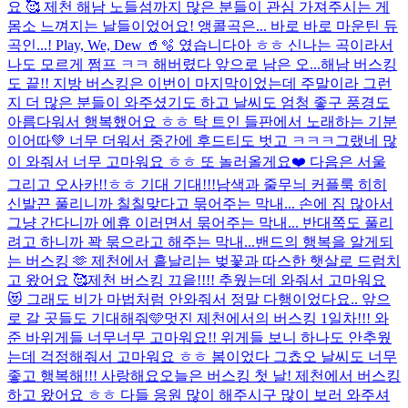
요 🥰 제천 해남 노들섬까지 많은 분들이 관심 가져주시는 게
몸소 느껴지는 날들이었어요! 앵콜곡은... 바로 바로 마운틴 듀
곡인...! Play, We, Dew 🥤🫧 였습니다아 ㅎㅎ 신나는 곡이라서
나도 모르게 쩜프 ㅋㅋ 해버렸다 앞으로 남은 오...
해남 버스킹
도 끝!! 지방 버스킹은 이번이 마지막이었는데 주말이라 그런
지 더 많은 분들이 와주셨기도 하고 날씨도 엄청 좋구 풍경도
아름다워서 행복했어요 ㅎㅎ 탁 트인 들판에서 노래하는 기분
이어따💚 너무 더워서 중간에 후드티도 벗고 ㅋㅋㅋ그랬네 많
이 와줘서 너무 고마워요 ㅎㅎ 또 놀러올게요❤️ 다음은 서울
그리고 오사카!!ㅎㅎ 기대 기대!!!
남색과 줄무늬 커플룩 히히
신발끈 풀리니까 칠칠맞다고 묶어주는 막내... 손에 짐 많아서
그냥 간다니까 에휴 이러면서 묶어주는 막내... 반대쪽도 풀리
려고 하니까 꽉 묶으라고 해주는 막내...
밴드의 행복을 알게되
는 버스킹 🫶 제천에서 흩날리는 벚꽃과 따스한 햇살로 드럼치
고 왔어요 🥰
제천 버스킹 끄읕!!!! 추웠는데 와줘서 고마워요
😻 그래도 비가 마법처럼 안와줘서 정말 다행이었다요.. 앞으
로 갈 곳들도 기대해줘🩵
멋진 제천에서의 버스킹 1일차!!! 와
준 바위게들 너무너무 고마워요!! 위게들 보니 하나도 안추웠
는데 걱정해줘서 고마워요 ㅎㅎ 봄이었다 그쵸오 날씨도 너무
좋고 행복해!!! 사랑해요
오늘은 버스킹 첫 날! 제천에서 버스킹
하고 왔어요 ㅎㅎ 다들 응원 많이 해주시구 많이 보러 와주셔