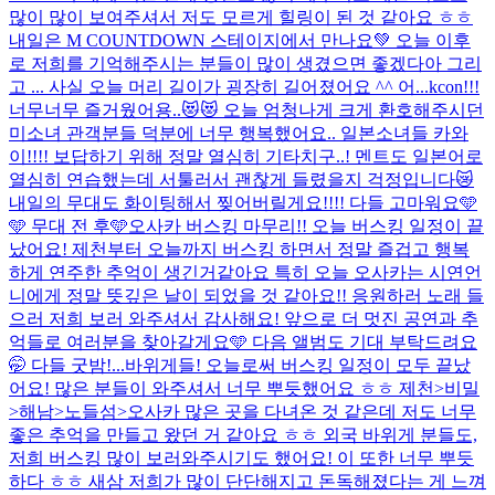
많이 많이 보여주셔서 저도 모르게 힐링이 된 것 같아요 ㅎㅎ
내일은 M COUNTDOWN 스테이지에서 만나요💚 오늘 이후
로 저희를 기억해주시는 분들이 많이 생겼으면 좋겠다아 그리
고 ... 사실 오늘 머리 길이가 굉장히 길어졌어요 ^^ 어...
kcon!!!
너무너무 즐거웠어용..😻😻 오늘 엄청나게 크게 환호해주시던
미소녀 관객분들 덕분에 너무 행복했어요.. 일본소녀들 카와
이!!!! 보답하기 위해 정말 열심히 기타치구..! 멘트도 일본어로
열심히 연습했는데 서툴러서 괜찮게 들렸을지 걱정입니다😿
내일의 무대도 화이팅해서 찢어버릴게요!!!! 다들 고마워요🩵
🩵 무대 전 후🩵
오사카 버스킹 마무리!! 오늘 버스킹 일정이 끝
났어요! 제천부터 오늘까지 버스킹 하면서 정말 즐겁고 행복
하게 연주한 추억이 생긴거같아요 특히 오늘 오사카는 시연언
니에게 정말 뜻깊은 날이 되었을 것 같아요!! 응원하러 노래 들
으러 저희 보러 와주셔서 감사해요! 앞으로 더 멋진 공연과 추
억들로 여러분을 찾아갈게요🩵 다음 앨범도 기대 부탁드려요
🤭 다들 굿밤!...
바위게들! 오늘로써 버스킹 일정이 모두 끝났
어요! 많은 분들이 와주셔서 너무 뿌듯했어요 ㅎㅎ 제천>비밀
>해남>노들섬>오사카 많은 곳을 다녀온 것 같은데 저도 너무
좋은 추억을 만들고 왔던 거 같아요 ㅎㅎ 외국 바위게 분들도,
저희 버스킹 많이 보러와주시기도 했어요! 이 또한 너무 뿌듯
하다 ㅎㅎ 새삼 저희가 많이 단단해지고 돈독해졌다는 게 느껴