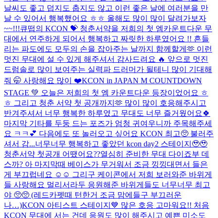
날씨도 좋고 덥지도 춥지도 않고 이런 좋은 날에 여러분을 만
날 수 있어서 행복했어요 ㅎㅎ 올해도 많이 많이 달려가보자
~~!!!
큐떱의 KCON 💝 청춘서약을 저희의 첫 엠카운트다운 무
대에서 연주하게 되어서 행복하고 짜릿한 하루였어요 !! 흔들
리는 파도에도 모두의 손을 잡아주는 날까지 함께할게🫶 이런
멋진 무대에 설 수 있게 해주셔서 감사드려요 🔥 앞으로 멋진
드럼솔로 많이 보여주는 실력파 드러머가 될테니 많이 기대해
줘 🤭 사랑해요 많이 ❤️
KCON in JAPAN M COUNTDOWN
STAGE 💚 오늘은 저희의 첫 엠 카운트다운 등장이었어요 ㅎ
ㅎ 그리고 청춘 서약 첫 공개까지🫶 많이 많이 호응해주시고
반겨주셔서 너무 행복한 하루였고 무대도 너무 즐거웠어요🍀
마지막 기타를 두둥 드는 포즈가 엄청 귀여우니까 주목해주세
요 ㅋㅋ💕 다음에도 또 놀러오고 싶어요 KCON 최고🥺 불러주
셔서 감...
너무너무 행복하고 좋았던 kcon day2 스테이지🥹🥹
청춘서약 첫공개 어땠어요??열심히 준비한 무대 다이죠부 데
스까? 아 마지막때 베이스가 무거워서 조금 낑낑대면서 들은
게 부끄럽네요 ☺️☺️ 그리구 케이콘에서 저희 보러와준 바위게
들 사랑해요 멀리서라두 응원해준 바위게들도 너무너무 최고
야 🥺🥺 (레드카펫때 턴한거 조금 맘에들구 부끄러운
나…)
KCON 아티스트 스테이지💙 많은 호응 고마워요!! 처음
KCON 무대에 서는 건데 응원도 많이 해주시고 예쁜 미소도