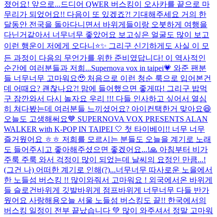
졌어요! 앞으로...
드디어 QWER 버스킹이 오사카를 끝으로 마
무리가 되었어요!! 다음이 또 있겠죠?! 기대해주세요 거의 한
달동안 전국을 돌아다니면서 바위게들이랑 오붓하게 여행을
다닌거같아서 너무너무 좋았어요 보고싶은 얼굴도 많이 보고
이런 행운이 저에게 오다니⭐️✨ 그리구 신기하게도 사실 이 모
든 과정이 다음의 무언가를 위한 준비였답니다! 이 역사적인
순간에 여러분들과 저희...
Supernova vox in taipei💗 와준 팬분
들 너무너무 고마워요🥹 처음으로 이런 청순 룩으로 입어본건
데 어때요? 괜찮나요?! 맘에 들어했으면 좋게따! 그리구 밥먹
구 잠깐와서 다시 놀자요 우리 !!! 다들 인사하고 싶어서 열심
히 쳐다봤는데 여러분들 느끼셨어요? 아이컨택한거 맞아요😆
오늘도 고생해써요
💙 SUPERNOVA VOX PRESENTS ALAN
WALKER with K-POP IN TAIPEI 🤍 첫 타이베이!! 너무 너무
즐거웠어요 ㅎㅎ 저희를 모르시는 분들도 오늘을 계기로 노래
도 들어주시고 좋아해주셨으면 좋겠어요...!🙏 아침부터 비가
주룩 주룩 와서 걱정이 많이 되었는데 날씨의 요정인 만큼...!
(그건 나) 어떠한 계기로 인해(?)...
너무너무 따사로운 노을에서
한 노들섬 버스킹 !! 많이와줘서 고마워요 ! 외국에서온 바위게
들 슬로건바위게 깃발바위게 점프바위게 너무너무 다들 반가
웠어요 사랑해용
오늘 서울 노들섬 버스킹도 끝!! 한국에서의
버스킹 일정이 전부 끝났습니다 💚 많이 와주셔서 정말 고마워