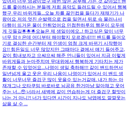
있어서 너무 영광이었구 매번 많은 공부해 가는 것 같아요!! 밴
드를 좋아하시는 분들께 저희 음악도 들려드릴 수 있어서 행복
했구 우리 바위게들...
오늘 차를 끓인컵을 들다가 재채기가 나
왔어요 저의 멋진 순발력으로 컵을 밀면서 뒤로 슥 물러나서
다행이 뜨거운 물이 안튀었어요 민첩한하루의 행운이 모두에
게 깃들길🌟🌟🌟
오늘은 제 생일이에오..! 하고싶은 말이 너무
너무 맘ㅎ은데 어디부터 해야할지 모르겠네!!!! 밴드를 들어오
기로 결심한 순간부터 제 인생이 엄청 크게 바뀌기 시작했어
요!! 힘든일도 너무 많았지만 그때마다 곁에서 얘기 들어주고,
같이 힘내보자고 으쌰으쌰 해준 언니들이 있어서 지금 이렇게
바위게들과 눈마주치며 무대위에서 행복하게 기타치는 제가
존재할 수 있었어요...
나영이 생일 축하해!!! 같이 밴드하면서
일년넘게 울고 웃은 우리 나용이 나영이가 있어서 이 밴드 생
활이 너무너무 즐겁구 많이 웃을수 있는거같애. 내가 하는 아
재개그나 오타쿠밈 바로바로 뇌공유 한거마냥 알아채고 웃어
주는 너...🥹 너라서 새벽에 같이 연습하는게 더 즐겁구 할맛이
나는 거 아니?! 너가 있다면 시간이 지나도 낙엽에도 깔깔웃는
삶을 살 수 ...