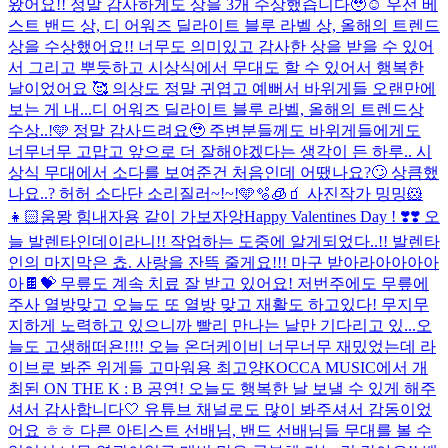
왔어요!! 정말 감사하게도 상을 3개 수상했습니다🥹☺️ 우선 베
스트 밴드 상, 디 어워즈 딜라이트 블루 라벨 상, 올해의 트렌드
상을 수상했어요!! 너무도 의미있고 감사한 상을 받을 수 있어
서 그리고 뿌듯하고 시상식에서 무대도 할 수 있어서 행복한
날이었어요 🥰 의상도 정말 귀엽고 예뻐서 바위게들 오랜만에
보는 게 내...
디 어워즈 딜라이트 블루 라벨, 올해의 트렌드상
수상..!🩵 정말 감사드려요🥹 주변분들께도 바위게들에게도
너무너무 고맙고 앞으로 더 잘해야겠다는 생각이 든 하루.. 시
상식 무대에서 소다를 보여준건 처음인데 어땠나요?🙄 상큼했
나요..? 허허 소다단 소리질러~!~!🩵🫧🧊🧃 사진작가 밍밍🐹
👧🏻
움뫙 힘내자용 같이 가보자앙
Happy Valentines Day ! ❣️❣️ 오
늘 발렌타인데이라니!! 작업하는 도중에 알게되었다..!! 발렌타
인의 마지막은 쵸. 사랑을 잔뜩 줄게요!!! 마구 받아라아아아아
아🍫💝 무릎도 계속 치료 잘 받고 있어요! 저번주에도 무릎에
주사 열방맞고 오늘도 또 열방 맞고 재활도 하고있다! 무지무
지하게 노력하고 있으니까 빨리 만나는 날만 기다리고 있...
오
늘도 고생해떠욘!!!! 오늘 온더케이비 너무너무 재밌었는데 라
이브로 봐준 위게들 고마워용 최고양
KOCCA MUSIC에서 개
최된 ON THE K : B 공연! 오늘도 행복한 날 보낼 수 있게 해주
셔서 감사합니다🤍 유튜브 채널로도 많이 봐주셔서 감동이었
어요 ㅎㅎ 다른 아티스트 선배님, 밴드 선배님들 무대를 볼 수