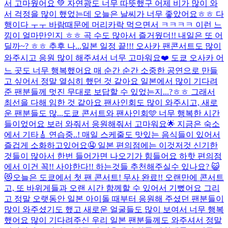
서 고마웠어요 💚 자연광도 너무 따뜻했구 어제 비가 많이 와
서 걱정을 많이 했었는데 오늘은 날씨가 너무 좋았어요ㅎㅎ 다
행이다 ㅜㅜ 바람때문에 머리카락 먹으면서 ㅋㅋㅋㅋ 이런 느
낌이 얼마만인지 ㅎㅎ 곡 수도 많아서 즐거웠더!! 내일은 또 어
딜까~? ㅎㅎ 추후 나...
일본 일정 끝!!! 오사카 팬콘서트도 많이
와주시고 응원 많이 해주셔서 너무 고마워요❤️ 도쿄 오사카 어
느 곳도 너무 행복했어요 매 순간 순간 소중한 공연으로 만들
고 싶어서 정말 열심히 했던 것 같아요 일본에서 많이 기다려
준 팬분들께 멋진 무대로 보답할 수 있었는지...?ㅎㅎ 그래서
최선을 다해 임한 것 같아요 팬사인회도 많이 와주시고, 새로
운 팬분들도 많...
도쿄 콘서트와 팬사인회🩵 너무 행복한 시간
들이었어요 보러 와줘서 응원해줘서 고마워요🌟 지금은 숙소
에서 기타🎸 연습중..! 매일 스케줄도 맛있는 음식들이 있어서
즐겁게 소화하고있어요🤤 일본 편의점에는 이것저것 신기한
것들이 많아서 한번 들어가면 나오기가 힘들어요 하핫 편의점
에서 이건 꼭!! 사야한다!! 하는것들 추천해주실수 있나요? 😺
😻
오늘은 도쿄에서 첫 팬 콘서트! 무사 완료!! 오랜만에 콘서트
고, 또 바위게들과 오랜 시간 함께할 수 있어서 기뻤어요 그리
고 정말 오랫동안 일본 아이돌 때부터 응원해 주셨던 팬분들이
많이 와주셨기도 했고 새로운 얼굴들도 많이 보여서 너무 행복
했어요 많이 기다려주신 우리 일본 팬분들께도 와주셔서 정말