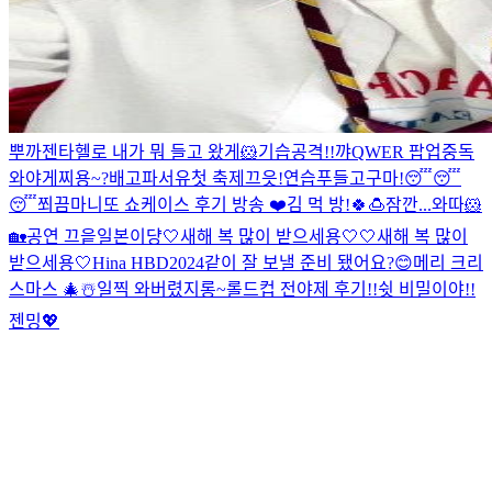
뿌까젠타
헬로 내가 뭐 들고 왔게
🐹기습공격!!
꺄
QWER 팝업중독
와야게찌용~?
배고파서유
첫 축제끄읏!
연습
푸들
고구마!
😴😴
😴
쬐끔
마니또 쇼케이스 후기 방송 ❤️
김 먹 방!
🍀🍮
잠깐...와따
🐹
🏡
공연 끄읕
일본이댱
🤍새해 복 많이 받으세용🤍
🤍새해 복 많이
받으세용🤍
Hina HBD
2024같이 잘 보낼 준비 됐어요?😊
메리 크리
스마스 🎄☃️
일찍 와버렸지롱~
롤드컵 전야제 후기!!
쉿 비밀이야!!
젠밍
💖