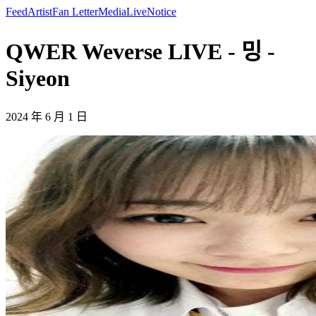
Feed
Artist
Fan Letter
Media
Live
Notice
QWER Weverse LIVE - 밍 -
Siyeon
2024 年 6 月 1 日