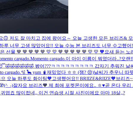
🙃 저도 잘 마치고 집에 왔어요～ 오늘 고생한 모든 브리즈& 모
하루 너무 고생 많았어요!! 오늘 수능 본 브리즈도 너무 수고했어!!
🤎 🤎 🤎 🤎 🤎 💛 💛 🤎 🤎 🤎 🤎 🤎 💛 💛 🧡
요새 듣는 노래
mento cargado.
Momento cargado.
이 아이 이름이 뭐였더라..?
오랜만
😴
🤣🤣🤣🤣🤣🤣 봤어???ㅋㅋㅋㅋㅋㅋㅋㅋㅋ
갑자기 추워진 날씨
o cargado.
🫧 🦕 yum 🧋
재밌었다 ㅎㅎ (잼? 😒)
날씨가 추우니 따
으 오늘 하루도 화이팅🧡
고생했어요!! BRIIZE&RIIZE🧡
브리즈~
 🫣
(^_-)잘자요 브리즈🧡 제 최애 포켓몬이에요.. ㅎ♥
곧 온다 우리
엽죠 많이컸네,, 이건 연습생 시절 사진이에요 아마 18살,,?