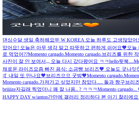
댄싱수달 생일 축하해요🫶 W KOREA
오늘 하루도 고생많았어요
았어요! 오늘은 아무 생각 말고 따뜻하고 편하게 쉬어요🧡
오늘 
로 먹었어??
Momento cargado.
Momento cargado.
브리즈를 위한 작은 선물 
사진이 잘 안 보여서,,, 오늘 다시 갔다왔어요 ㅋㅋ
hello
뒷북....
Mo
채로운 라이즈
요즘 빠진 음식: 소금빵
브리즈🧡 오늘도 굿나잇
🤙 내일 또 만나요🧡
브리즈으으 굿밤🧡
Momento cargado.
Moment
Momento cargado.
가져가고 싶었지만 참았다.....
돌과 짱구
브리즈
briiiize
자길래 찍었더니 꽤 잘 나옴.. ? ㅋㅋㅋ
Momento cargado.
..
HAPPY DAY w/anton
간만에 갤러리 정리하다 본 아기 찰리에요 귀