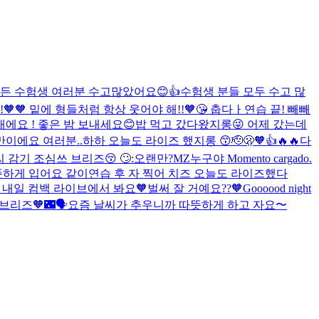
든 수험생 여러분 수고많았어요😊👍
수험생 분들 모두 수고 많
🧡 밑에 형들처럼 항상 웃어야 해!!🧡😘
춥다ㅏ
연습 끝!
빼빼
에요 ! 좋은 밤 보내세요😊
밥 먹고 갔다왔지롱😜 어제 갔는데
이에요 여러분..하하 오늘도 라이즈 했지롱 😙🫡🫢🧡👍🔥🔥
다
 감기 조심쓰 브리즈😚 🙄:오랜만?
MZ
누구야
Momento cargado.
뜻하게 입어요 같이
연습 후 자 찍어 치즈
오늘도 라이즈했다
 내일 컴백 라이브에서 봐요🧡
벌써 잘 거예요??🧡
Goooood night
 브리즈🧡🌃🗣️요즘 날씨가 추우니까 따뜻하게 하고 자요〜