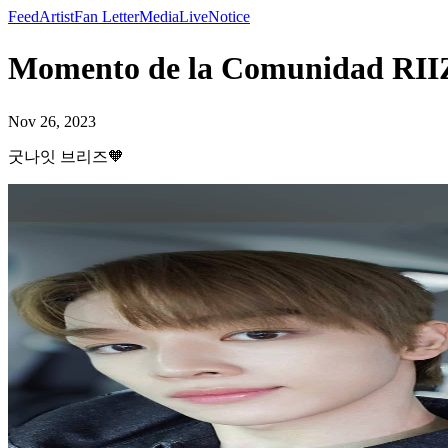
Feed
Artist
Fan Letter
Media
Live
Notice
Momento de la Comunidad 
Nov 26, 2023
굿나잇 브리즈🧡