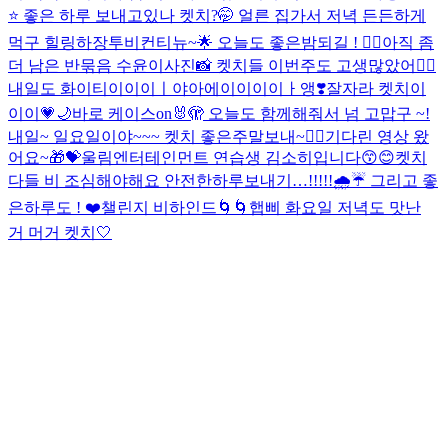
⭐️ 좋은 하루 보내고있나 켓치?🤭 얼른 집가서 저녁 든든하게
먹구 힐링하장
투비컨티뉴~🌟 오늘도 좋은밤되길 ! ❤️‍🔥
아직 좀
더 남은 반묶음 수윤이사진📸 켓치들 이번주도 고생많았어❤️‍🔥
내일도 화이티이이이ㅣ야아에이이이이ㅏ앵❣️
잘자라 켓치이
이이💗🌙
바로 케이스on🐰🫣 오늘도 함께해줘서 넘 고맙구 ~!
내일~ 일요일이야~~~ 켓치 좋은주말보내~❤️‍🔥
기다린 영상 왔
어요~🎁💝
울림엔터테인먼트 연습생 김소히입니다😙😊
켓치
다들 비 조심해야해요 안전한하루보내기…!!!!!🌧️☔️ 그리고 좋
은하루도 ! ❤️
챌린지 비하인드🌀🌀
햅삐 화요일 저녁도 맛난
거 머거 켓치🤍