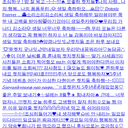
조심하구 ! 밥 잘 묵고 ~!~!~!!!🔥 오좋하 켓치들❣️
나의 사랑.. 나
의 행복.. 나의 폼폼푸린..🐶 생일 축하하오…🙏🏻🤍 Dotoriz
Forever …👻
소리소리김소리씨 생일 축하해🫶 알라뷰야🫶 쪽
🫶 내 고백을 받아줘😸
아기강아디 생일추카해🐶❤️
우리집 가
나디 김소리🐶 생일 너무너무 축하해~~~~🎂 우리 오늘은 다른
거 생각말고 꼭 행복만 하자☺️ 넌 늘 감동이야 바보강아지❤️‍🔥
생일 정말 축하해‼️☘️
양갱나잇🫧🌙
켓치들 조은 하루 보내요
˘ᗜ˘🌸
켓치 굿나잇🌙🩷
내일보자 우리🩷
내꿈꿔라아🤍
농담곰₍ᐢ.
̫.ᐢ₎🍓
이 더운 날씨를 좀 혼내줘 켓치
켓치들~~ 딸기 사세욥!!
이
사진들은 소희가 찍어줬오 mz는 이렇게 찍어야한다면서 이자
리를 빌려 소희씨??? 감사함도ㅓ😘
오늘도 화이팅💗 쫀하루보
내요 켓치들‼️🩷
403호‼️‼️‼️‼️
5주년 앞으로도 행복하자💓
5주년
기념 데뷔초 어딘가 이상한 다현이🌱 켓치들 축하행~!~!❤️‍🔥❤️‍🔥
𝓢𝓮𝓸𝔂𝓾𝓷𝓴𝔂𝓸𝓾𝓷𝓰 𝓷𝓮𝓸 𝓷𝓪𝓰𝓪⋰˚✩
로켓펀치 5주년✌️✌️
재밌었옹🤍
좋은 주말 보내기🍀✨
설레는 8월💐☀️ 힘내자아🔥 근데… 너무
덥자나..!!!
켓치 오늘 하루도 고생했어 잘자 히히☺
오늘 짱 더
운 이유 알려줄 켓치🫠🫠🫠🫠
저녁 먹고 푹 쉬어라아아
~~~~~!~!~!
조심히들어가🖤
내 생각해🤎🌰
비 안 내리는 일요일
이다아!!!! 일요일은 짜파게티!!!💗
금요일 마무리 행복하게 하
기 약속💗
희니가 밥 먹으라고 했으니 후식으로는 요아정☺️
🤍