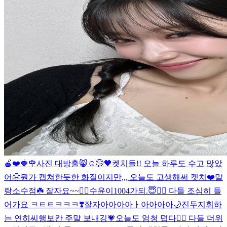
🍎❤️🍓🌹
사진 대방출😸
☺🤭🧡
켓치들!! 오늘 하루도 수고 많았
어🤗
뭔가 캡쳐한듯한 화질이지만,,, 오늘도 고생해써 켓치❤️
말
랑소수점☘️ 잘자요~~❤️‍🔥
수윤이1004가되.😇❤️‍🔥 다들 조심히 들
어가요 ㅋㅌㅌㅋㅋㅋ❣️
잘자아아아아ㅏ아아아아🌙
진두지휘하
는 연히씨
행보칸 주말 보내깅💗
오늘도 엄청 덥다❤️‍🔥 다들 더위