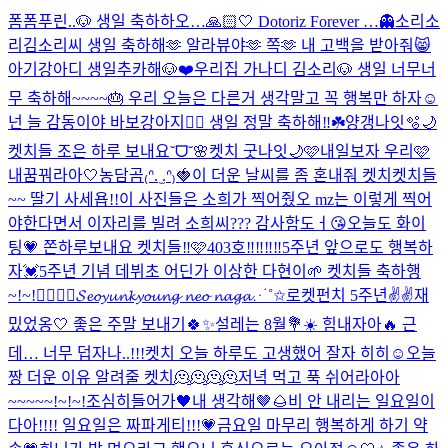
폼폼푸린..🐶 생일 축하하오…🙏🏻🤍 Dotoriz Forever …👻
소리소
리김소리씨 생일 축하해🫶 알라뷰야🫶 쪽🫶 내 고백을 받아줘😸
아기강아디 생일추카해🐶❤️
우리집 가나디 김소리🐶 생일 너무너
무 축하해~~~~🎂 우리 오늘은 다른거 생각말고 꼭 행복만 하자☺️
넌 늘 감동이야 바보강아지❤️‍🔥 생일 정말 축하해‼️☘️
양갱나잇🫧🌙
켓치들 조은 하루 보내요˘ᗜ˘🌸
켓치 굿나잇🌙🩷
내일보자 우리🩷
내꿈꿔라아🤍
농담곰₍ᐢ. ̫.ᐢ₎🍓
이 더운 날씨를 좀 혼내줘 켓치
켓치들
~~ 딸기 사세욥!!
이 사진들은 소희가 찍어줬오 mz는 이렇게 찍어
야한다면서 이자리를 빌려 소희씨??? 감사함도ㅓ😘
오늘도 화이
팅💗 쫀하루보내요 켓치들‼️🩷
403호‼️‼️‼️‼️
5주년 앞으로도 행복하
자💓
5주년 기념 데뷔초 어딘가 이상한 다현이🌱 켓치들 축하행
~!~!❤️‍🔥❤️‍🔥
𝓢𝓮𝓸𝔂𝓾𝓷𝓴𝔂𝓸𝓾𝓷𝓰 𝓷𝓮𝓸 𝓷𝓪𝓰𝓪⋰˚✩
로켓펀치 5주년✌️✌️
재
밌었옹🤍 좋은 주말 보내기🍀✨
설레는 8월💐☀️ 힘내자아🔥 근
데… 너무 덥자나..!!!
켓치 오늘 하루도 고생했어 잘자 히히☺
오늘
짱 더운 이유 알려줄 켓치🫠🫠🫠🫠
저녁 먹고 푹 쉬어라아아
~~~~~!~!~!
조심히들어가🖤
내 생각해🤎🌰
비 안 내리는 일요일이
다아!!!! 일요일은 짜파게티!!!💗
금요일 마무리 행복하게 하기 약