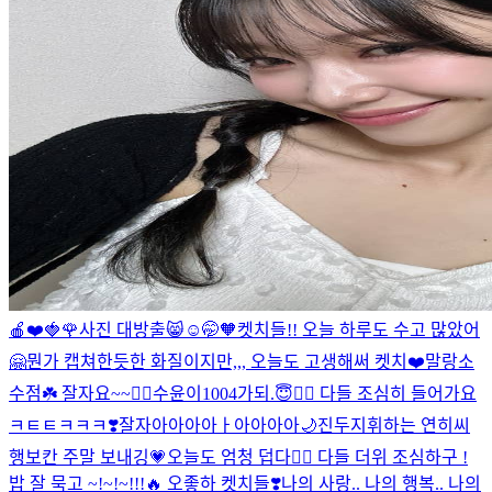
🍎❤️🍓🌹
사진 대방출😸
☺🤭🧡
켓치들!! 오늘 하루도 수고 많았어
🤗
뭔가 캡쳐한듯한 화질이지만,,, 오늘도 고생해써 켓치❤️
말랑소
수점☘️ 잘자요~~❤️‍🔥
수윤이1004가되.😇❤️‍🔥 다들 조심히 들어가요
ㅋㅌㅌㅋㅋㅋ❣️
잘자아아아아ㅏ아아아아🌙
진두지휘하는 연히씨
행보칸 주말 보내깅💗
오늘도 엄청 덥다❤️‍🔥 다들 더위 조심하구 !
밥 잘 묵고 ~!~!~!!!🔥 오좋하 켓치들❣️
나의 사랑.. 나의 행복.. 나의