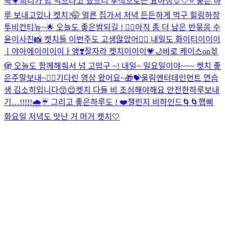
속💗
희니가 밥 먹으라고 했으니 후식으로는 요아정☺️
🤍⭐️ 좋은 하
루 보내고있나 켓치?🤭 얼른 집가서 저녁 든든하게 먹구 힐링하장
투비컨티뉴~🌟 오늘도 좋은밤되길 ! ❤️‍🔥
아직 좀 더 남은 반묶음 수
윤이사진📸 켓치들 이번주도 고생많았어❤️‍🔥 내일도 화이티이이이
ㅣ야아에이이이이ㅏ앵❣️
잘자라 켓치이이이💗🌙
바로 케이스on🐰
🫣 오늘도 함께해줘서 넘 고맙구 ~! 내일~ 일요일이야~~~ 켓치 좋
은주말보내~❤️‍🔥
기다린 영상 왔어요~🎁💝
울림엔터테인먼트 연습
생 김소히입니다😙😊
켓치 다들 비 조심해야해요 안전한하루보내
기…!!!!!🌧️☔️ 그리고 좋은하루도 ! ❤️
챌린지 비하인드🌀🌀
햅삐
화요일 저녁도 맛난 거 머거 켓치🤍