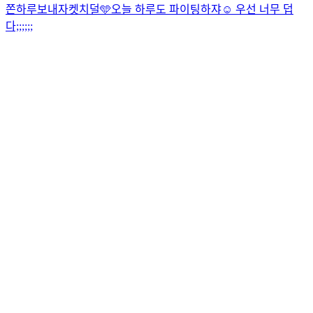
쫀하루보내자켓치덜🩵
오늘 하루도 파이팅하쟈☺️ 우선 너무 덥
다;;;;;;