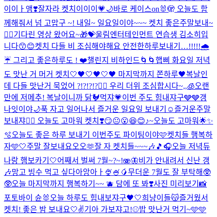
이이ㅏ앵❣️
잘자라 켓치이이이💗🌙
바로 케이스on🐰🫣 오늘도 함
께해줘서 넘 고맙구 ~! 내일~ 일요일이야~~~ 켓치 좋은주말보내~
❤️‍🔥
기다린 영상 왔어요~🎁💝
울림엔터테인먼트 연습생 김소히입
니다😙😊
켓치 다들 비 조심해야해요 안전한하루보내기…!!!!!🌧️
☔️ 그리고 좋은하루도 ! ❤️
챌린지 비하인드🌀🌀
햅삐 화요일 저녁
도 맛난 거 머거 켓치🤍
🖤🤍🖤🤍🖤 마지막까지 쫀하루🖤
복날인
데 다들 맛난거 묵었어 ?!?!?!?❤️‍🔥 우리 더위 조심합시다~,,🧊
오랜
만에 저메추! 복날이니까 닭🐓먹쟈💗
이번 주도 힘내쟈구🩶🩶
갱
나잇이야🌙
푹 자고 일어나서 즐거운 일요일 보내기☺️
즐거운주말
보내쟈❤️‍🔥 오늘도 고마워 켓치❣️
😏😐😮😆😊♪~
오늘도 고마워🌟✨
🫧
오늘도 좋은 하루 보내기 이번주도 파이팅이야🩷
켓치들 행복하
자🩵🤍
주말 잘보내요오오🫶
잘 자 켓치들~~~🎶🎵🎧
오늘 저녁듀
나랑 햄보카기🤍
어째서 벌써 7월~?~!🫨🦋
비가 안내려서 신난 갱
🎶
망고 빙수 먹고 싶다아앙아ㅏ🍨🍧🥭
무더운 7월도 잘 부탁해🥸
🥸
오늘 마지막까지 행복하기~~ 🫐 담에 또 봐❣️
사진 미리보기📸
포토바이 슌🐰
오늘 하루도 힘내보쟈구🖤🤍
희냥이들😽
즐거웠서
켓치! 좋은 밤 보내요🤍✌️
기아 가보쟈고!⚾️
밥 맛난거 먹기~🩵
🩵