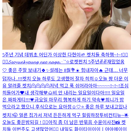
5주년 기념 데뷔초 어딘가 이상한 다현이🌱 켓치들 축하행~!~!❤️‍🔥
❤️‍🔥
𝓢𝓮𝓸𝔂𝓾𝓷𝓴𝔂𝓸𝓾𝓷𝓰 𝓷𝓮𝓸 𝓷𝓪𝓰𝓪⋰˚✩
로켓펀치 5주년✌️✌️
재밌었옹
🤍 좋은 주말 보내기🍀✨
설레는 8월💐☀️ 힘내자아🔥 근데… 너무
덥자나..!!!
켓치 오늘 하루도 고생했어 잘자 히히☺
오늘 짱 더운 이
유 알려줄 켓치🫠🫠🫠🫠
저녁 먹고 푹 쉬어라아아~~~~~!~!~!
조심
히들어가🖤
내 생각해🤎🌰
비 안 내리는 일요일이다아!!!! 일요일
은 짜파게티!!!💗
금요일 마무리 행복하게 하기 약속💗
희니가 밥
먹으라고 했으니 후식으로는 요아정☺️
🤍⭐️ 좋은 하루 보내고있나
켓치?🤭 얼른 집가서 저녁 든든하게 먹구 힐링하장
투비컨티뉴~🌟
오늘도 좋은밤되길 ! ❤️‍🔥
아직 좀 더 남은 반묶음 수윤이사진📸 켓
치들 이번주도 고생많았어❤️‍🔥 내일도 화이티이이이ㅣ야아에이이