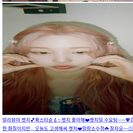
알라뷰야 켓치💕
롹스타슌🎸✨
켓치 좋아해❤️
켓치덜 수요팅~~~💖
한 화질이지만,,, 오늘도 고생해써 켓치❤️
말랑소수점☘️ 잘자요~~❤️‍