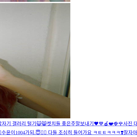
갑자기 갤러리 털기😺😸
켓치들 좋은주말보내기🖤💙
🍎❤️🍓🌹
사진 

수윤이1004가되.😇❤️‍🔥 다들 조심히 들어가요 ㅋㅌㅌㅋㅋㅋ❣️
잘자아