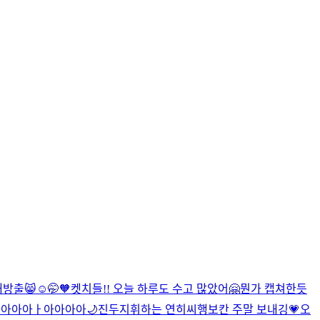
대방출😸
☺🤭🧡
켓치들!! 오늘 하루도 수고 많았어🤗
뭔가 캡쳐한듯
아아아ㅏ아아아아🌙
진두지휘하는 연히씨
행보칸 주말 보내깅💗
오