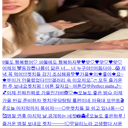
9월도 행복했어🤍 10월에도 행복하자🤎
🖤🩵🤍🖤🩵🤍🖤🩵🤍
어제의 🐼등장😎
나름이 닮은 너… 너 누구야!!
어둡다아,,,😱 저
녁 꼭 먹어!!!
켓치들 감기 조심해용💚🖤
가을🍁이🍁좋아🍁요~
🍁🫶
이거 안올렸었다!!!!!
갤러리 속 이모저모◟́◞̀ෆ 모두 즐거운
한 주 보내요
켓치핑 ! 여튼 잘자요~ 여튼😏🫶
Perfect night🌙✨
💕
이제 진짜진짜로 가을인가바🙈🤍☁️
오늘도 좋은 밤🌰 이제
가을 반길 준비하자 켓치!
우당탕탕 롴펀이네 아육대 모먼트🎬
✌️
오늘 마지막까지 푹쉬쟈~~~🌕🫶
켓치들 잘 쉬고 있나옹~~🌕
🥰
명절 연휴 마지막 날 공개하는 네컷📸
👻✌
오늘도 좋은하루 !
즐거운 명절 보내요 켓치~~~~~!🌕💛
달리느라 고생했다 서윤