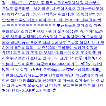
경,,,,, 희니도…..💕
정차 중 찍은 사진✌❤
켓치덜 잘 자~~🫶✨
오늘도 좋은하루 보냈기를💛
…하트야 사라지지마^^
굿나잇이
야 켓치💕
망고핑 냠냠핑🥭
싹둑✂️ 완료
샤인머스켓찹쌀떡 짱❕
맛❕
오늘 하루도 가보자아아아아!!! 파이팅!!!!!!!!!
김수 윤이 퇴
근 ㅋㅋㅌㅋㅌㅋㅋㅌㅋㅌㅋㅋㅋ 🖤🎶
오늘도 고마워 잘 자☘️
🤎
화요일의소리😌❤ 켓치 사랑해 잘 자요🥰
연나잇🫶
아이스캐
피로 하루를 시작해야 돼요☕️
켓치 오늘 잘자핑~~💓
오늘의 저
메추 비빔밥🍚🍚 무더운 날씨 속에서도 오늘을 열심히 보낸 켓
치에게 롴펀이들을 보내요🫧
설마 교복갱이 셀카만 있겠어
요???? 후훗 여기 또 있다 켓치가 원하는거 여기 또 있다!!!!
짜
잔🙈
주말 즐겁게 보내고 있나아??!!
고양이직캠🐱 야옹.🐈
사진
찍는데 고양이출몰이슈🐱
BOOM 1주년이라구~?!💥🩷 (1년새
많이 큰 것 같다..!)
🐥☘️🌟🫶💛
Hug time~🫣💟
서공예즈✨
🐈‍⬛⸒⸒
김연희씨,,,알겠어요,,,, 흔한 양갱즈의 톡입니다🥲🤓
켓치가 원
히던 셀카 대방출📸
날도 선선해지고 마음도 같이 풀리는 것 같
은 그런 날씨야 오늘 같은 날 더 많이 웃고 행복한 하루 보내자
💖
와타시와 STAR🌟
요기따!!!! 😎